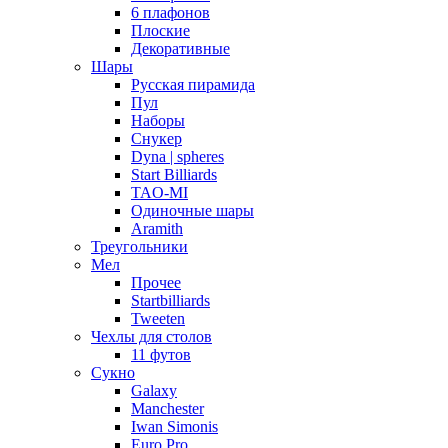
6 плафонов
Плоские
Декоративные
Шары
Русская пирамида
Пул
Наборы
Снукер
Dyna | spheres
Start Billiards
TAO-MI
Одиночные шары
Aramith
Треугольники
Мел
Прочее
Startbilliards
Tweeten
Чехлы для столов
11 футов
Сукно
Galaxy
Manchester
Iwan Simonis
Euro Pro