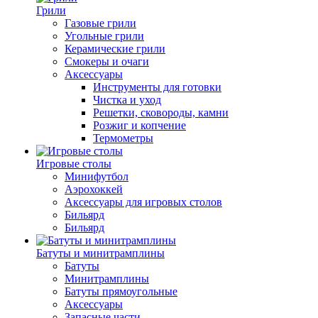
Грили
Газовые грили
Угольные грили
Керамические грили
Смокеры и очаги
Аксессуары
Инструменты для готовки
Чистка и уход
Решетки, сковороды, камни
Розжиг и копчение
Термометры
Игровые столы
Минифутбол
Аэрохоккей
Аксессуары для игровых столов
Бильяpд
Бильяpд
Батуты и минитрамплины
Батуты
Минитрамплины
Батуты прямоугольные
Аксессуары
Запасные части