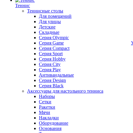
Теннис
Теннисные столы
Для помещений
Для улицы
Детские
Складные
Серия Olympic
Серия Game
Серия Compact
Серия Sport
Серия Hobby
Серия City
Серия Play
Антивандальные
Серия Design
Серия Black
Аксессуары для настольного тенниса
Наборы
Сетки
Ракетки
Мячи
Накладки
Оборудование
Основания