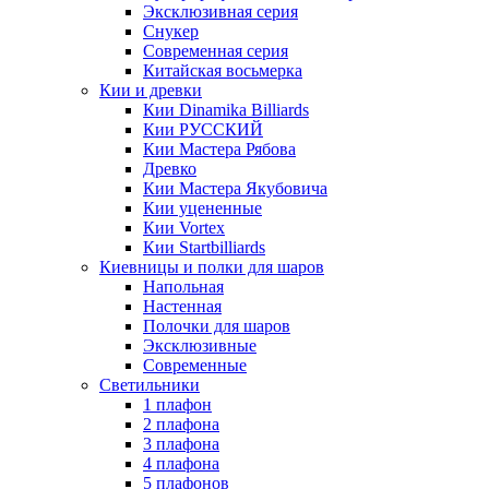
Эксклюзивная серия
Снукер
Современная серия
Китайская восьмерка
Кии и древки
Кии Dinamika Billiards
Кии РУССКИЙ
Кии Мастера Рябова
Древко
Кии Мастера Якубовича
Кии уцененные
Кии Vortex
Кии Startbilliards
Киевницы и полки для шаров
Напольная
Настенная
Полочки для шаров
Эксклюзивные
Современные
Светильники
1 плафон
2 плафона
3 плафона
4 плафона
5 плафонов