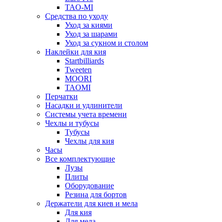
TAO-MI
Средства по уходу
Уход за киями
Уход за шарами
Уход за сукном и столом
Наклейки для кия
Startbilliards
Tweeten
MOORI
TAOMI
Перчатки
Насадки и удлинители
Системы учета времени
Чехлы и тубусы
Тубусы
Чехлы для кия
Часы
Все комплектующие
Лузы
Плиты
Оборудование
Резина для бортов
Держатели для киев и мела
Для кия
Для мела