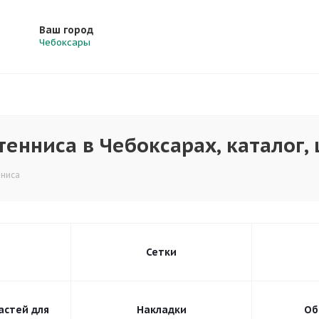
Ваш город
Чебоксары
тенниса в Чебоксарах, каталог,
нниса
ы
Сетки
астей для
Накладки
Об