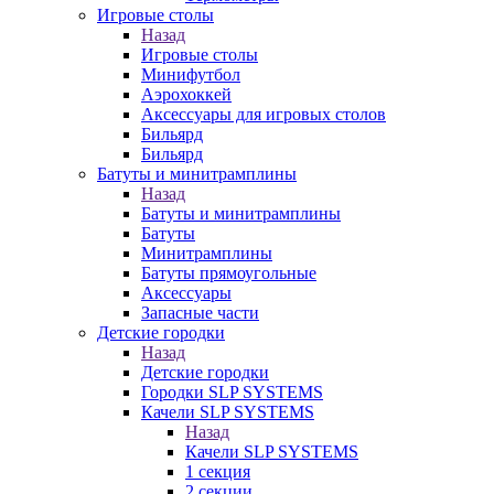
Игровые столы
Назад
Игровые столы
Минифутбол
Аэрохоккей
Аксессуары для игровых столов
Бильяpд
Бильяpд
Батуты и минитрамплины
Назад
Батуты и минитрамплины
Батуты
Минитрамплины
Батуты прямоугольные
Аксессуары
Запасные части
Детские городки
Назад
Детские городки
Городки SLP SYSTEMS
Качели SLP SYSTEMS
Назад
Качели SLP SYSTEMS
1 секция
2 секции