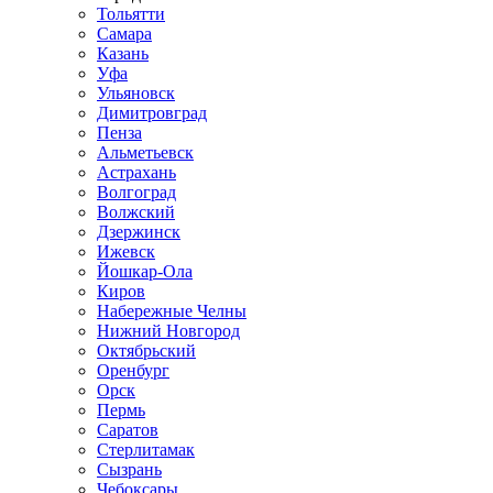
Тольятти
Самара
Казань
Уфа
Ульяновск
Димитровград
Пенза
Альметьевск
Астрахань
Волгоград
Волжский
Дзержинск
Ижевск
Йошкар-Ола
Киров
Набережные Челны
Нижний Новгород
Октябрьский
Оренбург
Орск
Пермь
Саратов
Стерлитамак
Сызрань
Чебоксары