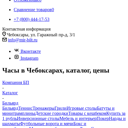
Сравнение товаров
0
+7 (800) 444-17-53
Контактная информация
Чебоксары, ул. Гаражный пр-д, 3/1
info@mir-bilt.ru
Вконтакте
Instagram
Часы в Чебоксарах, каталог, цены
Компания БП
-
Каталог
-
Бильярд
Бильярд
Теннис
Тренажеры
Грили
Игровые столы
Батуты и
минитрамплины
Детские городки
Товары с кешбеком
Купить за
1 рубль
Инверсионные столы
Мебель и интерьер
Покер
Нарды и
шахматы
Футбольные ворота и мячи
Бокс и