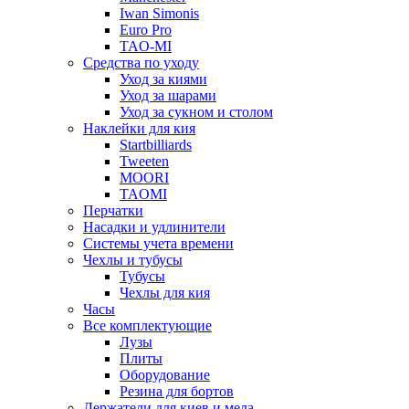
Iwan Simonis
Euro Pro
TAO-MI
Средства по уходу
Уход за киями
Уход за шарами
Уход за сукном и столом
Наклейки для кия
Startbilliards
Tweeten
MOORI
TAOMI
Перчатки
Насадки и удлинители
Системы учета времени
Чехлы и тубусы
Тубусы
Чехлы для кия
Часы
Все комплектующие
Лузы
Плиты
Оборудование
Резина для бортов
Держатели для киев и мела