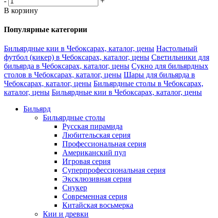
-
+
В корзину
Популярные категории
Бильярдные кии в Чебоксарах, каталог, цены
Настольный
футбол (кикер) в Чебоксарах, каталог, цены
Светильники для
бильярда в Чебоксарах, каталог, цены
Сукно для бильярдных
столов в Чебоксарах, каталог, цены
Шары для бильярда в
Чебоксарах, каталог, цены
Бильярдные столы в Чебоксарах,
каталог, цены
Бильярдные кии в Чебоксарах, каталог, цены
Бильярд
Бильярдные столы
Русская пирамида
Любительская серия
Профессиональная серия
Американский пул
Игровая серия
Суперпрофессиональная серия
Эксклюзивная серия
Снукер
Современная серия
Китайская восьмерка
Кии и древки