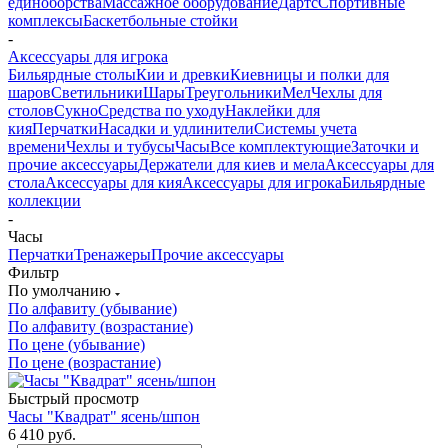
единоборства
Массажное оборудование
Дартс
Спортивные
комплексы
Баскетбольные стойки
-
Аксессуары для игрока
Бильярдные столы
Кии и древки
Киевницы и полки для
шаров
Светильники
Шары
Треугольники
Мел
Чехлы для
столов
Сукно
Средства по уходу
Наклейки для
кия
Перчатки
Насадки и удлинители
Системы учета
времени
Чехлы и тубусы
Часы
Все комплектующие
Заточки и
прочие аксессуары
Держатели для киев и мела
Аксессуары для
стола
Аксессуары для кия
Аксессуары для игрока
Бильярдные
коллекции
-
Часы
Перчатки
Тренажеры
Прочие аксессуары
Фильтр
По умолчанию
По алфавиту (убывание)
По алфавиту (возрастание)
По цене (убывание)
По цене (возрастание)
Быстрый просмотр
Часы "Квадрат" ясень/шпон
6 410
руб.