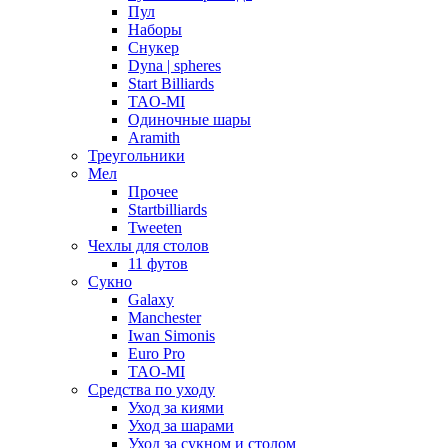
Пул
Наборы
Снукер
Dyna | spheres
Start Billiards
TAO-MI
Одиночные шары
Aramith
Треугольники
Мел
Прочее
Startbilliards
Tweeten
Чехлы для столов
11 футов
Сукно
Galaxy
Manchester
Iwan Simonis
Euro Pro
TAO-MI
Средства по уходу
Уход за киями
Уход за шарами
Уход за сукном и столом