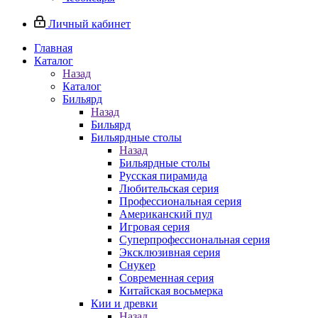
Личный кабинет
Главная
Каталог
Назад
Каталог
Бильярд
Назад
Бильярд
Бильярдные столы
Назад
Бильярдные столы
Русская пирамида
Любительская серия
Профессиональная серия
Американский пул
Игровая серия
Суперпрофессиональная серия
Эксклюзивная серия
Снукер
Современная серия
Китайская восьмерка
Кии и древки
Назад