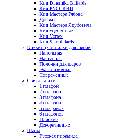
Кии Dinamika Billiards
Кии РУССКИЙ
Кии Мастера Рябова
Древко
Кии Мастера Якубовича
Кии уцененные
Кии Vortex
Кии Startbilliards
Киевницы и полки для шаров
Напольная
Настенная
Полочки для шаров
Эксклюзивные
Современные
Светильники
1 плафон
2 плафона
3 плафона
4 плафона
5 плафонов
6 плафонов
Плоские
Декоративные
Шары
Русская пирамида