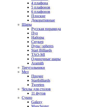
4 плафона
5 плафонов
6 плафонов
Плоские
Декоративные
Шары
Русская пирамида
Пул
Наборы
Снукер
Dyna | spheres
Start Billiards
TAO-MI
Одиночные шары
Aramith
Треугольники
Мел
Прочее
Startbilliards
Tweeten
Чехлы для столов
11 футов
Сукно
Galaxy
Manchester