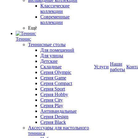
Бильярдные коллекции
Классические
коллекции
Современные
коллекции
Ещё
Теннис
Теннисные столы
Для помещений
Для улицы
Детские
Наши
Складные
Услуги
Конт
работы
Серия Olympic
Серия Game
Серия Compact
Серия Sport
Серия Hobby
Серия City
Серия Play
Антивандальные
Серия Design
Серия Black
Аксессуары для настольного
тенниса