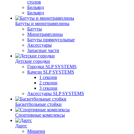
столов
Бильяpд
Бильяpд
Батуты и минитрамплины
Батуты
Минитрамплины
Батуты прямоугольные
Аксессуары
Запасные части
Детские городки
Городки SLP SYSTEMS
Качели SLP SYSTEMS
1 секция
2 секции
3 секции
Аксессуары SLP SYSTEMS
Баскетбольные стойки
Спортивные комплексы
Дартс
Мишени