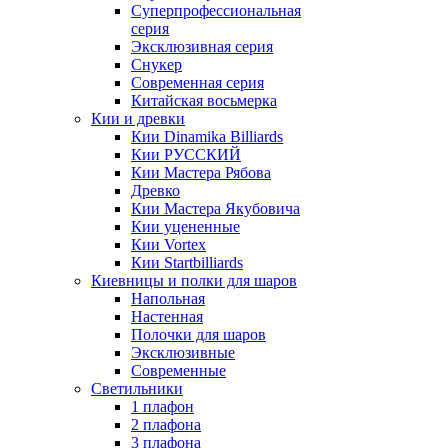
Суперпрофессиональная
серия
Эксклюзивная серия
Снукер
Современная серия
Китайская восьмерка
Кии и древки
Кии Dinamika Billiards
Кии РУССКИЙ
Кии Мастера Рябова
Древко
Кии Мастера Якубовича
Кии уцененные
Кии Vortex
Кии Startbilliards
Киевницы и полки для шаров
Напольная
Настенная
Полочки для шаров
Эксклюзивные
Современные
Светильники
1 плафон
2 плафона
3 плафона