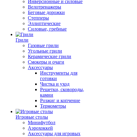
Инверсионные и силовые
Велотренажеры
Беговые дорожки
Степперы
Эллиптические
Силовые, гребные
Грили
Газовые грили
Угольные грили
Керамические грили
Смокеры и очаги
Аксессуары
Инструменты для
готовки
Чистка и уход
Решетки, сковороды,
камни
Розжиг и копчение
Термометры
Игровые столы
Минифутбол
Аэрохоккей
Аксессуары для игровых