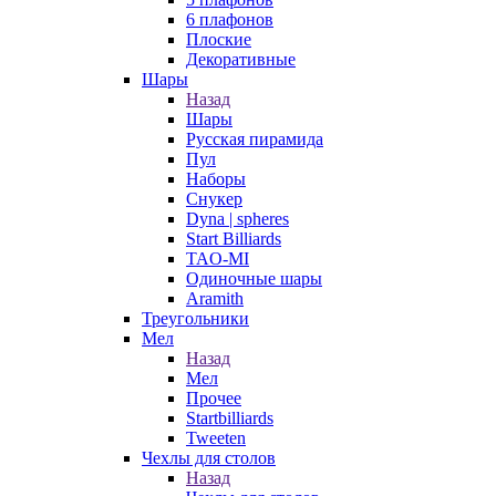
6 плафонов
Плоские
Декоративные
Шары
Назад
Шары
Русская пирамида
Пул
Наборы
Снукер
Dyna | spheres
Start Billiards
TAO-MI
Одиночные шары
Aramith
Треугольники
Мел
Назад
Мел
Прочее
Startbilliards
Tweeten
Чехлы для столов
Назад