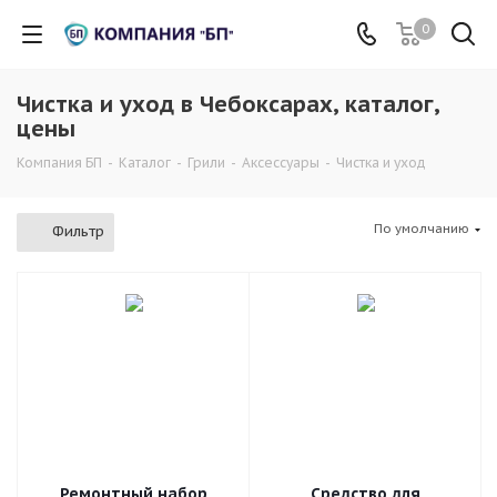
0
Чистка и уход в Чебоксарах, каталог,
цены
Компания БП
-
Каталог
-
Грили
-
Аксессуары
-
Чистка и уход
По умолчанию
Фильтр
Ремонтный набор
Средство для