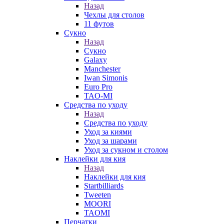
Назад
Чехлы для столов
11 футов
Сукно
Назад
Сукно
Galaxy
Manchester
Iwan Simonis
Euro Pro
TAO-MI
Средства по уходу
Назад
Средства по уходу
Уход за киями
Уход за шарами
Уход за сукном и столом
Наклейки для кия
Назад
Наклейки для кия
Startbilliards
Tweeten
MOORI
TAOMI
Перчатки