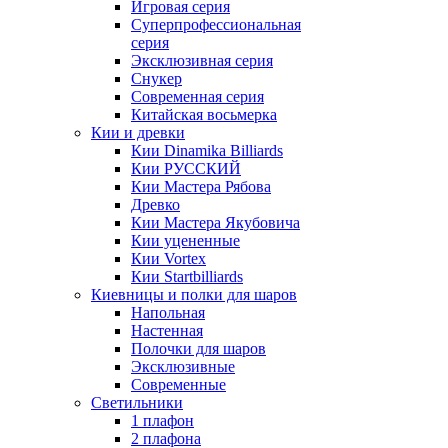
Игровая серия
Суперпрофессиональная
серия
Эксклюзивная серия
Снукер
Современная серия
Китайская восьмерка
Кии и древки
Кии Dinamika Billiards
Кии РУССКИЙ
Кии Мастера Рябова
Древко
Кии Мастера Якубовича
Кии уцененные
Кии Vortex
Кии Startbilliards
Киевницы и полки для шаров
Напольная
Настенная
Полочки для шаров
Эксклюзивные
Современные
Светильники
1 плафон
2 плафона