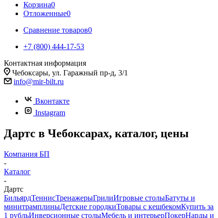
Корзина
0
Отложенные
0
Сравнение товаров
0
+7 (800) 444-17-53
Контактная информация
Чебоксары, ул. Гаражный пр-д, 3/1
info@mir-bilt.ru
Вконтакте
Instagram
Дартс в Чебоксарах, каталог, цены
Компания БП
-
Каталог
-
Дартс
Бильярд
Теннис
Тренажеры
Грили
Игровые столы
Батуты и
минитрамплины
Детские городки
Товары с кешбеком
Купить за
1 рубль
Инверсионные столы
Мебель и интерьер
Покер
Нарды и