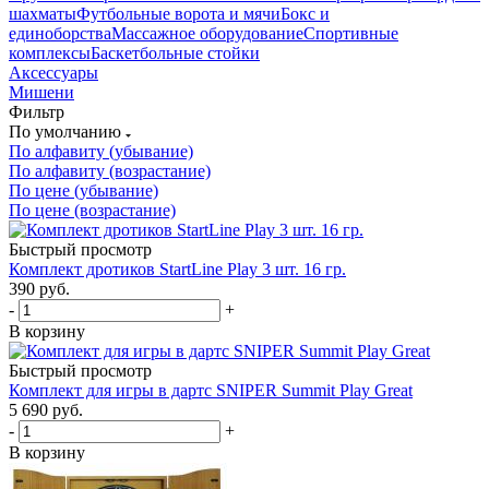
шахматы
Футбольные ворота и мячи
Бокс и
единоборства
Массажное оборудование
Спортивные
комплексы
Баскетбольные стойки
Аксессуары
Мишени
Фильтр
По умолчанию
По алфавиту (убывание)
По алфавиту (возрастание)
По цене (убывание)
По цене (возрастание)
Быстрый просмотр
Комплект дротиков StartLine Play 3 шт. 16 гр.
390
руб.
-
+
В корзину
Быстрый просмотр
Комплект для игры в дартс SNIPER Summit Play Great
5 690
руб.
-
+
В корзину