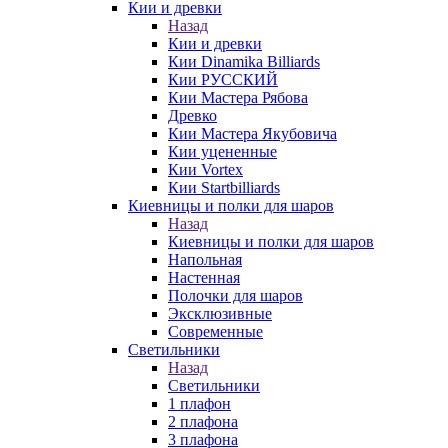
Кии и древки
Назад
Кии и древки
Кии Dinamika Billiards
Кии РУССКИЙ
Кии Мастера Рябова
Древко
Кии Мастера Якубовича
Кии уцененные
Кии Vortex
Кии Startbilliards
Киевницы и полки для шаров
Назад
Киевницы и полки для шаров
Напольная
Настенная
Полочки для шаров
Эксклюзивные
Современные
Светильники
Назад
Светильники
1 плафон
2 плафона
3 плафона