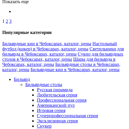
Показать еще
1
2
3
Популярные категории
Бильярдные кии в Чебоксарах, каталог, цены
Настольный
футбол (кикер) в Чебоксарах, каталог, цены
Светильники для
бильярда в Чебоксарах, каталог, цены
Сукно для бильярдных
столов в Чебоксарах, каталог, цены
Шары для бильярда в
Чебоксарах, каталог, цены
Бильярдные столы в Чебоксарах,
каталог, цены
Бильярдные кии в Чебоксарах, каталог, цены
Бильярд
Бильярдные столы
Русская пирамида
Любительская серия
Профессиональная серия
Американский пул
Игровая серия
Суперпрофессиональная серия
Эксклюзивная серия
Снукер