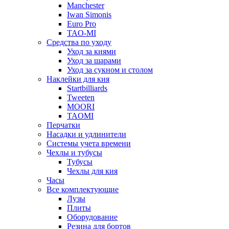
Manchester
Iwan Simonis
Euro Pro
TAO-MI
Средства по уходу
Уход за киями
Уход за шарами
Уход за сукном и столом
Наклейки для кия
Startbilliards
Tweeten
MOORI
TAOMI
Перчатки
Насадки и удлинители
Системы учета времени
Чехлы и тубусы
Тубусы
Чехлы для кия
Часы
Все комплектующие
Лузы
Плиты
Оборудование
Резина для бортов