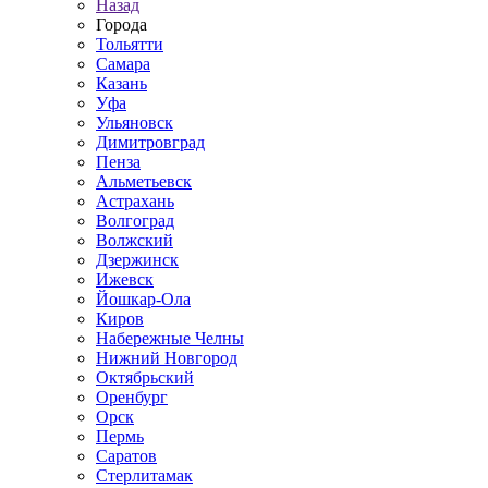
Назад
Города
Тольятти
Самара
Казань
Уфа
Ульяновск
Димитровград
Пенза
Альметьевск
Астрахань
Волгоград
Волжский
Дзержинск
Ижевск
Йошкар-Ола
Киров
Набережные Челны
Нижний Новгород
Октябрьский
Оренбург
Орск
Пермь
Саратов
Стерлитамак