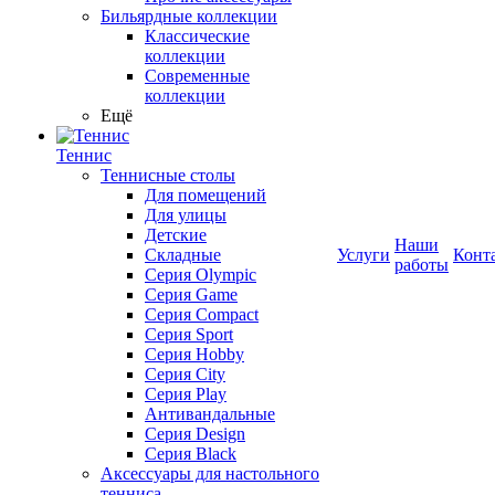
Бильярдные коллекции
Классические
коллекции
Современные
коллекции
Ещё
Теннис
Теннисные столы
Для помещений
Для улицы
Детские
Наши
Складные
Услуги
Конт
работы
Серия Olympic
Серия Game
Серия Compact
Серия Sport
Серия Hobby
Серия City
Серия Play
Антивандальные
Серия Design
Серия Black
Аксессуары для настольного
тенниса