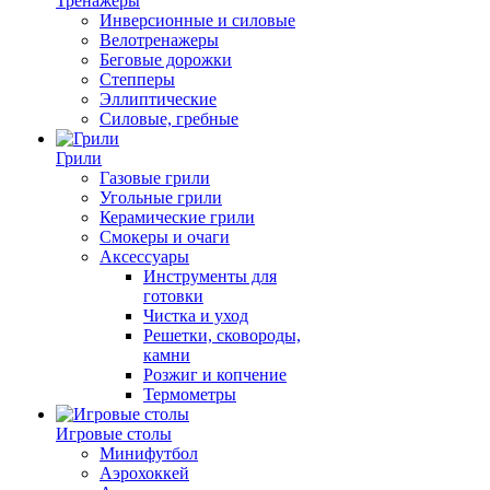
Тренажеры
Инверсионные и силовые
Велотренажеры
Беговые дорожки
Степперы
Эллиптические
Силовые, гребные
Грили
Газовые грили
Угольные грили
Керамические грили
Смокеры и очаги
Аксессуары
Инструменты для
готовки
Чистка и уход
Решетки, сковороды,
камни
Розжиг и копчение
Термометры
Игровые столы
Минифутбол
Аэрохоккей