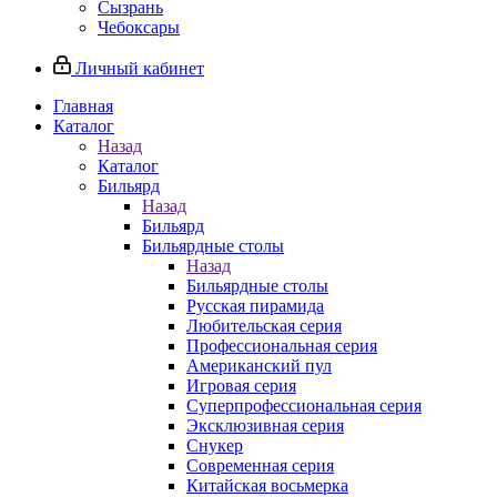
Сызрань
Чебоксары
Личный кабинет
Главная
Каталог
Назад
Каталог
Бильярд
Назад
Бильярд
Бильярдные столы
Назад
Бильярдные столы
Русская пирамида
Любительская серия
Профессиональная серия
Американский пул
Игровая серия
Суперпрофессиональная серия
Эксклюзивная серия
Снукер
Современная серия
Китайская восьмерка