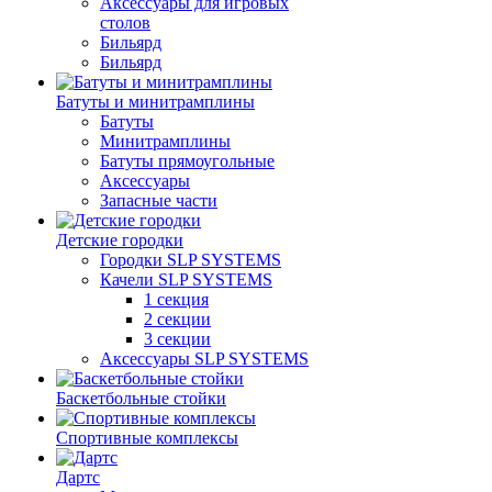
Аксессуары для игровых
столов
Бильяpд
Бильяpд
Батуты и минитрамплины
Батуты
Минитрамплины
Батуты прямоугольные
Аксессуары
Запасные части
Детские городки
Городки SLP SYSTEMS
Качели SLP SYSTEMS
1 секция
2 секции
3 секции
Аксессуары SLP SYSTEMS
Баскетбольные стойки
Спортивные комплексы
Дартс