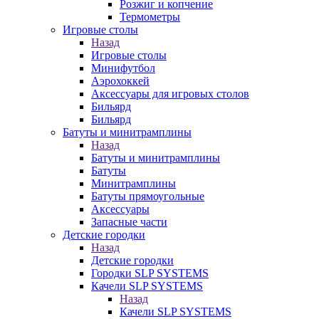
Розжиг и копчение
Термометры
Игровые столы
Назад
Игровые столы
Минифутбол
Аэрохоккей
Аксессуары для игровых столов
Бильяpд
Бильяpд
Батуты и минитрамплины
Назад
Батуты и минитрамплины
Батуты
Минитрамплины
Батуты прямоугольные
Аксессуары
Запасные части
Детские городки
Назад
Детские городки
Городки SLP SYSTEMS
Качели SLP SYSTEMS
Назад
Качели SLP SYSTEMS