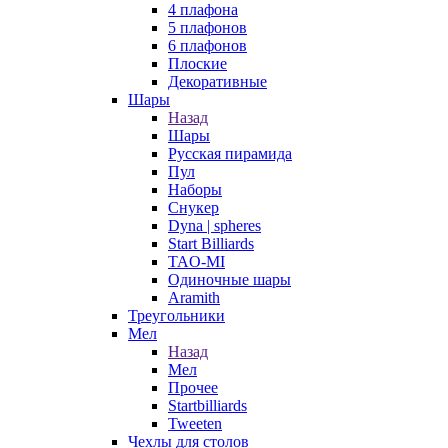
4 плафона
5 плафонов
6 плафонов
Плоские
Декоративные
Шары
Назад
Шары
Русская пирамида
Пул
Наборы
Снукер
Dyna | spheres
Start Billiards
TAO-MI
Одиночные шары
Aramith
Треугольники
Мел
Назад
Мел
Прочее
Startbilliards
Tweeten
Чехлы для столов