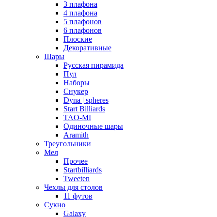
3 плафона
4 плафона
5 плафонов
6 плафонов
Плоские
Декоративные
Шары
Русская пирамида
Пул
Наборы
Снукер
Dyna | spheres
Start Billiards
TAO-MI
Одиночные шары
Aramith
Треугольники
Мел
Прочее
Startbilliards
Tweeten
Чехлы для столов
11 футов
Сукно
Galaxy