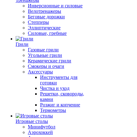
Тренажеры
Инверсионные и силовые
Велотренажеры
Беговые дорожки
Степперы
Эллиптические
Силовые, гребные
Грили
Газовые грили
Угольные грили
Керамические грили
Смокеры и очаги
Аксессуары
Инструменты для
готовки
Чистка и уход
Решетки, сковороды,
камни
Розжиг и копчение
Термометры
Игровые столы
Минифутбол
Аэрохоккей