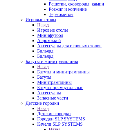
Решетки, сковороды, камни
Розжиг и копчение
Термометры
Игровые столы
Назад
Игровые столы
Минифутбол
Аэрохоккей
Аксессуары для игровых столов
Бильяpд
Бильяpд
Батуты и минитрамплины
Назад
Батуты и минитрамплины
Батуты
Минитрамплины
Батуты прямоугольные
Аксессуары
Запасные части
Детские городки
Назад
Детские городки
Городки SLP SYSTEMS
Качели SLP SYSTEMS
Назад