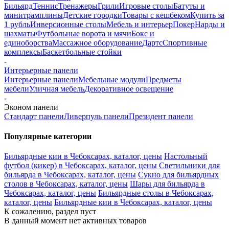
Бильярд
Теннис
Тренажеры
Грили
Игровые столы
Батуты и
минитрамплины
Детские городки
Товары с кешбеком
Купить за
1 рубль
Инверсионные столы
Мебель и интерьер
Покер
Нарды и
шахматы
Футбольные ворота и мячи
Бокс и
единоборства
Массажное оборудование
Дартс
Спортивные
комплексы
Баскетбольные стойки
-
Интерьерные панели
Интерьерные панели
Мебельные модули
Предметы
мебели
Уличная мебель
Декоративное освещение
-
Эконом панели
Стандарт панели
Ливерпуль панели
Президент панели
Популярные категории
Бильярдные кии в Чебоксарах, каталог, цены
Настольный
футбол (кикер) в Чебоксарах, каталог, цены
Светильники для
бильярда в Чебоксарах, каталог, цены
Сукно для бильярдных
столов в Чебоксарах, каталог, цены
Шары для бильярда в
Чебоксарах, каталог, цены
Бильярдные столы в Чебоксарах,
каталог, цены
Бильярдные кии в Чебоксарах, каталог, цены
К сожалению, раздел пуст
В данный момент нет активных товаров