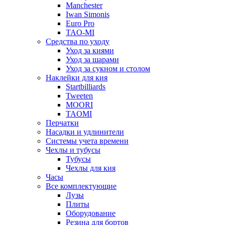
Manchester
Iwan Simonis
Euro Pro
TAO-MI
Средства по уходу
Уход за киями
Уход за шарами
Уход за сукном и столом
Наклейки для кия
Startbilliards
Tweeten
MOORI
TAOMI
Перчатки
Насадки и удлинители
Системы учета времени
Чехлы и тубусы
Тубусы
Чехлы для кия
Часы
Все комплектующие
Лузы
Плиты
Оборудование
Резина для бортов