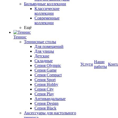
Бильярдные коллекции
Классические
коллекции
Современные
коллекции
Ещё
Теннис
Теннисные столы
Для помещений
Для улицы
Детские
Складные
Наши
Услуги
Конт
Серия Olympic
работы
Серия Game
Серия Compact
Серия Sport
Серия Hobby
Серия City
Серия Play
Антивандальные
Серия Design
Серия Black
Аксессуары для настольного
тенниса