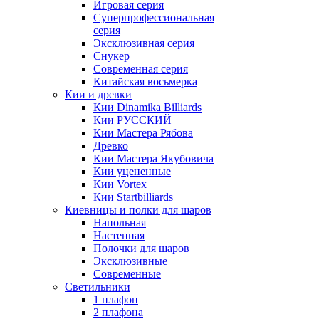
Игровая серия
Суперпрофессиональная
серия
Эксклюзивная серия
Снукер
Современная серия
Китайская восьмерка
Кии и древки
Кии Dinamika Billiards
Кии РУССКИЙ
Кии Мастера Рябова
Древко
Кии Мастера Якубовича
Кии уцененные
Кии Vortex
Кии Startbilliards
Киевницы и полки для шаров
Напольная
Настенная
Полочки для шаров
Эксклюзивные
Современные
Светильники
1 плафон
2 плафона