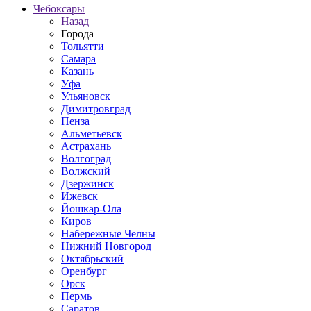
Чебоксары
Назад
Города
Тольятти
Самара
Казань
Уфа
Ульяновск
Димитровград
Пенза
Альметьевск
Астрахань
Волгоград
Волжский
Дзержинск
Ижевск
Йошкар-Ола
Киров
Набережные Челны
Нижний Новгород
Октябрьский
Оренбург
Орск
Пермь
Саратов