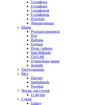
3 плафона
4 плафона
5 плафонов
6 плафонов
Плоские
Декоративные
Шары
Русская пирамида
Пул
Наборы
Снукер
Dyna | spheres
Start Billiards
TAO-MI
Одиночные шары
Aramith
Треугольники
Мел
Прочее
Startbilliards
Tweeten
Чехлы для столов
11 футов
Сукно
Galaxy