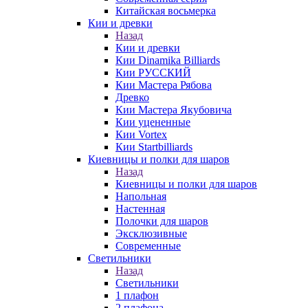
Китайская восьмерка
Кии и древки
Назад
Кии и древки
Кии Dinamika Billiards
Кии РУССКИЙ
Кии Мастера Рябова
Древко
Кии Мастера Якубовича
Кии уцененные
Кии Vortex
Кии Startbilliards
Киевницы и полки для шаров
Назад
Киевницы и полки для шаров
Напольная
Настенная
Полочки для шаров
Эксклюзивные
Современные
Светильники
Назад
Светильники
1 плафон
2 плафона