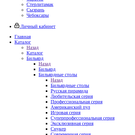
Стерлитамак
Сызрань
Чебоксары
Личный кабинет
Главная
Каталог
Назад
Каталог
Бильярд
Назад
Бильярд
Бильярдные столы
Назад
Бильярдные столы
Русская пирамида
Любительская серия
Профессиональная серия
Американский пул
Игровая серия
Суперпрофессиональная серия
Эксклюзивная серия
Снукер
Современная серия