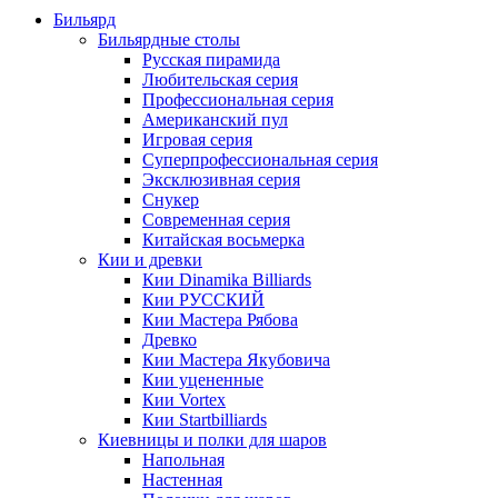
Бильярд
Бильярдные столы
Русская пирамида
Любительская серия
Профессиональная серия
Американский пул
Игровая серия
Суперпрофессиональная серия
Эксклюзивная серия
Снукер
Современная серия
Китайская восьмерка
Кии и древки
Кии Dinamika Billiards
Кии РУССКИЙ
Кии Мастера Рябова
Древко
Кии Мастера Якубовича
Кии уцененные
Кии Vortex
Кии Startbilliards
Киевницы и полки для шаров
Напольная
Настенная