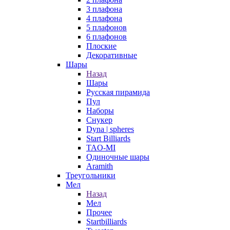
3 плафона
4 плафона
5 плафонов
6 плафонов
Плоские
Декоративные
Шары
Назад
Шары
Русская пирамида
Пул
Наборы
Снукер
Dyna | spheres
Start Billiards
TAO-MI
Одиночные шары
Aramith
Треугольники
Мел
Назад
Мел
Прочее
Startbilliards