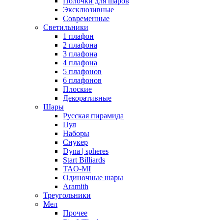
Полочки для шаров
Эксклюзивные
Современные
Светильники
1 плафон
2 плафона
3 плафона
4 плафона
5 плафонов
6 плафонов
Плоские
Декоративные
Шары
Русская пирамида
Пул
Наборы
Снукер
Dyna | spheres
Start Billiards
TAO-MI
Одиночные шары
Aramith
Треугольники
Мел
Прочее