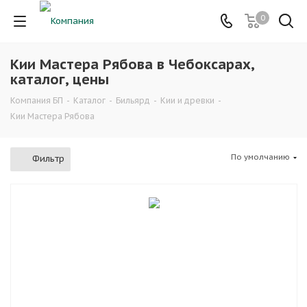
0
Кии Мастера Рябова в Чебоксарах,
каталог, цены
Компания БП
-
Каталог
-
Бильярд
-
Кии и древки
-
Кии Мастера Рябова
По умолчанию
Фильтр