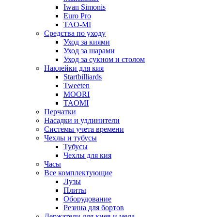
Iwan Simonis
Euro Pro
TAO-MI
Средства по уходу
Уход за киями
Уход за шарами
Уход за сукном и столом
Наклейки для кия
Startbilliards
Tweeten
MOORI
TAOMI
Перчатки
Насадки и удлинители
Системы учета времени
Чехлы и тубусы
Тубусы
Чехлы для кия
Часы
Все комплектующие
Лузы
Плиты
Оборудование
Резина для бортов
Держатели для киев и мела