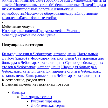
минитрамплины
Детские городки
Товары с кешбеком
Купить за
1 рубль
Инверсионные столы
Мебель и интерьер
Покер
Нарды и
шахматы
Футбольные ворота и мячи
Бокс и
единоборства
Массажное оборудование
Дартс
Спортивные
комплексы
Баскетбольные стойки
-
Мебельные модули
Интерьерные панели
Предметы мебели
Уличная
мебель
Декоративное освещение
Популярные категории
Бильярдные кии в Чебоксарах, каталог, цены
Настольный
футбол (кикер) в Чебоксарах, каталог, цены
Светильники для
бильярда в Чебоксарах, каталог, цены
Сукно для бильярдных
столов в Чебоксарах, каталог, цены
Шары для бильярда в
Чебоксарах, каталог, цены
Бильярдные столы в Чебоксарах,
каталог, цены
Бильярдные кии в Чебоксарах, каталог, цены
К сожалению, раздел пуст
В данный момент нет активных товаров
Бильярд
Бильярдные столы
Русская пирамида
Любительская серия