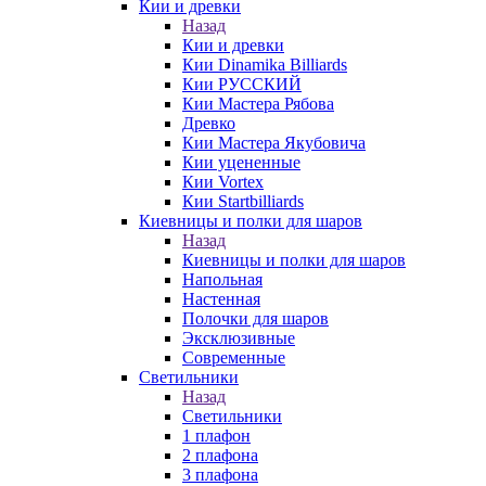
Кии и древки
Назад
Кии и древки
Кии Dinamika Billiards
Кии РУССКИЙ
Кии Мастера Рябова
Древко
Кии Мастера Якубовича
Кии уцененные
Кии Vortex
Кии Startbilliards
Киевницы и полки для шаров
Назад
Киевницы и полки для шаров
Напольная
Настенная
Полочки для шаров
Эксклюзивные
Современные
Светильники
Назад
Светильники
1 плафон
2 плафона
3 плафона