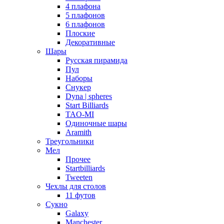
4 плафона
5 плафонов
6 плафонов
Плоские
Декоративные
Шары
Русская пирамида
Пул
Наборы
Снукер
Dyna | spheres
Start Billiards
TAO-MI
Одиночные шары
Aramith
Треугольники
Мел
Прочее
Startbilliards
Tweeten
Чехлы для столов
11 футов
Сукно
Galaxy
Manchester