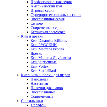
Профессиональная серия
Американский пул
Игровая серия
Суперпрофессиональная серия
Эксклюзивная серия
Снукер
Современная серия
Китайская восьмерка
Кии и древки
Кии Dinamika Billiards
Кии РУССКИЙ
Кии Мастера Рябова
Древко
Кии Мастера Якубовича
Кии уцененные
Кии Vortex
Кии Startbilliards
Киевницы и полки для шаров
Напольная
Настенная
Полочки для шаров
Эксклюзивные
Современные
Светильники
1 плафон