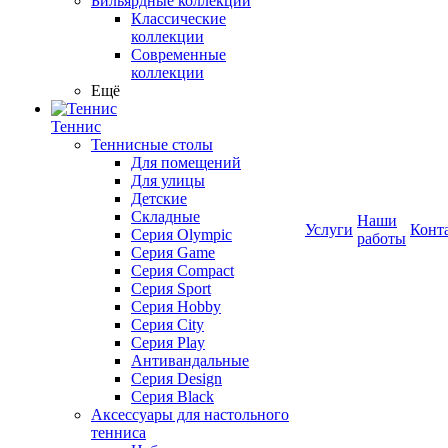
Бильярдные коллекции
Классические
коллекции
Современные
коллекции
Ещё
Теннис
Теннисные столы
Для помещений
Для улицы
Детские
Складные
Наши
Услуги
Конт
Серия Olympic
работы
Серия Game
Серия Compact
Серия Sport
Серия Hobby
Серия City
Серия Play
Антивандальные
Серия Design
Серия Black
Аксессуары для настольного
тенниса