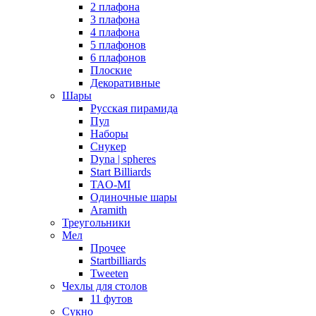
2 плафона
3 плафона
4 плафона
5 плафонов
6 плафонов
Плоские
Декоративные
Шары
Русская пирамида
Пул
Наборы
Снукер
Dyna | spheres
Start Billiards
TAO-MI
Одиночные шары
Aramith
Треугольники
Мел
Прочее
Startbilliards
Tweeten
Чехлы для столов
11 футов
Сукно