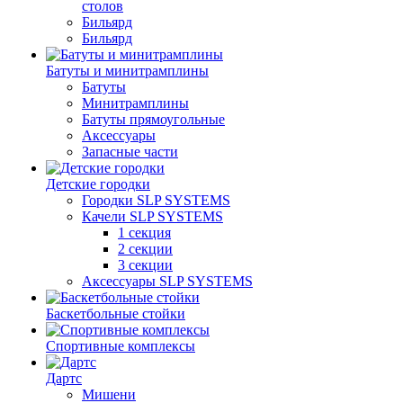
столов
Бильяpд
Бильяpд
Батуты и минитрамплины
Батуты
Минитрамплины
Батуты прямоугольные
Аксессуары
Запасные части
Детские городки
Городки SLP SYSTEMS
Качели SLP SYSTEMS
1 секция
2 секции
3 секции
Аксессуары SLP SYSTEMS
Баскетбольные стойки
Спортивные комплексы
Дартс
Мишени