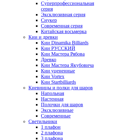
Суперпрофессиональная
серия
Эксклюзивная серия
Снукер
Современная серия
Китайская восьмерка
Кии и древки
Кии Dinamika Billiards
Кии РУССКИЙ
Кии Мастера Рябова
Древко
Кии Мастера Якубовича
Кии уцененные
Кии Vortex
Кии Startbilliards
Киевницы и полки для шаров
Напольная
Настенная
Полочки для шаров
Эксклюзивные
Современные
Светильники
1 плафон
2 плафона
3 плафона