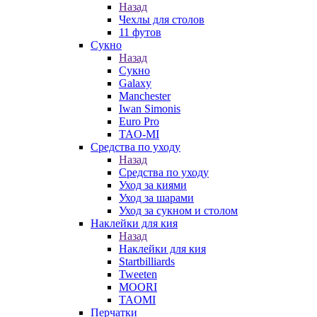
Назад
Чехлы для столов
11 футов
Сукно
Назад
Сукно
Galaxy
Manchester
Iwan Simonis
Euro Pro
TAO-MI
Средства по уходу
Назад
Средства по уходу
Уход за киями
Уход за шарами
Уход за сукном и столом
Наклейки для кия
Назад
Наклейки для кия
Startbilliards
Tweeten
MOORI
TAOMI
Перчатки