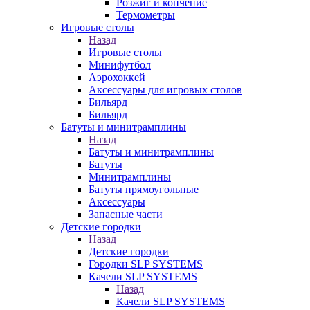
Розжиг и копчение
Термометры
Игровые столы
Назад
Игровые столы
Минифутбол
Аэрохоккей
Аксессуары для игровых столов
Бильяpд
Бильяpд
Батуты и минитрамплины
Назад
Батуты и минитрамплины
Батуты
Минитрамплины
Батуты прямоугольные
Аксессуары
Запасные части
Детские городки
Назад
Детские городки
Городки SLP SYSTEMS
Качели SLP SYSTEMS
Назад
Качели SLP SYSTEMS