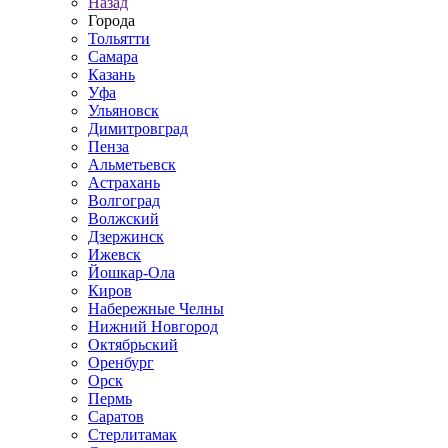
Назад
Города
Тольятти
Самара
Казань
Уфа
Ульяновск
Димитровград
Пенза
Альметьевск
Астрахань
Волгоград
Волжский
Дзержинск
Ижевск
Йошкар-Ола
Киров
Набережные Челны
Нижний Новгород
Октябрьский
Оренбург
Орск
Пермь
Саратов
Стерлитамак