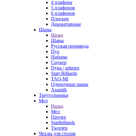
4 плафона
5 плафонов
6 плафонов
Плоские
Декоративные
Шары
Назад
Шары
Русская пирамида
Пул
Наборы
Снукер
Dyna | spheres
Start Billiards
TAO-MI
Одиночные шары
Aramith
Треугольники
Мел
Назад
Мел
Прочее
Startbilliards
Tweeten
Чехлы для столов