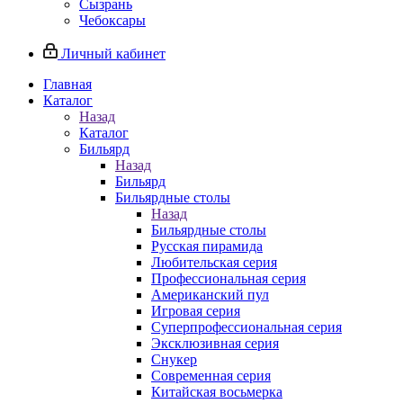
Сызрань
Чебоксары
Личный кабинет
Главная
Каталог
Назад
Каталог
Бильярд
Назад
Бильярд
Бильярдные столы
Назад
Бильярдные столы
Русская пирамида
Любительская серия
Профессиональная серия
Американский пул
Игровая серия
Суперпрофессиональная серия
Эксклюзивная серия
Снукер
Современная серия
Китайская восьмерка