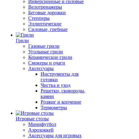
Инверсионные и силовые
Велотренажеры
Беговые дорожки
Степперы
Эллиптические
Силовые, гребные
Грили
Газовые грили
Угольные грили
Керамические грили
Смокеры и очаги
Аксессуары
Инструменты для
готовки
Чистка и уход
Решетки, сковороды,
камни
Розжиг и копчение
Термометры
Игровые столы
Минифутбол
Аэрохоккей
Аксессуары для игровых