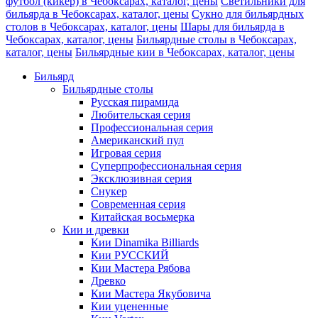
футбол (кикер) в Чебоксарах, каталог, цены
Светильники для
бильярда в Чебоксарах, каталог, цены
Сукно для бильярдных
столов в Чебоксарах, каталог, цены
Шары для бильярда в
Чебоксарах, каталог, цены
Бильярдные столы в Чебоксарах,
каталог, цены
Бильярдные кии в Чебоксарах, каталог, цены
Бильярд
Бильярдные столы
Русская пирамида
Любительская серия
Профессиональная серия
Американский пул
Игровая серия
Суперпрофессиональная серия
Эксклюзивная серия
Снукер
Современная серия
Китайская восьмерка
Кии и древки
Кии Dinamika Billiards
Кии РУССКИЙ
Кии Мастера Рябова
Древко
Кии Мастера Якубовича
Кии уцененные