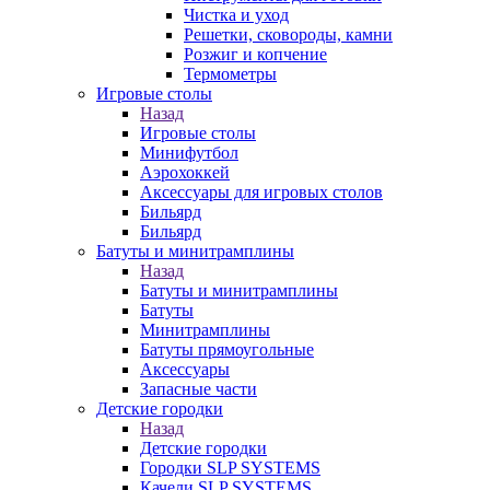
Чистка и уход
Решетки, сковороды, камни
Розжиг и копчение
Термометры
Игровые столы
Назад
Игровые столы
Минифутбол
Аэрохоккей
Аксессуары для игровых столов
Бильяpд
Бильяpд
Батуты и минитрамплины
Назад
Батуты и минитрамплины
Батуты
Минитрамплины
Батуты прямоугольные
Аксессуары
Запасные части
Детские городки
Назад
Детские городки
Городки SLP SYSTEMS
Качели SLP SYSTEMS