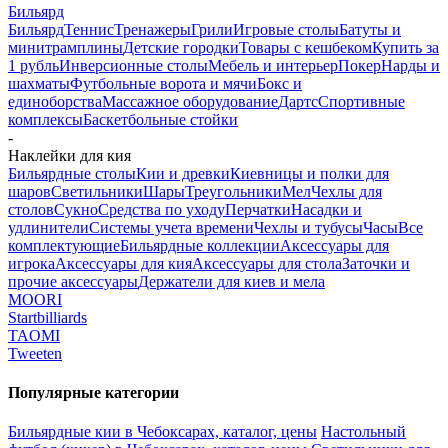
Бильярд
Бильярд
Теннис
Тренажеры
Грили
Игровые столы
Батуты и
минитрамплины
Детские городки
Товары с кешбеком
Купить за
1 рубль
Инверсионные столы
Мебель и интерьер
Покер
Нарды и
шахматы
Футбольные ворота и мячи
Бокс и
единоборства
Массажное оборудование
Дартс
Спортивные
комплексы
Баскетбольные стойки
-
Наклейки для кия
Бильярдные столы
Кии и древки
Киевницы и полки для
шаров
Светильники
Шары
Треугольники
Мел
Чехлы для
столов
Сукно
Средства по уходу
Перчатки
Насадки и
удлинители
Системы учета времени
Чехлы и тубусы
Часы
Все
комплектующие
Бильярдные коллекции
Аксессуары для
игрока
Аксессуары для кия
Аксессуары для стола
Заточки и
прочие аксессуары
Держатели для киев и мела
MOORI
Startbilliards
TAOMI
Tweeten
Популярные категории
Бильярдные кии в Чебоксарах, каталог, цены
Настольный