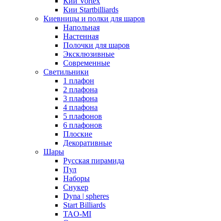
Кии Vortex
Кии Startbilliards
Киевницы и полки для шаров
Напольная
Настенная
Полочки для шаров
Эксклюзивные
Современные
Светильники
1 плафон
2 плафона
3 плафона
4 плафона
5 плафонов
6 плафонов
Плоские
Декоративные
Шары
Русская пирамида
Пул
Наборы
Снукер
Dyna | spheres
Start Billiards
TAO-MI