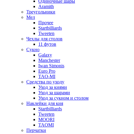
Одиночные шары
Aramith
Треугольники
Мел
Прочее
Startbilliards
Tweeten
Чехлы для столов
11 футов
Сукно
Galaxy
Manchester
Iwan Simonis
Euro Pro
TAO-MI
Средства по уходу
Уход за киями
Уход за шарами
Уход за сукном и столом
Наклейки для кия
Startbilliards
Tweeten
MOORI
TAOMI
Перчатки