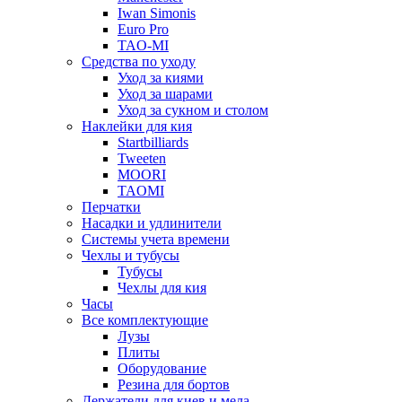
Iwan Simonis
Euro Pro
TAO-MI
Средства по уходу
Уход за киями
Уход за шарами
Уход за сукном и столом
Наклейки для кия
Startbilliards
Tweeten
MOORI
TAOMI
Перчатки
Насадки и удлинители
Системы учета времени
Чехлы и тубусы
Тубусы
Чехлы для кия
Часы
Все комплектующие
Лузы
Плиты
Оборудование
Резина для бортов
Держатели для киев и мела