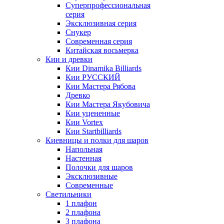
Суперпрофессиональная
серия
Эксклюзивная серия
Снукер
Современная серия
Китайская восьмерка
Кии и древки
Кии Dinamika Billiards
Кии РУССКИЙ
Кии Мастера Рябова
Древко
Кии Мастера Якубовича
Кии уцененные
Кии Vortex
Кии Startbilliards
Киевницы и полки для шаров
Напольная
Настенная
Полочки для шаров
Эксклюзивные
Современные
Светильники
1 плафон
2 плафона
3 плафона