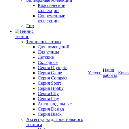
Бильярдные коллекции
Классические
коллекции
Современные
коллекции
Ещё
Теннис
Теннисные столы
Для помещений
Для улицы
Детские
Складные
Серия Olympic
Наши
Серия Game
Услуги
Конт
работы
Серия Compact
Серия Sport
Серия Hobby
Серия City
Серия Play
Антивандальные
Серия Design
Серия Black
Аксессуары для настольного
тенниса