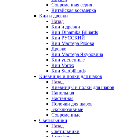
Современная серия
Китайская восьмерка
Кии и древки
Назад
Кии и древки
Кии Dinamika Billiards
Кии РУССКИЙ
Кии Мастера Рябова
Древко
Кии Мастера Якубовича
Кии уцененные
Кии Vortex
Кии Startbilliards
Киевницы и полки для шаров
Назад
Киевницы и полки для шаров
Напольная
Настенная
Полочки для шаров
Эксклюзивные
Современные
Светильники
Назад
Светильники
1 плафон