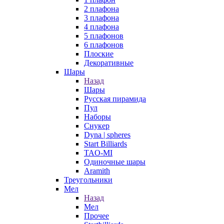
2 плафона
3 плафона
4 плафона
5 плафонов
6 плафонов
Плоские
Декоративные
Шары
Назад
Шары
Русская пирамида
Пул
Наборы
Снукер
Dyna | spheres
Start Billiards
TAO-MI
Одиночные шары
Aramith
Треугольники
Мел
Назад
Мел
Прочее