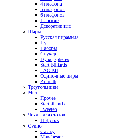
4 плафона
5 плафонов
6 плафонов
Плоские
Декоративные
Шары
Русская пирамида
Пул
Наборы
Снукер
Dyna | spheres
Start Billiards
TAO-MI
Одиночные шары
Aramith
Треугольники
Мел
Прочее
Startbilliards
Tweeten
Чехлы для столов
11 футов
Сукно
Galaxy
Manchester