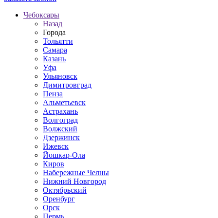
Чебоксары
Назад
Города
Тольятти
Самара
Казань
Уфа
Ульяновск
Димитровград
Пенза
Альметьевск
Астрахань
Волгоград
Волжский
Дзержинск
Ижевск
Йошкар-Ола
Киров
Набережные Челны
Нижний Новгород
Октябрьский
Оренбург
Орск
Пермь