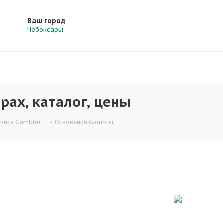
Ваш город
Чебоксары
рах, каталог, цены
нниса Gambler
-
Основания Gambler