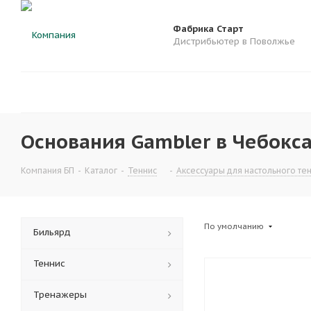
Фабрика Старт
Дистрибьютер в Поволжье
Основания Gambler в Чебокса
Компания БП
-
Каталог
-
Теннис
-
Аксессуары для настольного те
По умолчанию
Бильярд
Теннис
Тренажеры