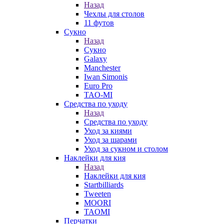
Назад
Чехлы для столов
11 футов
Сукно
Назад
Сукно
Galaxy
Manchester
Iwan Simonis
Euro Pro
TAO-MI
Средства по уходу
Назад
Средства по уходу
Уход за киями
Уход за шарами
Уход за сукном и столом
Наклейки для кия
Назад
Наклейки для кия
Startbilliards
Tweeten
MOORI
TAOMI
Перчатки