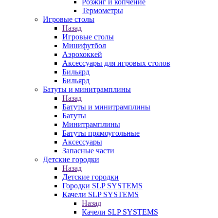
Розжиг и копчение
Термометры
Игровые столы
Назад
Игровые столы
Минифутбол
Аэрохоккей
Аксессуары для игровых столов
Бильяpд
Бильяpд
Батуты и минитрамплины
Назад
Батуты и минитрамплины
Батуты
Минитрамплины
Батуты прямоугольные
Аксессуары
Запасные части
Детские городки
Назад
Детские городки
Городки SLP SYSTEMS
Качели SLP SYSTEMS
Назад
Качели SLP SYSTEMS