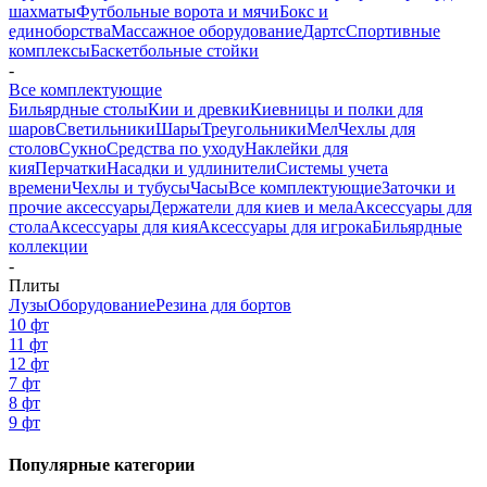
шахматы
Футбольные ворота и мячи
Бокс и
единоборства
Массажное оборудование
Дартс
Спортивные
комплексы
Баскетбольные стойки
-
Все комплектующие
Бильярдные столы
Кии и древки
Киевницы и полки для
шаров
Светильники
Шары
Треугольники
Мел
Чехлы для
столов
Сукно
Средства по уходу
Наклейки для
кия
Перчатки
Насадки и удлинители
Системы учета
времени
Чехлы и тубусы
Часы
Все комплектующие
Заточки и
прочие аксессуары
Держатели для киев и мела
Аксессуары для
стола
Аксессуары для кия
Аксессуары для игрока
Бильярдные
коллекции
-
Плиты
Лузы
Оборудование
Резина для бортов
10 фт
11 фт
12 фт
7 фт
8 фт
9 фт
Популярные категории