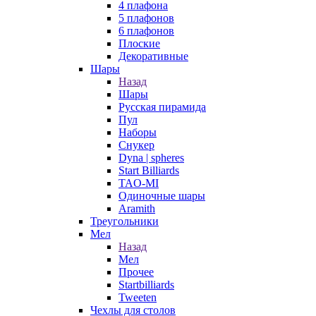
4 плафона
5 плафонов
6 плафонов
Плоские
Декоративные
Шары
Назад
Шары
Русская пирамида
Пул
Наборы
Снукер
Dyna | spheres
Start Billiards
TAO-MI
Одиночные шары
Aramith
Треугольники
Мел
Назад
Мел
Прочее
Startbilliards
Tweeten
Чехлы для столов