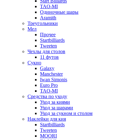
Start Billiards
TAO-MI
Одиночные шары
Aramith
Треугольники
Мел
Прочее
Startbilliards
Tweeten
Чехлы для столов
11 футов
Сукно
Galaxy
Manchester
Iwan Simonis
Euro Pro
TAO-MI
Средства по уходу
Уход за киями
Уход за шарами
Уход за сукном и столом
Наклейки для кия
Startbilliards
Tweeten
MOORI