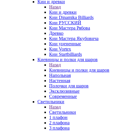
Кии и древки
Назад
Кии и древки
Кии Dinamika Billiards
Кии РУССКИЙ
Кии Мастера Рябова
Древко
Кии Мастера Якубовича
Кии уцененные
Кии Vortex
Кии Startbilliards
Киевницы и полки для шаров
Назад
Киевницы и полки для шаров
Напольная
Настенная
Полочки для шаров
Эксклюзивные
Современные
Светильники
Назад
Светильники
1 плафон
2 плафона
3 плафона