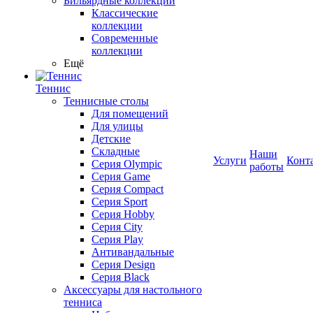
Бильярдные коллекции
Классические
коллекции
Современные
коллекции
Ещё
Теннис
Теннисные столы
Для помещений
Для улицы
Детские
Складные
Наши
Услуги
Конт
Серия Olympic
работы
Серия Game
Серия Compact
Серия Sport
Серия Hobby
Серия City
Серия Play
Антивандальные
Серия Design
Серия Black
Аксессуары для настольного
тенниса