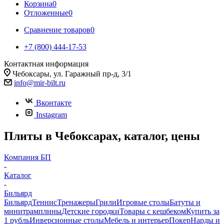
Корзина
0
Отложенные
0
Сравнение товаров
0
+7 (800) 444-17-53
Контактная информация
Чебоксары, ул. Гаражный пр-д, 3/1
info@mir-bilt.ru
Вконтакте
Instagram
Плиты в Чебоксарах, каталог, цены
Компания БП
-
Каталог
-
Бильярд
Бильярд
Теннис
Тренажеры
Грили
Игровые столы
Батуты и
минитрамплины
Детские городки
Товары с кешбеком
Купить за
1 рубль
Инверсионные столы
Мебель и интерьер
Покер
Нарды и