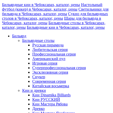
Бильярдные кии в Чебоксарах, каталог, цены
Настольный
футбол (кикер) в Чебоксарах, каталог, цены
Светильники для
бильярда в Чебоксарах, каталог, цены
Сукно для бильярдных
столов в Чебоксарах, каталог, цены
Шары для бильярда в
Чебоксарах, каталог, цены
Бильярдные столы в Чебоксарах,
каталог, цены
Бильярдные кии в Чебоксарах, каталог, цены
Бильярд
Бильярдные столы
Русская пирамида
Любительская серия
Профессиональная серия
Американский пул
Игровая серия
Суперпрофессиональная серия
Эксклюзивная серия
Снукер
Современная серия
Китайская восьмерка
Кии и древки
Кии Dinamika Billiards
Кии РУССКИЙ
Кии Мастера Рябова
Древко