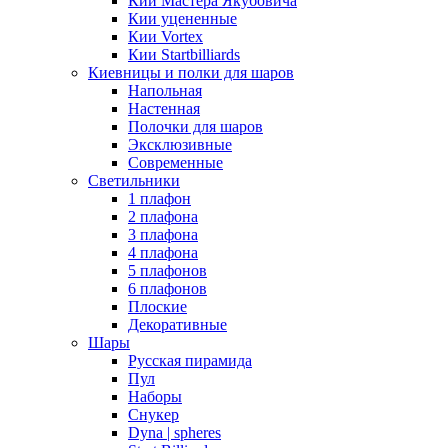
Кии Мастера Якубовича
Кии уцененные
Кии Vortex
Кии Startbilliards
Киевницы и полки для шаров
Напольная
Настенная
Полочки для шаров
Эксклюзивные
Современные
Светильники
1 плафон
2 плафона
3 плафона
4 плафона
5 плафонов
6 плафонов
Плоские
Декоративные
Шары
Русская пирамида
Пул
Наборы
Снукер
Dyna | spheres