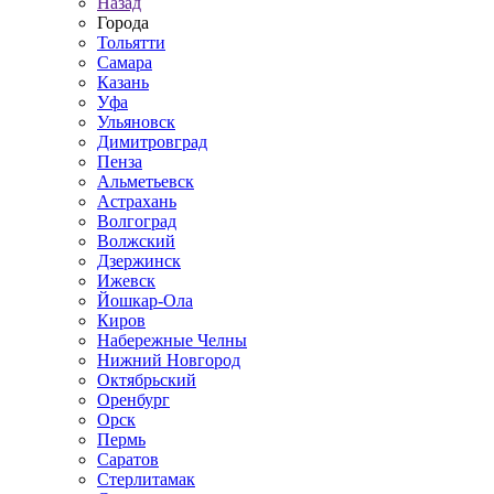
Назад
Города
Тольятти
Самара
Казань
Уфа
Ульяновск
Димитровград
Пенза
Альметьевск
Астрахань
Волгоград
Волжский
Дзержинск
Ижевск
Йошкар-Ола
Киров
Набережные Челны
Нижний Новгород
Октябрьский
Оренбург
Орск
Пермь
Саратов
Стерлитамак