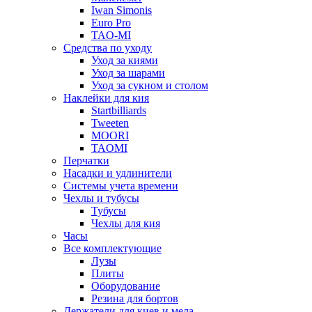
Iwan Simonis
Euro Pro
TAO-MI
Средства по уходу
Уход за киями
Уход за шарами
Уход за сукном и столом
Наклейки для кия
Startbilliards
Tweeten
MOORI
TAOMI
Перчатки
Насадки и удлинители
Системы учета времени
Чехлы и тубусы
Тубусы
Чехлы для кия
Часы
Все комплектующие
Лузы
Плиты
Оборудование
Резина для бортов
Держатели для киев и мела