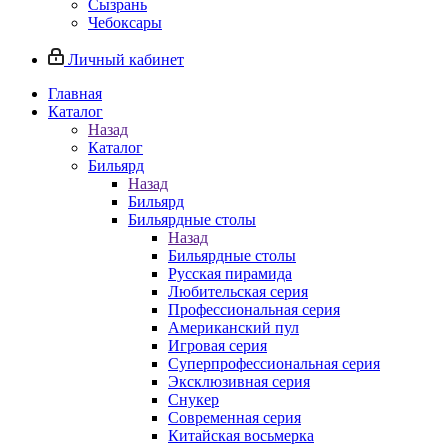
Сызрань
Чебоксары
Личный кабинет
Главная
Каталог
Назад
Каталог
Бильярд
Назад
Бильярд
Бильярдные столы
Назад
Бильярдные столы
Русская пирамида
Любительская серия
Профессиональная серия
Американский пул
Игровая серия
Суперпрофессиональная серия
Эксклюзивная серия
Снукер
Современная серия
Китайская восьмерка