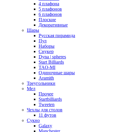
4 плафона
5 плафонов
6 плафонов
Плоские
Декоративные
Шары
Русская пирамида
Пул
Наборы
Снукер
Dyna | spheres
Start Billiards
TAO-MI
Одиночные шары
Aramith
Треугольники
Мел
Прочее
Startbilliards
Tweeten
Чехлы для столов
11 футов
Сукно
Galaxy
Manchester