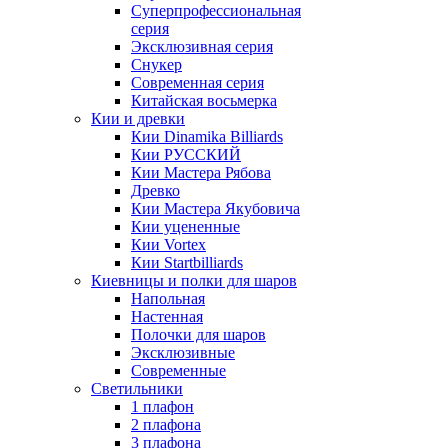
Суперпрофессиональная
серия
Эксклюзивная серия
Снукер
Современная серия
Китайская восьмерка
Кии и древки
Кии Dinamika Billiards
Кии РУССКИЙ
Кии Мастера Рябова
Древко
Кии Мастера Якубовича
Кии уцененные
Кии Vortex
Кии Startbilliards
Киевницы и полки для шаров
Напольная
Настенная
Полочки для шаров
Эксклюзивные
Современные
Светильники
1 плафон
2 плафона
3 плафона