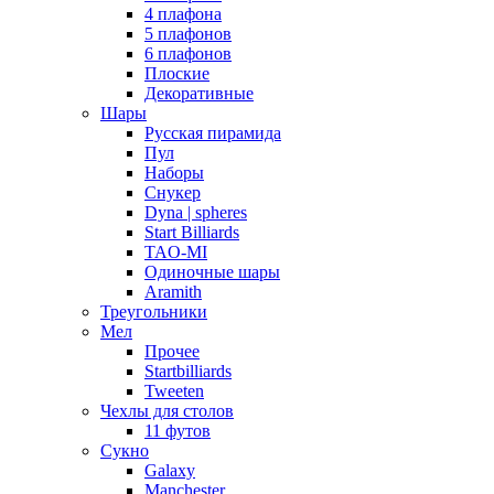
4 плафона
5 плафонов
6 плафонов
Плоские
Декоративные
Шары
Русская пирамида
Пул
Наборы
Снукер
Dyna | spheres
Start Billiards
TAO-MI
Одиночные шары
Aramith
Треугольники
Мел
Прочее
Startbilliards
Tweeten
Чехлы для столов
11 футов
Сукно
Galaxy
Manchester