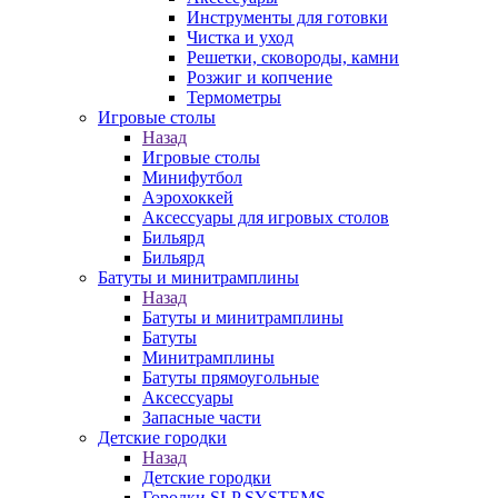
Инструменты для готовки
Чистка и уход
Решетки, сковороды, камни
Розжиг и копчение
Термометры
Игровые столы
Назад
Игровые столы
Минифутбол
Аэрохоккей
Аксессуары для игровых столов
Бильяpд
Бильяpд
Батуты и минитрамплины
Назад
Батуты и минитрамплины
Батуты
Минитрамплины
Батуты прямоугольные
Аксессуары
Запасные части
Детские городки
Назад
Детские городки
Городки SLP SYSTEMS