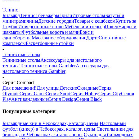
-
Теннис
Бильярд
Теннис
Тренажеры
Грили
Игровые столы
Батуты и
минитрамплины
Детские городки
Товары с кешбеком
Купить за
1 рубль
Инверсионные столы
Мебель и интерьер
Покер
Нарды и
шахматы
Футбольные ворота и мячи
Бокс и
единоборства
Массажное оборудование
Дартс
Спортивные
комплексы
Баскетбольные стойки
-
Теннисные столы
Теннисные столы
Аксессуары для настольного
тенниса
Теннисные столы Gambler
Аксессуары для
настольного тенниса Gambler
-
Серия Compact
Для помещений
Для улицы
Детские
Складные
Серия
Olympic
Серия Game
Серия Sport
Серия Hobby
Серия City
Серия
Play
Антивандальные
Серия Design
Серия Black
Популярные категории
Бильярдные кии в Чебоксарах, каталог, цены
Настольный
футбол (кикер) в Чебоксарах, каталог, цены
Светильники для
бильярда в Чебоксарах, каталог, цены
Сукно для бильярдных