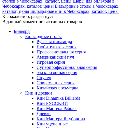
столов в Чебоксарах, каталог, цены
Шары для бильярда в
Чебоксарах, каталог, цены
Бильярдные столы в Чебоксарах,
каталог, цены
Бильярдные кии в Чебоксарах, каталог, цены
К сожалению, раздел пуст
В данный момент нет активных товаров
Бильярд
Бильярдные столы
Русская пирамида
Любительская серия
Профессиональная серия
Американский пул
Игровая серия
Суперпрофессиональная серия
Эксклюзивная серия
Снукер
Современная серия
Китайская восьмерка
Кии и древки
Кии Dinamika Billiards
Кии РУССКИЙ
Кии Мастера Рябова
Древко
Кии Мастера Якубовича
Кии уцененные