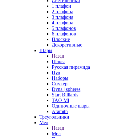
Светильники
1 плафон
2 плафона
3 плафона
4 плафона
5 плафонов
6 плафонов
Плоские
Декоративные
Шары
Назад
Шары
Русская пирамида
Пул
Наборы
Снукер
Dyna | spheres
Start Billiards
TAO-MI
Одиночные шары
Aramith
Треугольники
Мел
Назад
Мел