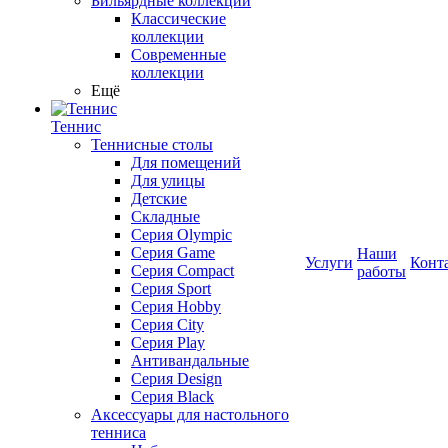
Бильярдные коллекции
Классические
коллекции
Современные
коллекции
Ещё
Теннис
Теннисные столы
Для помещений
Для улицы
Детские
Складные
Серия Olympic
Серия Game
Наши
Услуги
Конт
Серия Compact
работы
Серия Sport
Серия Hobby
Серия City
Серия Play
Антивандальные
Серия Design
Серия Black
Аксессуары для настольного
тенниса