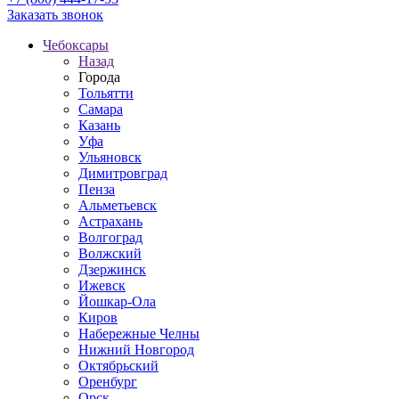
Заказать звонок
Чебоксары
Назад
Города
Тольятти
Самара
Казань
Уфа
Ульяновск
Димитровград
Пенза
Альметьевск
Астрахань
Волгоград
Волжский
Дзержинск
Ижевск
Йошкар-Ола
Киров
Набережные Челны
Нижний Новгород
Октябрьский
Оренбург
Орск