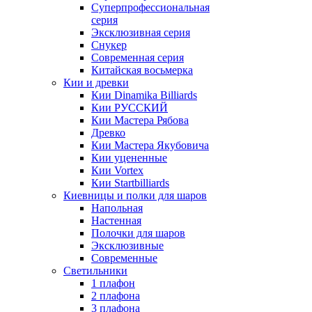
Суперпрофессиональная
серия
Эксклюзивная серия
Снукер
Современная серия
Китайская восьмерка
Кии и древки
Кии Dinamika Billiards
Кии РУССКИЙ
Кии Мастера Рябова
Древко
Кии Мастера Якубовича
Кии уцененные
Кии Vortex
Кии Startbilliards
Киевницы и полки для шаров
Напольная
Настенная
Полочки для шаров
Эксклюзивные
Современные
Светильники
1 плафон
2 плафона
3 плафона