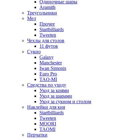
Одиночные шары
Aramith
Треугольники
Мел
Прочее
Startbilliards
Tweeten
Чехлы для столов
11 футов
Сукно
Galaxy
Manchester
Iwan Simonis
Euro Pro
TAO-MI
Средства по уходу
Уход за киями
Уход за шарами
Уход за сукном и столом
Наклейки для кия
Startbilliards
Tweeten
MOORI
TAOMI
Перчатки