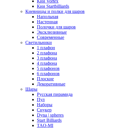
Кии Vortex
Кии Startbilliards
Киевницы и полки для шаров
Напольная
Настенная
Полочки для шаров
Эксклюзивные
Современные
Светильники
1 плафон
2 плафона
3 плафона
4 плафона
5 плафонов
6 плафонов
Плоские
Декоративные
Шары
Русская пирамида
Пул
Наборы
Снукер
Dyna | spheres
Start Billiards
TAO-MI