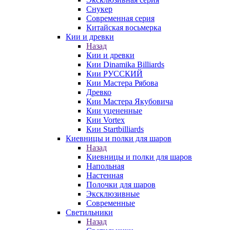
Снукер
Современная серия
Китайская восьмерка
Кии и древки
Назад
Кии и древки
Кии Dinamika Billiards
Кии РУССКИЙ
Кии Мастера Рябова
Древко
Кии Мастера Якубовича
Кии уцененные
Кии Vortex
Кии Startbilliards
Киевницы и полки для шаров
Назад
Киевницы и полки для шаров
Напольная
Настенная
Полочки для шаров
Эксклюзивные
Современные
Светильники
Назад