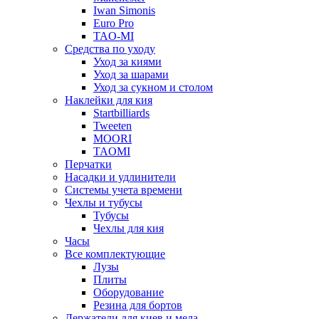
Iwan Simonis
Euro Pro
TAO-MI
Средства по уходу
Уход за киями
Уход за шарами
Уход за сукном и столом
Наклейки для кия
Startbilliards
Tweeten
MOORI
TAOMI
Перчатки
Насадки и удлинители
Системы учета времени
Чехлы и тубусы
Тубусы
Чехлы для кия
Часы
Все комплектующие
Лузы
Плиты
Оборудование
Резина для бортов
Держатели для киев и мела