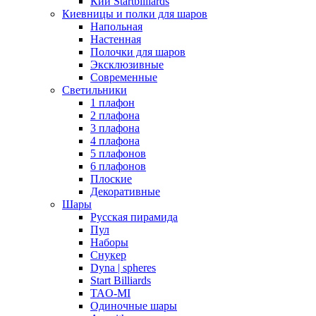
Кии Startbilliards
Киевницы и полки для шаров
Напольная
Настенная
Полочки для шаров
Эксклюзивные
Современные
Светильники
1 плафон
2 плафона
3 плафона
4 плафона
5 плафонов
6 плафонов
Плоские
Декоративные
Шары
Русская пирамида
Пул
Наборы
Снукер
Dyna | spheres
Start Billiards
TAO-MI
Одиночные шары