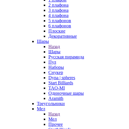
2 плафона
3 плафона
4 плафона
5 плафонов
6 плафонов
Плоские
Декоративные
Шары
Назад
Шары
Русская пирамида
Пул
Наборы
Снукер
Dyna | spheres
Start Billiards
TAO-MI
Одиночные шары
Aramith
Треугольники
Мел
Назад
Мел
Прочее