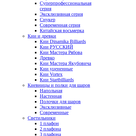
Суперпрофессиональная
серия
Эксклюзивная серия
Снукер
Современная серия
Китайская восьмерка
Кии и древки
Кии Dinamika Billiards
Кии РУССКИЙ
Кии Мастера Рябова
Древко
Кии Мастера Якубовича
Кии уцененные
Кии Vortex
Кии Startbilliards
Киевницы и полки для шаров
Напольная
Настенная
Полочки для шаров
Эксклюзивные
Современные
Светильники
1 плафон
2 плафона
3 плафона