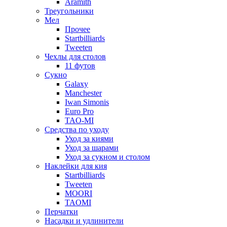
Aramith
Треугольники
Мел
Прочее
Startbilliards
Tweeten
Чехлы для столов
11 футов
Сукно
Galaxy
Manchester
Iwan Simonis
Euro Pro
TAO-MI
Средства по уходу
Уход за киями
Уход за шарами
Уход за сукном и столом
Наклейки для кия
Startbilliards
Tweeten
MOORI
TAOMI
Перчатки
Насадки и удлинители