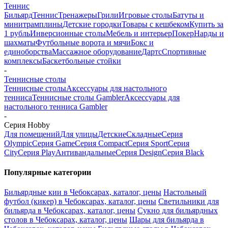
Теннис
Бильярд
Теннис
Тренажеры
Грили
Игровые столы
Батуты и
минитрамплины
Детские городки
Товары с кешбеком
Купить за
1 рубль
Инверсионные столы
Мебель и интерьер
Покер
Нарды и
шахматы
Футбольные ворота и мячи
Бокс и
единоборства
Массажное оборудование
Дартс
Спортивные
комплексы
Баскетбольные стойки
-
Теннисные столы
Теннисные столы
Аксессуары для настольного
тенниса
Теннисные столы Gambler
Аксессуары для
настольного тенниса Gambler
-
Серия Hobby
Для помещений
Для улицы
Детские
Складные
Серия
Olympic
Серия Game
Серия Compact
Серия Sport
Серия
City
Серия Play
Антивандальные
Серия Design
Серия Black
Популярные категории
Бильярдные кии в Чебоксарах, каталог, цены
Настольный
футбол (кикер) в Чебоксарах, каталог, цены
Светильники для
бильярда в Чебоксарах, каталог, цены
Сукно для бильярдных
столов в Чебоксарах, каталог, цены
Шары для бильярда в