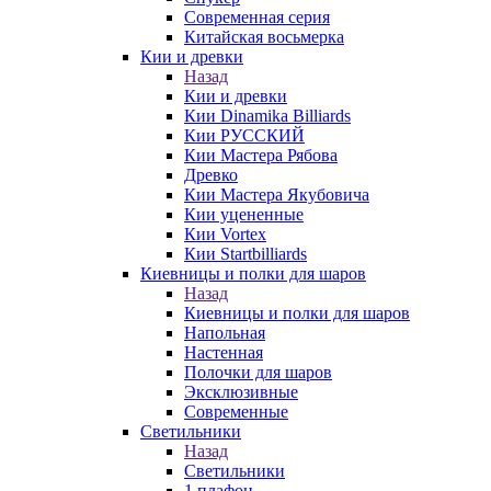
Современная серия
Китайская восьмерка
Кии и древки
Назад
Кии и древки
Кии Dinamika Billiards
Кии РУССКИЙ
Кии Мастера Рябова
Древко
Кии Мастера Якубовича
Кии уцененные
Кии Vortex
Кии Startbilliards
Киевницы и полки для шаров
Назад
Киевницы и полки для шаров
Напольная
Настенная
Полочки для шаров
Эксклюзивные
Современные
Светильники
Назад
Светильники
1 плафон