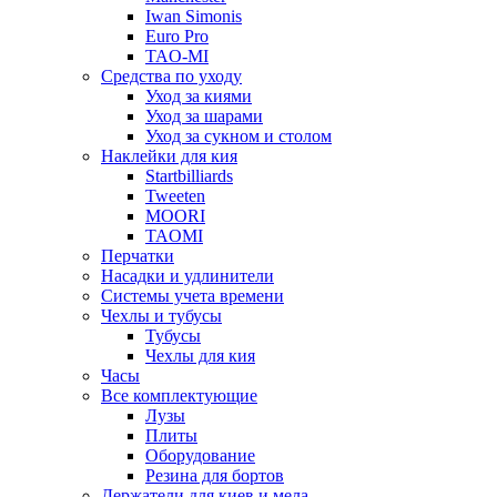
Iwan Simonis
Euro Pro
TAO-MI
Средства по уходу
Уход за киями
Уход за шарами
Уход за сукном и столом
Наклейки для кия
Startbilliards
Tweeten
MOORI
TAOMI
Перчатки
Насадки и удлинители
Системы учета времени
Чехлы и тубусы
Тубусы
Чехлы для кия
Часы
Все комплектующие
Лузы
Плиты
Оборудование
Резина для бортов
Держатели для киев и мела