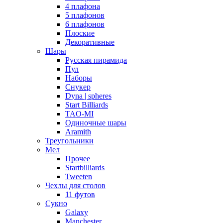
4 плафона
5 плафонов
6 плафонов
Плоские
Декоративные
Шары
Русская пирамида
Пул
Наборы
Снукер
Dyna | spheres
Start Billiards
TAO-MI
Одиночные шары
Aramith
Треугольники
Мел
Прочее
Startbilliards
Tweeten
Чехлы для столов
11 футов
Сукно
Galaxy
Manchester