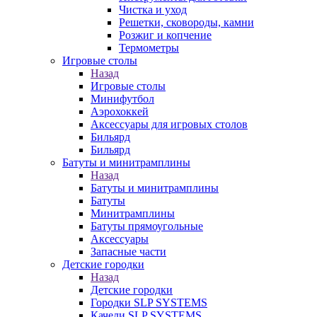
Чистка и уход
Решетки, сковороды, камни
Розжиг и копчение
Термометры
Игровые столы
Назад
Игровые столы
Минифутбол
Аэрохоккей
Аксессуары для игровых столов
Бильяpд
Бильяpд
Батуты и минитрамплины
Назад
Батуты и минитрамплины
Батуты
Минитрамплины
Батуты прямоугольные
Аксессуары
Запасные части
Детские городки
Назад
Детские городки
Городки SLP SYSTEMS
Качели SLP SYSTEMS