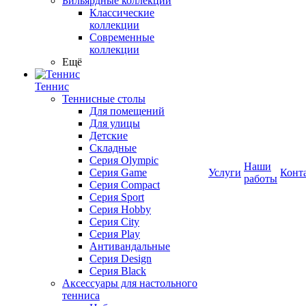
Бильярдные коллекции
Классические
коллекции
Современные
коллекции
Ещё
Теннис
Теннисные столы
Для помещений
Для улицы
Детские
Складные
Серия Olympic
Наши
Серия Game
Услуги
Конт
работы
Серия Compact
Серия Sport
Серия Hobby
Серия City
Серия Play
Антивандальные
Серия Design
Серия Black
Аксессуары для настольного
тенниса