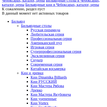
Чебоксарах, каталог, цены
Бильярдные столы в Чебоксарах,
каталог, цены
Бильярдные кии в Чебоксарах, каталог, цены
К сожалению, раздел пуст
В данный момент нет активных товаров
Бильярд
Бильярдные столы
Русская пирамида
Любительская серия
Профессиональная серия
Американский пул
Игровая серия
Суперпрофессиональная серия
Эксклюзивная серия
Снукер
Современная серия
Китайская восьмерка
Кии и древки
Кии Dinamika Billiards
Кии РУССКИЙ
Кии Мастера Рябова
Древко
Кии Мастера Якубовича
Кии уцененные
Кии Vortex