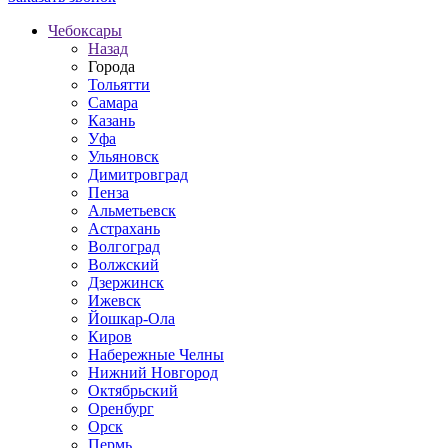
Чебоксары
Назад
Города
Тольятти
Самара
Казань
Уфа
Ульяновск
Димитровград
Пенза
Альметьевск
Астрахань
Волгоград
Волжский
Дзержинск
Ижевск
Йошкар-Ола
Киров
Набережные Челны
Нижний Новгород
Октябрьский
Оренбург
Орск
Пермь