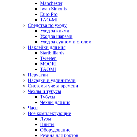
Manchester
Iwan Simonis
Euro Pro
TAO-MI
Средства по уходу
Уход за киями
Уход за шарами
Уход за сукном и столом
Наклейки для кия
Startbilliards
Tweeten
MOORI
TAOMI
Перчатки
Насадки и удлинители
Системы учета времени
Чехлы и тубусы
Тубусы
Чехлы для кия
Часы
Все комплектующие
Лузы
Плиты
Оборудование
Резина для бортов