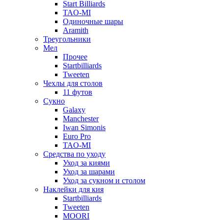
Start Billiards
TAO-MI
Одиночные шары
Aramith
Треугольники
Мел
Прочее
Startbilliards
Tweeten
Чехлы для столов
11 футов
Сукно
Galaxy
Manchester
Iwan Simonis
Euro Pro
TAO-MI
Средства по уходу
Уход за киями
Уход за шарами
Уход за сукном и столом
Наклейки для кия
Startbilliards
Tweeten
MOORI