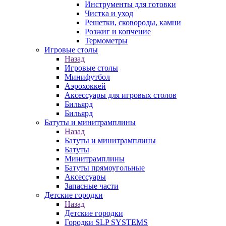
Инструменты для готовки
Чистка и уход
Решетки, сковороды, камни
Розжиг и копчение
Термометры
Игровые столы
Назад
Игровые столы
Минифутбол
Аэрохоккей
Аксессуары для игровых столов
Бильяpд
Бильяpд
Батуты и минитрамплины
Назад
Батуты и минитрамплины
Батуты
Минитрамплины
Батуты прямоугольные
Аксессуары
Запасные части
Детские городки
Назад
Детские городки
Городки SLP SYSTEMS