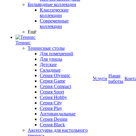
Бильярдные коллекции
Классические
коллекции
Современные
коллекции
Ещё
Теннис
Теннисные столы
Для помещений
Для улицы
Детские
Складные
Серия Olympic
Наши
Услуги
Конт
Серия Game
работы
Серия Compact
Серия Sport
Серия Hobby
Серия City
Серия Play
Антивандальные
Серия Design
Серия Black
Аксессуары для настольного
тенниса