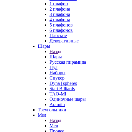
1 плафон
2 плафона
3 плафона
4 плафона
5 плафонов
6 плафонов
Плоские
Декоративные
Шары
Назад
Шары
Русская пирамида
Пул
Наборы
Снукер
Dyna | spheres
Start Billiards
TAO-MI
Одиночные шары
Aramith
Треугольники
Мел
Назад
Мел
Прочее