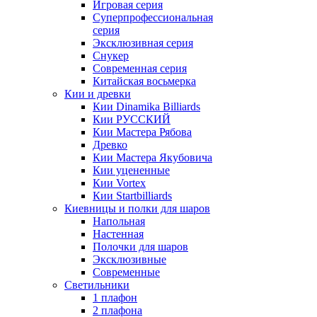
Игровая серия
Суперпрофессиональная
серия
Эксклюзивная серия
Снукер
Современная серия
Китайская восьмерка
Кии и древки
Кии Dinamika Billiards
Кии РУССКИЙ
Кии Мастера Рябова
Древко
Кии Мастера Якубовича
Кии уцененные
Кии Vortex
Кии Startbilliards
Киевницы и полки для шаров
Напольная
Настенная
Полочки для шаров
Эксклюзивные
Современные
Светильники
1 плафон
2 плафона