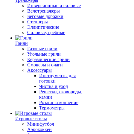
Тренажеры
Инверсионные и силовые
Велотренажеры
Беговые дорожки
Степперы
Эллиптические
Силовые, гребные
Грили
Газовые грили
Угольные грили
Керамические грили
Смокеры и очаги
Аксессуары
Инструменты для
готовки
Чистка и уход
Решетки, сковороды,
камни
Розжиг и копчение
Термометры
Игровые столы
Минифутбол
Аэрохоккей