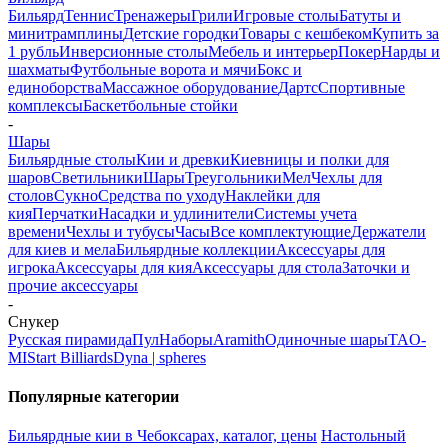
Бильярд
Теннис
Тренажеры
Грили
Игровые столы
Батуты и
минитрамплины
Детские городки
Товары с кешбеком
Купить за
1 рубль
Инверсионные столы
Мебель и интерьер
Покер
Нарды и
шахматы
Футбольные ворота и мячи
Бокс и
единоборства
Массажное оборудование
Дартс
Спортивные
комплексы
Баскетбольные стойки
-
Шары
Бильярдные столы
Кии и древки
Киевницы и полки для
шаров
Светильники
Шары
Треугольники
Мел
Чехлы для
столов
Сукно
Средства по уходу
Наклейки для
кия
Перчатки
Насадки и удлинители
Системы учета
времени
Чехлы и тубусы
Часы
Все комплектующие
Держатели
для киев и мела
Бильярдные коллекции
Аксессуары для
игрока
Аксессуары для кия
Аксессуары для стола
Заточки и
прочие аксессуары
-
Снукер
Русская пирамида
Пул
Наборы
Aramith
Одиночные шары
TAO-
MI
Start Billiards
Dyna | spheres
Популярные категории
Бильярдные кии в Чебоксарах, каталог, цены
Настольный