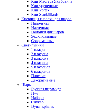
Кии Мастера Якубовича
Кии уцененные
Кии Vortex
Кии Startbilliards
Киевницы и полки для шаров
Напольная
Настенная
Полочки для шаров
Эксклюзивные
Современные
Светильники
1 плафон
2 плафона
3 плафона
4 плафона
5 плафонов
6 плафонов
Плоские
Декоративные
Шары
Русская пирамида
Пул
Наборы
Снукер
Dyna | spheres