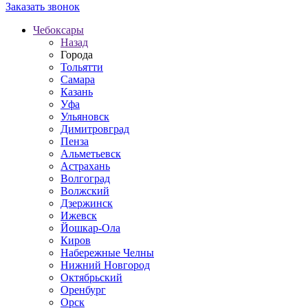
Заказать звонок
Чебоксары
Назад
Города
Тольятти
Самара
Казань
Уфа
Ульяновск
Димитровград
Пенза
Альметьевск
Астрахань
Волгоград
Волжский
Дзержинск
Ижевск
Йошкар-Ола
Киров
Набережные Челны
Нижний Новгород
Октябрьский
Оренбург
Орск