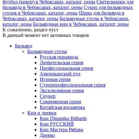
футбол (кикер) в Чебоксарах, каталог, цены
Светильники для
бильярда в Чебоксарах, каталог, цены
Сукно для бильярдных
столов в Чебоксарах, каталог, цены
Шары для бильярда в
Чебоксарах, каталог, цены
Бильярдные столы в Чебоксарах,
каталог, цены
Бильярдные кии в Чебоксарах, каталог, цены
К сожалению, раздел пуст
В данный момент нет активных товаров
Бильярд
Бильярдные столы
Русская пирамида
Любительская серия
Профессиональная серия
Американский пул
Игровая серия
Суперпрофессиональная серия
Эксклюзивная серия
Снукер
Современная серия
Китайская восьмерка
Кии и древки
Кии Dinamika Billiards
Кии РУССКИЙ
Кии Мастера Рябова
Древко