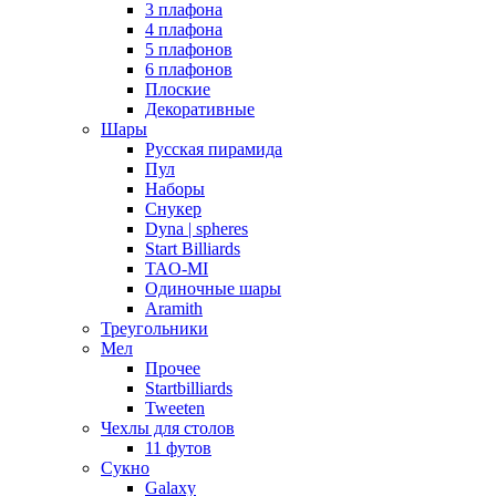
3 плафона
4 плафона
5 плафонов
6 плафонов
Плоские
Декоративные
Шары
Русская пирамида
Пул
Наборы
Снукер
Dyna | spheres
Start Billiards
TAO-MI
Одиночные шары
Aramith
Треугольники
Мел
Прочее
Startbilliards
Tweeten
Чехлы для столов
11 футов
Сукно
Galaxy