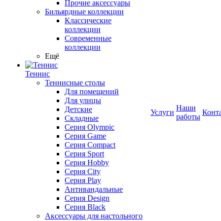
Прочие аксессуары
Бильярдные коллекции
Классические
коллекции
Современные
коллекции
Ещё
Теннис
Теннисные столы
Для помещений
Для улицы
Наши
Детские
Услуги
Конт
работы
Складные
Серия Olympic
Серия Game
Серия Compact
Серия Sport
Серия Hobby
Серия City
Серия Play
Антивандальные
Серия Design
Серия Black
Аксессуары для настольного