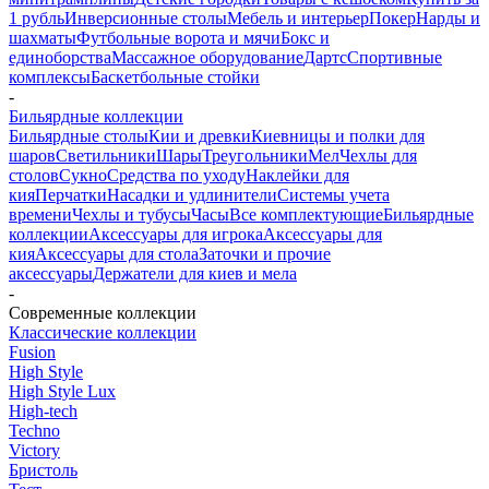
1 рубль
Инверсионные столы
Мебель и интерьер
Покер
Нарды и
шахматы
Футбольные ворота и мячи
Бокс и
единоборства
Массажное оборудование
Дартс
Спортивные
комплексы
Баскетбольные стойки
-
Бильярдные коллекции
Бильярдные столы
Кии и древки
Киевницы и полки для
шаров
Светильники
Шары
Треугольники
Мел
Чехлы для
столов
Сукно
Средства по уходу
Наклейки для
кия
Перчатки
Насадки и удлинители
Системы учета
времени
Чехлы и тубусы
Часы
Все комплектующие
Бильярдные
коллекции
Аксессуары для игрока
Аксессуары для
кия
Аксессуары для стола
Заточки и прочие
аксессуары
Держатели для киев и мела
-
Современные коллекции
Классические коллекции
Fusion
High Style
High Style Lux
High-tech
Techno
Victory
Бристоль