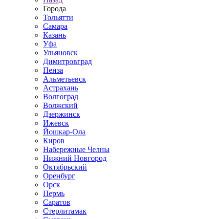
Города
Тольятти
Самара
Казань
Уфа
Ульяновск
Димитровград
Пенза
Альметьевск
Астрахань
Волгоград
Волжский
Дзержинск
Ижевск
Йошкар-Ола
Киров
Набережные Челны
Нижний Новгород
Октябрьский
Оренбург
Орск
Пермь
Саратов
Стерлитамак