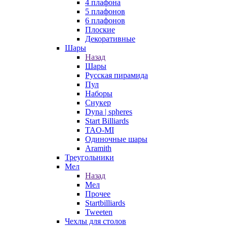
4 плафона
5 плафонов
6 плафонов
Плоские
Декоративные
Шары
Назад
Шары
Русская пирамида
Пул
Наборы
Снукер
Dyna | spheres
Start Billiards
TAO-MI
Одиночные шары
Aramith
Треугольники
Мел
Назад
Мел
Прочее
Startbilliards
Tweeten
Чехлы для столов