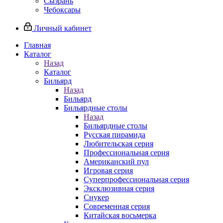
Сызрань
Чебоксары
Личный кабинет
Главная
Каталог
Назад
Каталог
Бильярд
Назад
Бильярд
Бильярдные столы
Назад
Бильярдные столы
Русская пирамида
Любительская серия
Профессиональная серия
Американский пул
Игровая серия
Суперпрофессиональная серия
Эксклюзивная серия
Снукер
Современная серия
Китайская восьмерка