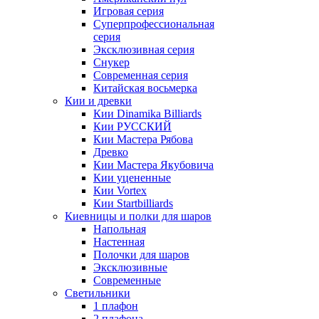
Игровая серия
Суперпрофессиональная
серия
Эксклюзивная серия
Снукер
Современная серия
Китайская восьмерка
Кии и древки
Кии Dinamika Billiards
Кии РУССКИЙ
Кии Мастера Рябова
Древко
Кии Мастера Якубовича
Кии уцененные
Кии Vortex
Кии Startbilliards
Киевницы и полки для шаров
Напольная
Настенная
Полочки для шаров
Эксклюзивные
Современные
Светильники
1 плафон
2 плафона