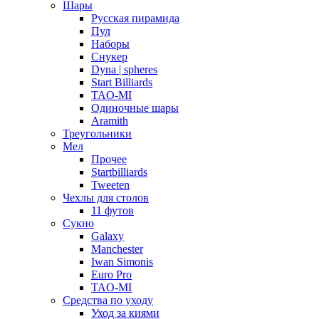
Шары
Русская пирамида
Пул
Наборы
Снукер
Dyna | spheres
Start Billiards
TAO-MI
Одиночные шары
Aramith
Треугольники
Мел
Прочее
Startbilliards
Tweeten
Чехлы для столов
11 футов
Сукно
Galaxy
Manchester
Iwan Simonis
Euro Pro
TAO-MI
Средства по уходу
Уход за киями