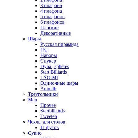
3 плафона
4 плафона
5 плафонов
6 плафонов
Плоские
Декоративные
Шары
Русская пирамида
Пул
Наборы
Снукер
Dyna | spheres
Start Billiards
TAO-MI
Одиночные шары
Aramith
Треугольники
Мел
Прочее
Startbilliards
Tweeten
Чехлы для столов
11 футов
Сукно