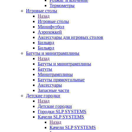
Розжиг и копчение
Термометры
Игровые столы
Назад
Игровые столы
Минифутбол
Аэрохоккей
Аксессуары для игровых столов
Бильяpд
Бильяpд
Батуты и минитрамплины
Назад
Батуты и минитрамплины
Батуты
Минитрамплины
Батуты прямоугольные
Аксессуары
Запасные части
Детские городки
Назад
Детские городки
Городки SLP SYSTEMS
Качели SLP SYSTEMS
Назад
Качели SLP SYSTEMS