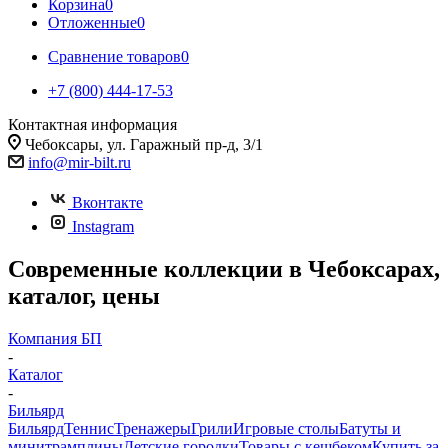
Корзина
0
Отложенные
0
Сравнение товаров
0
+7 (800) 444-17-53
Контактная информация
Чебоксары, ул. Гаражный пр-д, 3/1
info@mir-bilt.ru
Вконтакте
Instagram
Современные коллекции в Чебоксарах,
каталог, цены
Компания БП
-
Каталог
-
Бильярд
Бильярд
Теннис
Тренажеры
Грили
Игровые столы
Батуты и
минитрамплины
Детские городки
Товары с кешбеком
Купить за