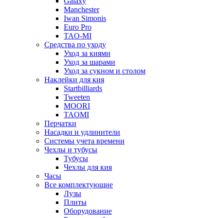
Galaxy
Manchester
Iwan Simonis
Euro Pro
TAO-MI
Средства по уходу
Уход за киями
Уход за шарами
Уход за сукном и столом
Наклейки для кия
Startbilliards
Tweeten
MOORI
TAOMI
Перчатки
Насадки и удлинители
Системы учета времени
Чехлы и тубусы
Тубусы
Чехлы для кия
Часы
Все комплектующие
Лузы
Плиты
Оборудование