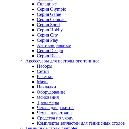
Складные
Серия Olympic
Серия Game
Серия Compact
Серия Sport
Серия Hobby
Серия City
Серия Play
Антивандальные
Серия Design
Серия Black
Аксессуары для настольного тенниса
Наборы
Сетки
Ракетки
Мячи
Накладки
Оборудование
Основания
Тренажеры
Чехлы для ракеток
Чехлы для столов
Средства по уходу
Комплекты запчастей для теннисных столов
Теннисные столы Gambler