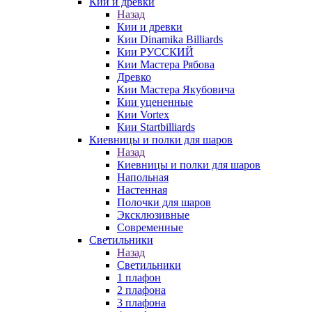
Кии и древки
Назад
Кии и древки
Кии Dinamika Billiards
Кии РУССКИЙ
Кии Мастера Рябова
Древко
Кии Мастера Якубовича
Кии уцененные
Кии Vortex
Кии Startbilliards
Киевницы и полки для шаров
Назад
Киевницы и полки для шаров
Напольная
Настенная
Полочки для шаров
Эксклюзивные
Современные
Светильники
Назад
Светильники
1 плафон
2 плафона
3 плафона