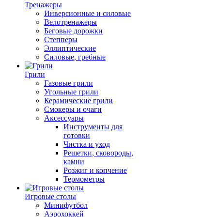
Тренажеры
Инверсионные и силовые
Велотренажеры
Беговые дорожки
Степперы
Эллиптические
Силовые, гребные
Грили
Газовые грили
Угольные грили
Керамические грили
Смокеры и очаги
Аксессуары
Инструменты для
готовки
Чистка и уход
Решетки, сковороды,
камни
Розжиг и копчение
Термометры
Игровые столы
Минифутбол
Аэрохоккей