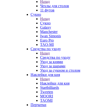
Назад
Чехлы для столов
11 футов
Сукно
Назад
Сукно
Galaxy
Manchester
Iwan Simonis
Euro Pro
TAO-MI
Средства по уходу
Назад
Средства по уходу
Уход за киями
Уход за шарами
Уход за сукном и столом
Наклейки для кия
Назад
Наклейки для кия
Startbilliards
Tweeten
MOORI
TAOMI
Перчатки