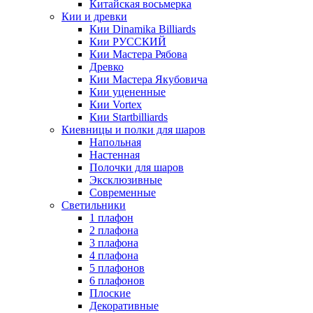
Китайская восьмерка
Кии и древки
Кии Dinamika Billiards
Кии РУССКИЙ
Кии Мастера Рябова
Древко
Кии Мастера Якубовича
Кии уцененные
Кии Vortex
Кии Startbilliards
Киевницы и полки для шаров
Напольная
Настенная
Полочки для шаров
Эксклюзивные
Современные
Светильники
1 плафон
2 плафона
3 плафона
4 плафона
5 плафонов
6 плафонов
Плоские
Декоративные