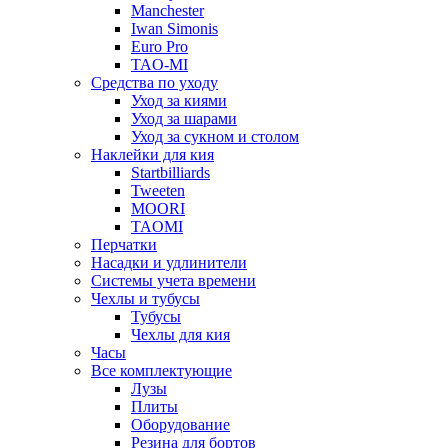
Manchester
Iwan Simonis
Euro Pro
TAO-MI
Средства по уходу
Уход за киями
Уход за шарами
Уход за сукном и столом
Наклейки для кия
Startbilliards
Tweeten
MOORI
TAOMI
Перчатки
Насадки и удлинители
Системы учета времени
Чехлы и тубусы
Тубусы
Чехлы для кия
Часы
Все комплектующие
Лузы
Плиты
Оборудование
Резина для бортов