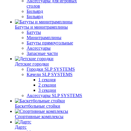
Аксессуары для игровых
столов
Бильяpд
Бильяpд
Батуты и минитрамплины
Батуты
Минитрамплины
Батуты прямоугольные
Аксессуары
Запасные части
Детские городки
Городки SLP SYSTEMS
Качели SLP SYSTEMS
1 секция
2 секции
3 секции
Аксессуары SLP SYSTEMS
Баскетбольные стойки
Спортивные комплексы
Дартс