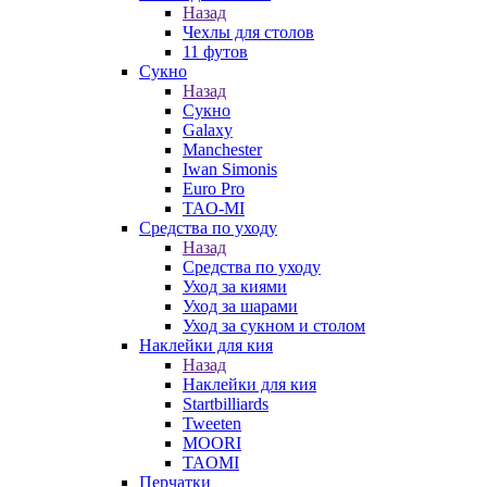
Назад
Чехлы для столов
11 футов
Сукно
Назад
Сукно
Galaxy
Manchester
Iwan Simonis
Euro Pro
TAO-MI
Средства по уходу
Назад
Средства по уходу
Уход за киями
Уход за шарами
Уход за сукном и столом
Наклейки для кия
Назад
Наклейки для кия
Startbilliards
Tweeten
MOORI
TAOMI
Перчатки