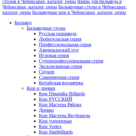
столов в Чебоксарах, каталог, цены
Шары для бильярда в
Чебоксарах, каталог, цены
Бильярдные столы в Чебоксарах,
каталог, цены
Бильярдные кии в Чебоксарах, каталог, цены
Бильярд
Бильярдные столы
Русская пирамида
Любительская серия
Профессиональная серия
Американский пул
Игровая серия
Суперпрофессиональная серия
Эксклюзивная серия
Снукер
Современная серия
Китайская восьмерка
Кии и древки
Кии Dinamika Billiards
Кии РУССКИЙ
Кии Мастера Рябова
Древко
Кии Мастера Якубовича
Кии уцененные
Кии Vortex
Кии Startbilliards