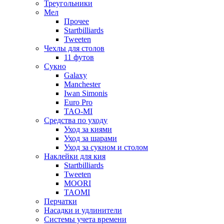
Треугольники
Мел
Прочее
Startbilliards
Tweeten
Чехлы для столов
11 футов
Сукно
Galaxy
Manchester
Iwan Simonis
Euro Pro
TAO-MI
Средства по уходу
Уход за киями
Уход за шарами
Уход за сукном и столом
Наклейки для кия
Startbilliards
Tweeten
MOORI
TAOMI
Перчатки
Насадки и удлинители
Системы учета времени