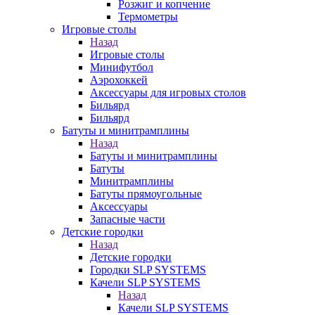
Розжиг и копчение
Термометры
Игровые столы
Назад
Игровые столы
Минифутбол
Аэрохоккей
Аксессуары для игровых столов
Бильяpд
Бильяpд
Батуты и минитрамплины
Назад
Батуты и минитрамплины
Батуты
Минитрамплины
Батуты прямоугольные
Аксессуары
Запасные части
Детские городки
Назад
Детские городки
Городки SLP SYSTEMS
Качели SLP SYSTEMS
Назад
Качели SLP SYSTEMS