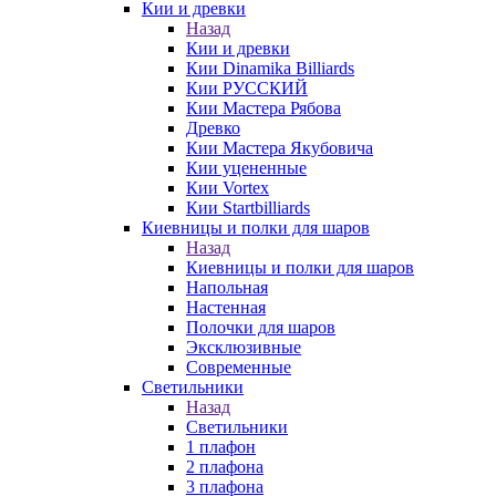
Кии и древки
Назад
Кии и древки
Кии Dinamika Billiards
Кии РУССКИЙ
Кии Мастера Рябова
Древко
Кии Мастера Якубовича
Кии уцененные
Кии Vortex
Кии Startbilliards
Киевницы и полки для шаров
Назад
Киевницы и полки для шаров
Напольная
Настенная
Полочки для шаров
Эксклюзивные
Современные
Светильники
Назад
Светильники
1 плафон
2 плафона
3 плафона