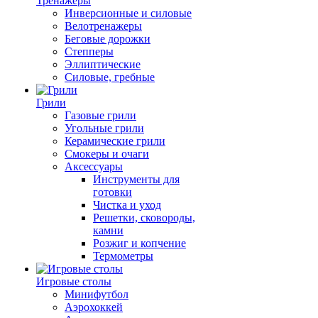
Тренажеры
Инверсионные и силовые
Велотренажеры
Беговые дорожки
Степперы
Эллиптические
Силовые, гребные
Грили
Газовые грили
Угольные грили
Керамические грили
Смокеры и очаги
Аксессуары
Инструменты для
готовки
Чистка и уход
Решетки, сковороды,
камни
Розжиг и копчение
Термометры
Игровые столы
Минифутбол
Аэрохоккей