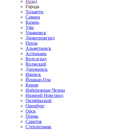
Назад
Города
Тольятти
Самара
Казань
Уфа
Ульяновск
Димитровград
Пенза
Альметьевск
Астрахань
Волгоград
Волжский
Дзержинск
Ижевск
Йошкар-Ола
Киров
Набережные Челны
Нижний Новгород
Октябрьский
Оренбург
Орск
Пермь
Саратов
Стерлитамак