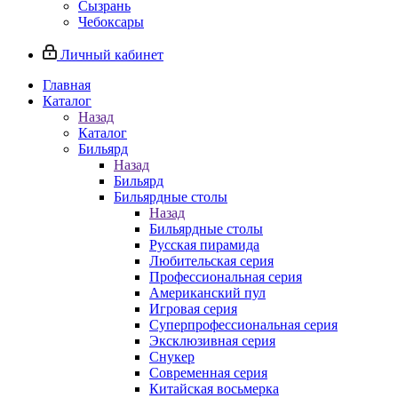
Сызрань
Чебоксары
Личный кабинет
Главная
Каталог
Назад
Каталог
Бильярд
Назад
Бильярд
Бильярдные столы
Назад
Бильярдные столы
Русская пирамида
Любительская серия
Профессиональная серия
Американский пул
Игровая серия
Суперпрофессиональная серия
Эксклюзивная серия
Снукер
Современная серия
Китайская восьмерка