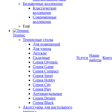
Бильярдные коллекции
Классические
коллекции
Современные
коллекции
Ещё
Теннис
Теннисные столы
Для помещений
Для улицы
Детские
Наши
Складные
Услуги
Конт
работы
Серия Olympic
Серия Game
Серия Compact
Серия Sport
Серия Hobby
Серия City
Серия Play
Антивандальные
Серия Design
Серия Black
Аксессуары для настольного
тенниса