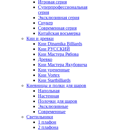
Игровая серия
Суперпрофессиональная
серия
Эксклюзивная серия
Снукер
Современная серия
Китайская восьмерка
Кии и древки
Кии Dinamika Billiards
Кии РУССКИЙ
Кии Мастера Рябова
Древко
Кии Мастера Якубовича
Кии уцененные
Кии Vortex
Кии Startbilliards
Киевницы и полки для шаров
Напольная
Настенная
Полочки для шаров
Эксклюзивные
Современные
Светильники
1 плафон
2 плафона