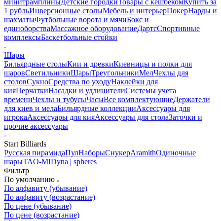
минитрамплины
Детские городки
Товары с кешбеком
Купить за
1 рубль
Инверсионные столы
Мебель и интерьер
Покер
Нарды и
шахматы
Футбольные ворота и мячи
Бокс и
единоборства
Массажное оборудование
Дартс
Спортивные
комплексы
Баскетбольные стойки
-
Шары
Бильярдные столы
Кии и древки
Киевницы и полки для
шаров
Светильники
Шары
Треугольники
Мел
Чехлы для
столов
Сукно
Средства по уходу
Наклейки для
кия
Перчатки
Насадки и удлинители
Системы учета
времени
Чехлы и тубусы
Часы
Все комплектующие
Держатели
для киев и мела
Бильярдные коллекции
Аксессуары для
игрока
Аксессуары для кия
Аксессуары для стола
Заточки и
прочие аксессуары
-
Start Billiards
Русская пирамида
Пул
Наборы
Снукер
Aramith
Одиночные
шары
TAO-MI
Dyna | spheres
Фильтр
По умолчанию
По алфавиту (убывание)
По алфавиту (возрастание)
По цене (убывание)
По цене (возрастание)