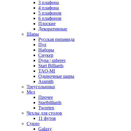
3 плафона
4 плафона
5 плафонов
6 плафонов
Плоские
Декоративные
Шары
Русская пирамида
Пул
Наборы
Снукер
Dyna | spheres
Start Billiards
TAO-MI
Одиночные шары
Aramith
Треугольники
Мел
Прочее
Startbilliards
Tweeten
Чехлы для столов
11 футов
Сукно
Galaxy