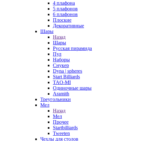
4 плафона
5 плафонов
6 плафонов
Плоские
Декоративные
Шары
Назад
Шары
Русская пирамида
Пул
Наборы
Снукер
Dyna | spheres
Start Billiards
TAO-MI
Одиночные шары
Aramith
Треугольники
Мел
Назад
Мел
Прочее
Startbilliards
Tweeten
Чехлы для столов