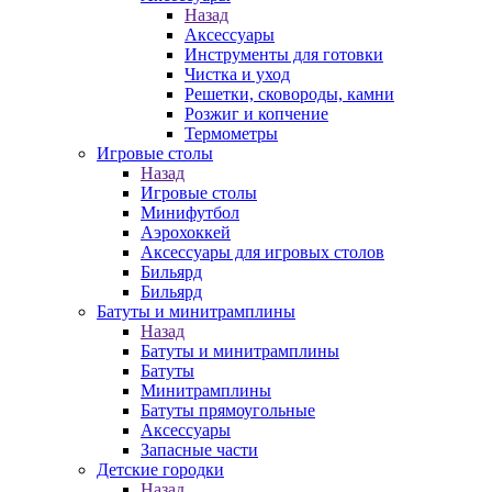
Назад
Аксессуары
Инструменты для готовки
Чистка и уход
Решетки, сковороды, камни
Розжиг и копчение
Термометры
Игровые столы
Назад
Игровые столы
Минифутбол
Аэрохоккей
Аксессуары для игровых столов
Бильяpд
Бильяpд
Батуты и минитрамплины
Назад
Батуты и минитрамплины
Батуты
Минитрамплины
Батуты прямоугольные
Аксессуары
Запасные части
Детские городки
Назад