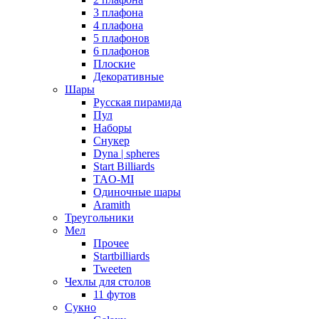
3 плафона
4 плафона
5 плафонов
6 плафонов
Плоские
Декоративные
Шары
Русская пирамида
Пул
Наборы
Снукер
Dyna | spheres
Start Billiards
TAO-MI
Одиночные шары
Aramith
Треугольники
Мел
Прочее
Startbilliards
Tweeten
Чехлы для столов
11 футов
Сукно