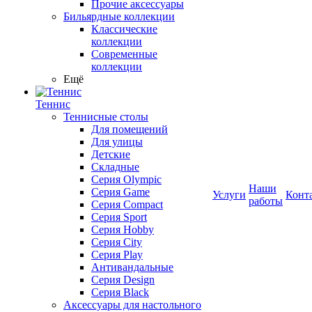
Прочие аксессуары
Бильярдные коллекции
Классические
коллекции
Современные
коллекции
Ещё
Теннис
Теннисные столы
Для помещений
Для улицы
Детские
Складные
Серия Olympic
Наши
Серия Game
Услуги
Конт
работы
Серия Compact
Серия Sport
Серия Hobby
Серия City
Серия Play
Антивандальные
Серия Design
Серия Black
Аксессуары для настольного