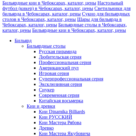
Бильярдные кии в Чебоксарах, каталог, цены
Настольный
футбол (кикер) в Чебоксарах, каталог, цены
Светильники для
бильярда в Чебоксарах, каталог, цены
Сукно для бильярдных
столов в Чебоксарах, каталог, цены
Шары для бильярда в
Чебоксарах, каталог, цены
Бильярдные столы в Чебоксарах,
каталог, цены
Бильярдные кии в Чебоксарах, каталог, цены
Бильярд
Бильярдные столы
Русская пирамида
Любительская серия
Профессиональная серия
Американский пул
Игровая серия
Суперпрофессиональная серия
Эксклюзивная серия
Снукер
Современная серия
Китайская восьмерка
Кии и древки
Кии Dinamika Billiards
Кии РУССКИЙ
Кии Мастера Рябова
Древко
Кии Мастера Якубовича