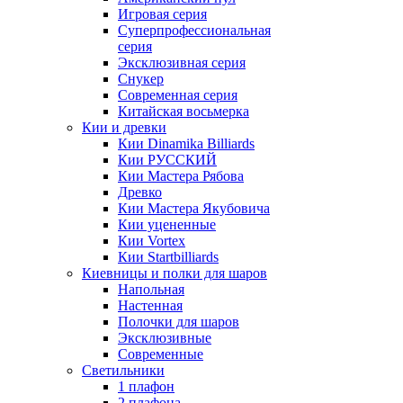
Игровая серия
Суперпрофессиональная
серия
Эксклюзивная серия
Снукер
Современная серия
Китайская восьмерка
Кии и древки
Кии Dinamika Billiards
Кии РУССКИЙ
Кии Мастера Рябова
Древко
Кии Мастера Якубовича
Кии уцененные
Кии Vortex
Кии Startbilliards
Киевницы и полки для шаров
Напольная
Настенная
Полочки для шаров
Эксклюзивные
Современные
Светильники
1 плафон
2 плафона