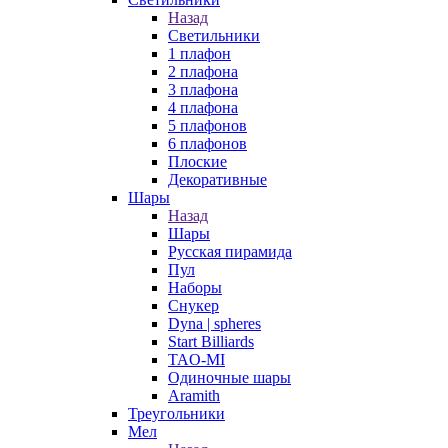
Назад
Светильники
1 плафон
2 плафона
3 плафона
4 плафона
5 плафонов
6 плафонов
Плоские
Декоративные
Шары
Назад
Шары
Русская пирамида
Пул
Наборы
Снукер
Dyna | spheres
Start Billiards
TAO-MI
Одиночные шары
Aramith
Треугольники
Мел