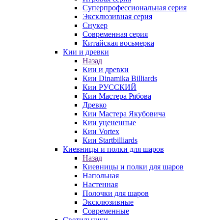
Суперпрофессиональная серия
Эксклюзивная серия
Снукер
Современная серия
Китайская восьмерка
Кии и древки
Назад
Кии и древки
Кии Dinamika Billiards
Кии РУССКИЙ
Кии Мастера Рябова
Древко
Кии Мастера Якубовича
Кии уцененные
Кии Vortex
Кии Startbilliards
Киевницы и полки для шаров
Назад
Киевницы и полки для шаров
Напольная
Настенная
Полочки для шаров
Эксклюзивные
Современные
Светильники