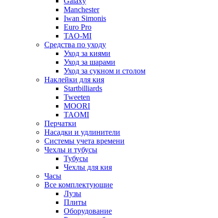
Galaxy
Manchester
Iwan Simonis
Euro Pro
TAO-MI
Средства по уходу
Уход за киями
Уход за шарами
Уход за сукном и столом
Наклейки для кия
Startbilliards
Tweeten
MOORI
TAOMI
Перчатки
Насадки и удлинители
Системы учета времени
Чехлы и тубусы
Тубусы
Чехлы для кия
Часы
Все комплектующие
Лузы
Плиты
Оборудование