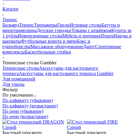
-
Каталог
-
Теннис
Бильярд
Теннис
Тренажеры
Грили
Игровые столы
Батуты и
минитрамплины
Детские городки
Товары с кешбеком
Купить за
1 рубль
Инверсионные столы
Мебель и интерьер
Покер
Нарды и
шахматы
Футбольные ворота и мячи
Бокс и
единоборства
Массажное оборудование
Дартс
Спортивные
комплексы
Баскетбольные стойки
-
Теннисные столы Gambler
Теннисные столы
Аксессуары для настольного
тенниса
Аксессуары для настольного тенниса Gambler
Для помещений
Для улицы
Фильтр
По умолчанию
По алфавиту (убывание)
По алфавиту (возрастание)
По цене (убывание)
По цене (возрастание)
Быстрый просмотр
Быстрый просмотр