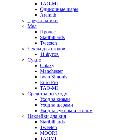
TAO-MI
Одиночные шары
Aramith
Треугольники
Мел
Прочее
Startbilliards
Tweeten
Чехлы для столов
11 футов
Сукно
Galaxy
Manchester
Iwan Simonis
Euro Pro
TAO-MI
Средства по уходу
Уход за киями
Уход за шарами
Уход за сукном и столом
Наклейки для кия
Startbilliards
Tweeten
MOORI
TAOMI