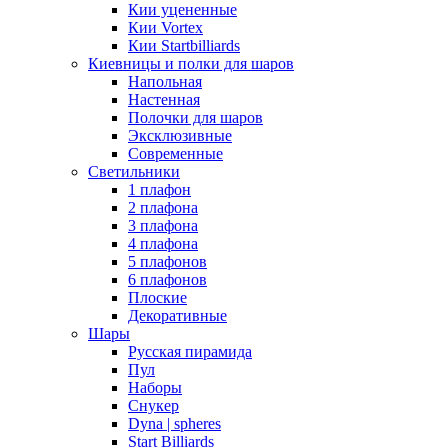
Кии уцененные
Кии Vortex
Кии Startbilliards
Киевницы и полки для шаров
Напольная
Настенная
Полочки для шаров
Эксклюзивные
Современные
Светильники
1 плафон
2 плафона
3 плафона
4 плафона
5 плафонов
6 плафонов
Плоские
Декоративные
Шары
Русская пирамида
Пул
Наборы
Снукер
Dyna | spheres
Start Billiards