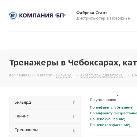
Фабрика Старт
Дистрибьютер в Поволжье
Тренажеры в Чебоксарах, кат
Компания БП
-
Каталог
-
Бильярд
-
Аксессуары для игрока
-
Тр
По умолчанию
Бильярд
По алфавиту (убывание)
По алфавиту (возрастание
Теннис
По цене (убывание)
По цене (возрастание)
Тренажеры