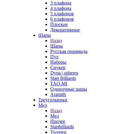
3 плафона
4 плафона
5 плафонов
6 плафонов
Плоские
Декоративные
Шары
Назад
Шары
Русская пирамида
Пул
Наборы
Снукер
Dyna | spheres
Start Billiards
TAO-MI
Одиночные шары
Aramith
Треугольники
Мел
Назад
Мел
Прочее
Startbilliards
Tweeten