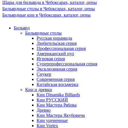
Шары для бильярда в Чебоксарах, каталог, цены
Бильярдные столы в Чебоксарах, каталог, цены
Бильярдные кии в Чебоксарах, каталог, цены
Бильярд
Бильярдные столы
Русская пирамида
Любительская серия
Профессиональная серия
Американский пул
Игровая серия
Суперпрофессиональная серия
Эксклюзивная серия
Снукер
Современная серия
Китайская восьмерка
Кии и древки
Кии Dinamika Billiards
Кии РУССКИЙ
Кии Мастера Рябова
Древко
Кии Мастера Якубовича
Кии уцененные
Кии Vortex