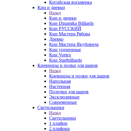
Китайская восьмерка
Кии и древки
Назад
Кии и древки
Кии Dinamika Billiards
Кии РУССКИЙ
Кии Мастера Рябова
Древко
Кии Мастера Якубовича
Кии уцененные
Кии Vortex
Кии Startbilliards
Киевницы и полки для шаров
Назад
Киевницы и полки для шаров
Напольная
Настенная
Полочки для шаров
Эксклюзивные
Современные
Светильники
Назад
Светильники
1 плафон
2 плафона