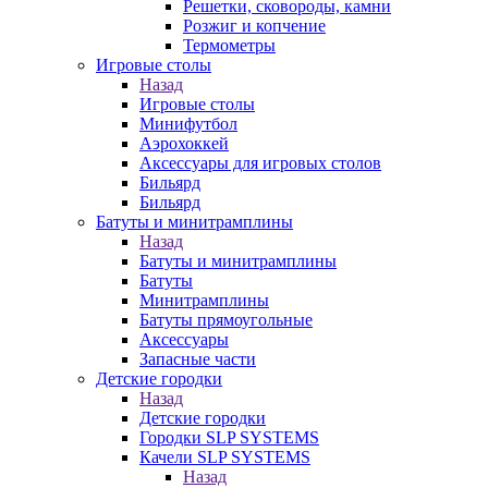
Решетки, сковороды, камни
Розжиг и копчение
Термометры
Игровые столы
Назад
Игровые столы
Минифутбол
Аэрохоккей
Аксессуары для игровых столов
Бильяpд
Бильяpд
Батуты и минитрамплины
Назад
Батуты и минитрамплины
Батуты
Минитрамплины
Батуты прямоугольные
Аксессуары
Запасные части
Детские городки
Назад
Детские городки
Городки SLP SYSTEMS
Качели SLP SYSTEMS
Назад