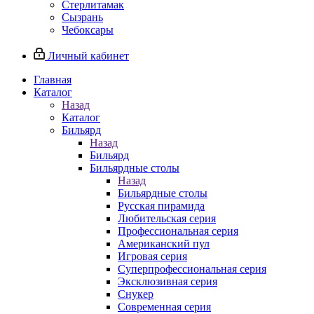
Стерлитамак
Сызрань
Чебоксары
Личный кабинет
Главная
Каталог
Назад
Каталог
Бильярд
Назад
Бильярд
Бильярдные столы
Назад
Бильярдные столы
Русская пирамида
Любительская серия
Профессиональная серия
Американский пул
Игровая серия
Суперпрофессиональная серия
Эксклюзивная серия
Снукер
Современная серия