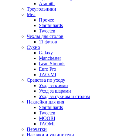
Aramith
Треугольники
Мел
Прочее
Startbilliards
Tweeten
Чехлы для столов
11 футов
Сукно
Galaxy
Manchester
Iwan Simonis
Euro Pro
TAO-MI
Средства по уходу
Уход за киями
Уход за шарами
Уход за сукном и столом
Наклейки для кия
Startbilliards
Tweeten
MOORI
TAOMI
Перчатки
Насадки и удлинители