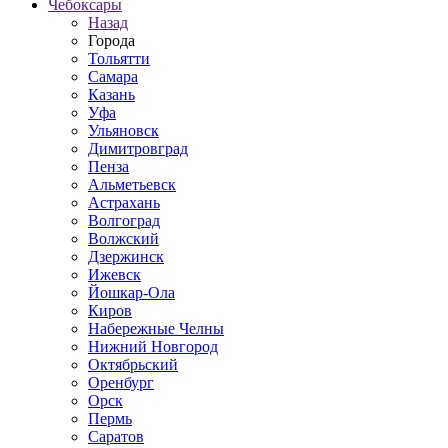
Чебоксары
Назад
Города
Тольятти
Самара
Казань
Уфа
Ульяновск
Димитровград
Пенза
Альметьевск
Астрахань
Волгоград
Волжский
Дзержинск
Ижевск
Йошкар-Ола
Киров
Набережные Челны
Нижний Новгород
Октябрьский
Оренбург
Орск
Пермь
Саратов