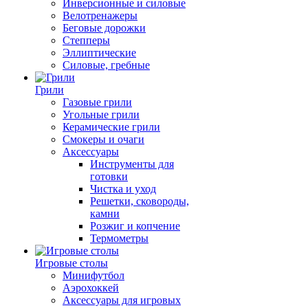
Инверсионные и силовые
Велотренажеры
Беговые дорожки
Степперы
Эллиптические
Силовые, гребные
Грили
Газовые грили
Угольные грили
Керамические грили
Смокеры и очаги
Аксессуары
Инструменты для
готовки
Чистка и уход
Решетки, сковороды,
камни
Розжиг и копчение
Термометры
Игровые столы
Минифутбол
Аэрохоккей
Аксессуары для игровых