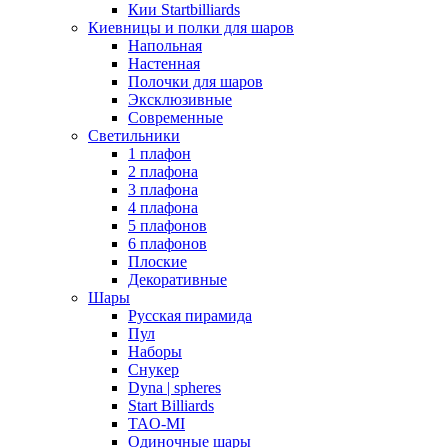
Кии Startbilliards
Киевницы и полки для шаров
Напольная
Настенная
Полочки для шаров
Эксклюзивные
Современные
Светильники
1 плафон
2 плафона
3 плафона
4 плафона
5 плафонов
6 плафонов
Плоские
Декоративные
Шары
Русская пирамида
Пул
Наборы
Снукер
Dyna | spheres
Start Billiards
TAO-MI
Одиночные шары