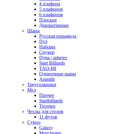
4 плафона
5 плафонов
6 плафонов
Плоские
Декоративные
Шары
Русская пирамида
Пул
Наборы
Снукер
Dyna | spheres
Start Billiards
TAO-MI
Одиночные шары
Aramith
Треугольники
Мел
Прочее
Startbilliards
Tweeten
Чехлы для столов
11 футов
Сукно
Galaxy
Manchester