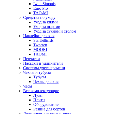
Iwan Simonis
Euro Pro
TAO-MI
Средства по уходу
Уход за киями
Уход за шарами
Уход за сукном и столом
Наклейки для кия
Startbilliards
Tweeten
MOORI
TAOMI
Перчатки
Насадки и удлинители
Системы учета времени
Чехлы и тубусы
Тубусы
Чехлы для кия
Часы
Все комплектующие
Лузы
Плиты
Оборудование
Резина для бортов
Держатели для киев и мела