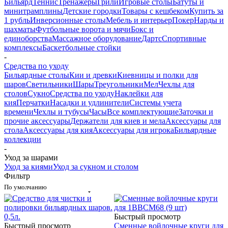
Бильярд
Теннис
Тренажеры
Грили
Игровые столы
Батуты и
минитрамплины
Детские городки
Товары с кешбеком
Купить за
1 рубль
Инверсионные столы
Мебель и интерьер
Покер
Нарды и
шахматы
Футбольные ворота и мячи
Бокс и
единоборства
Массажное оборудование
Дартс
Спортивные
комплексы
Баскетбольные стойки
-
Средства по уходу
Бильярдные столы
Кии и древки
Киевницы и полки для
шаров
Светильники
Шары
Треугольники
Мел
Чехлы для
столов
Сукно
Средства по уходу
Наклейки для
кия
Перчатки
Насадки и удлинители
Системы учета
времени
Чехлы и тубусы
Часы
Все комплектующие
Заточки и
прочие аксессуары
Держатели для киев и мела
Аксессуары для
стола
Аксессуары для кия
Аксессуары для игрока
Бильярдные
коллекции
-
Уход за шарами
Уход за киями
Уход за сукном и столом
Фильтр
По умолчанию
Быстрый просмотр
Быстрый просмотр
Сменные войлочные круги для