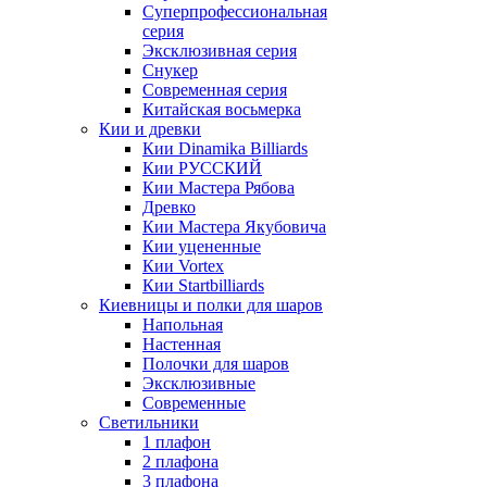
Суперпрофессиональная
серия
Эксклюзивная серия
Снукер
Современная серия
Китайская восьмерка
Кии и древки
Кии Dinamika Billiards
Кии РУССКИЙ
Кии Мастера Рябова
Древко
Кии Мастера Якубовича
Кии уцененные
Кии Vortex
Кии Startbilliards
Киевницы и полки для шаров
Напольная
Настенная
Полочки для шаров
Эксклюзивные
Современные
Светильники
1 плафон
2 плафона
3 плафона