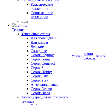
Бильярдные коллекции
Классические
коллекции
Современные
коллекции
Ещё
Теннис
Теннисные столы
Для помещений
Для улицы
Детские
Складные
Наши
Серия Olympic
Услуги
Конт
работы
Серия Game
Серия Compact
Серия Sport
Серия Hobby
Серия City
Серия Play
Антивандальные
Серия Design
Серия Black
Аксессуары для настольного
тенниса