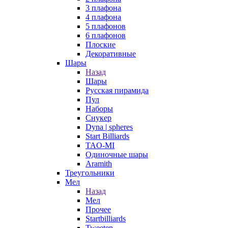
3 плафона
4 плафона
5 плафонов
6 плафонов
Плоские
Декоративные
Шары
Назад
Шары
Русская пирамида
Пул
Наборы
Снукер
Dyna | spheres
Start Billiards
TAO-MI
Одиночные шары
Aramith
Треугольники
Мел
Назад
Мел
Прочее
Startbilliards
Tweeten