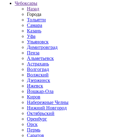
Чебоксары
Назад
Города
Тольятти
Самара
Казань
Уфа
Ульяновск
Димитровград
Пенза
Альметьевск
Астрахань
Волгоград
Волжский
Дзержинск
Ижевск
Йошкар-Ола
Киров
Набережные Челны
Нижний Новгород
Октябрьский
Оренбург
Орск
Пермь
Саратов