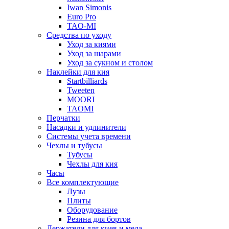
Iwan Simonis
Euro Pro
TAO-MI
Средства по уходу
Уход за киями
Уход за шарами
Уход за сукном и столом
Наклейки для кия
Startbilliards
Tweeten
MOORI
TAOMI
Перчатки
Насадки и удлинители
Системы учета времени
Чехлы и тубусы
Тубусы
Чехлы для кия
Часы
Все комплектующие
Лузы
Плиты
Оборудование
Резина для бортов
Держатели для киев и мела