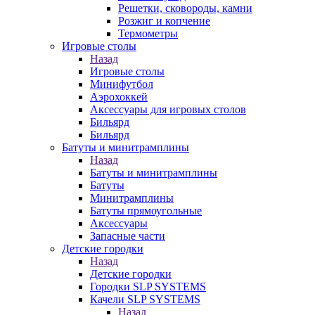
Решетки, сковороды, камни
Розжиг и копчение
Термометры
Игровые столы
Назад
Игровые столы
Минифутбол
Аэрохоккей
Аксессуары для игровых столов
Бильяpд
Бильяpд
Батуты и минитрамплины
Назад
Батуты и минитрамплины
Батуты
Минитрамплины
Батуты прямоугольные
Аксессуары
Запасные части
Детские городки
Назад
Детские городки
Городки SLP SYSTEMS
Качели SLP SYSTEMS
Назад