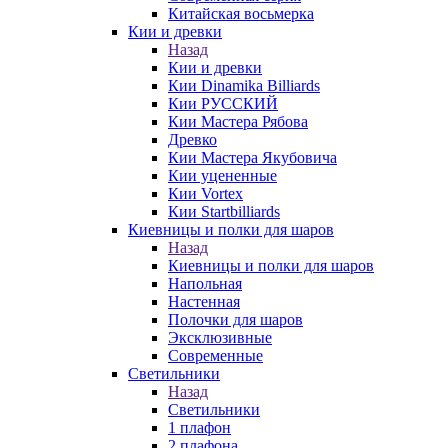
Китайская восьмерка
Кии и древки
Назад
Кии и древки
Кии Dinamika Billiards
Кии РУССКИЙ
Кии Мастера Рябова
Древко
Кии Мастера Якубовича
Кии уцененные
Кии Vortex
Кии Startbilliards
Киевницы и полки для шаров
Назад
Киевницы и полки для шаров
Напольная
Настенная
Полочки для шаров
Эксклюзивные
Современные
Светильники
Назад
Светильники
1 плафон
2 плафона