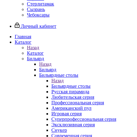
Стерлитамак
Сызрань
Чебоксары
Личный кабинет
Главная
Каталог
Назад
Каталог
Бильярд
Назад
Бильярд
Бильярдные столы
Назад
Бильярдные столы
Русская пирамида
Любительская серия
Профессиональная серия
Американский пул
Игровая серия
Суперпрофессиональная серия
Эксклюзивная серия
Снукер
Современная серия