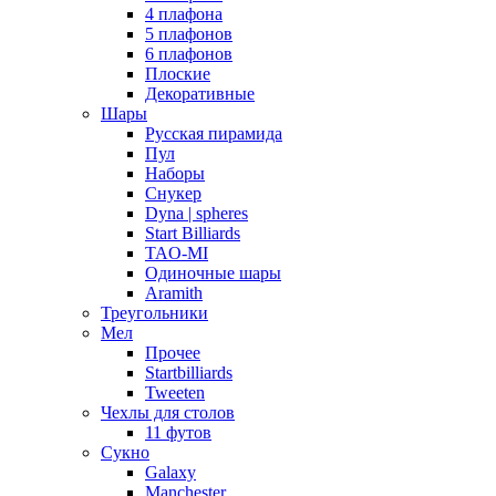
4 плафона
5 плафонов
6 плафонов
Плоские
Декоративные
Шары
Русская пирамида
Пул
Наборы
Снукер
Dyna | spheres
Start Billiards
TAO-MI
Одиночные шары
Aramith
Треугольники
Мел
Прочее
Startbilliards
Tweeten
Чехлы для столов
11 футов
Сукно
Galaxy
Manchester