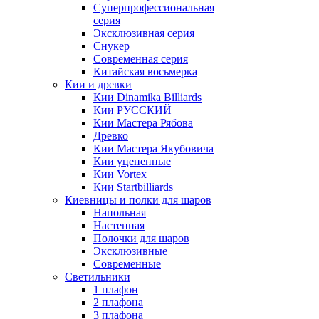
Суперпрофессиональная
серия
Эксклюзивная серия
Снукер
Современная серия
Китайская восьмерка
Кии и древки
Кии Dinamika Billiards
Кии РУССКИЙ
Кии Мастера Рябова
Древко
Кии Мастера Якубовича
Кии уцененные
Кии Vortex
Кии Startbilliards
Киевницы и полки для шаров
Напольная
Настенная
Полочки для шаров
Эксклюзивные
Современные
Светильники
1 плафон
2 плафона
3 плафона