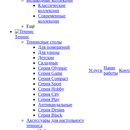
Бильярдные коллекции
Классические
коллекции
Современные
коллекции
Ещё
Теннис
Теннисные столы
Для помещений
Для улицы
Детские
Складные
Наши
Серия Olympic
Услуги
Конт
работы
Серия Game
Серия Compact
Серия Sport
Серия Hobby
Серия City
Серия Play
Антивандальные
Серия Design
Серия Black
Аксессуары для настольного
тенниса