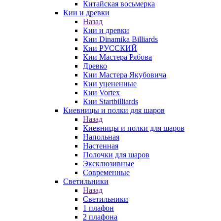
Китайская восьмерка
Кии и древки
Назад
Кии и древки
Кии Dinamika Billiards
Кии РУССКИЙ
Кии Мастера Рябова
Древко
Кии Мастера Якубовича
Кии уцененные
Кии Vortex
Кии Startbilliards
Киевницы и полки для шаров
Назад
Киевницы и полки для шаров
Напольная
Настенная
Полочки для шаров
Эксклюзивные
Современные
Светильники
Назад
Светильники
1 плафон
2 плафона