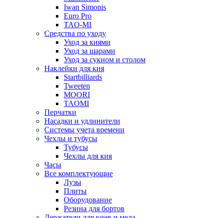
Iwan Simonis
Euro Pro
TAO-MI
Средства по уходу
Уход за киями
Уход за шарами
Уход за сукном и столом
Наклейки для кия
Startbilliards
Tweeten
MOORI
TAOMI
Перчатки
Насадки и удлинители
Системы учета времени
Чехлы и тубусы
Тубусы
Чехлы для кия
Часы
Все комплектующие
Лузы
Плиты
Оборудование
Резина для бортов
Держатели для киев и мела