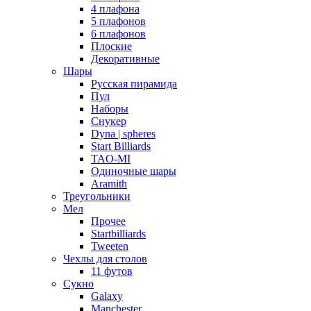
4 плафона
5 плафонов
6 плафонов
Плоские
Декоративные
Шары
Русская пирамида
Пул
Наборы
Снукер
Dyna | spheres
Start Billiards
TAO-MI
Одиночные шары
Aramith
Треугольники
Мел
Прочее
Startbilliards
Tweeten
Чехлы для столов
11 футов
Сукно
Galaxy
Manchester