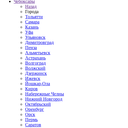
Чебоксары
Назад
Города
Тольятти
Самара
Казань
Уфа
Ульяновск
Димитровград
Пенза
Альметьевск
Астрахань
Волгоград
Волжский
Дзержинск
Ижевск
Йошкар-Ола
Киров
Набережные Челны
Нижний Новгород
Октябрьский
Оренбург
Орск
Пермь
Саратов