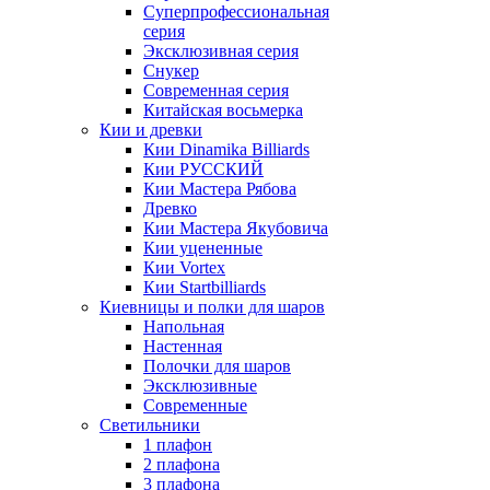
Суперпрофессиональная
серия
Эксклюзивная серия
Снукер
Современная серия
Китайская восьмерка
Кии и древки
Кии Dinamika Billiards
Кии РУССКИЙ
Кии Мастера Рябова
Древко
Кии Мастера Якубовича
Кии уцененные
Кии Vortex
Кии Startbilliards
Киевницы и полки для шаров
Напольная
Настенная
Полочки для шаров
Эксклюзивные
Современные
Светильники
1 плафон
2 плафона
3 плафона