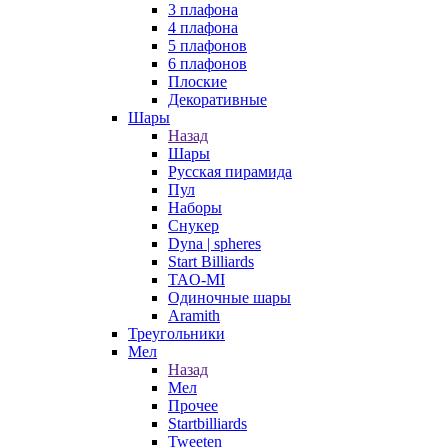
3 плафона
4 плафона
5 плафонов
6 плафонов
Плоские
Декоративные
Шары
Назад
Шары
Русская пирамида
Пул
Наборы
Снукер
Dyna | spheres
Start Billiards
TAO-MI
Одиночные шары
Aramith
Треугольники
Мел
Назад
Мел
Прочее
Startbilliards
Tweeten