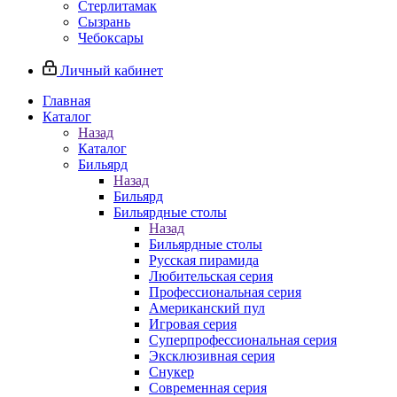
Стерлитамак
Сызрань
Чебоксары
Личный кабинет
Главная
Каталог
Назад
Каталог
Бильярд
Назад
Бильярд
Бильярдные столы
Назад
Бильярдные столы
Русская пирамида
Любительская серия
Профессиональная серия
Американский пул
Игровая серия
Суперпрофессиональная серия
Эксклюзивная серия
Снукер
Современная серия