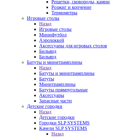
Решетки, сковороды, камни
Розжиг и копчение
Термометры
Игровые столы
Назад
Игровые столы
Минифутбол
Аэрохоккей
Аксессуары для игровых столов
Бильяpд
Бильяpд
Батуты и минитрамплины
Назад
Батуты и минитрамплины
Батуты
Минитрамплины
Батуты прямоугольные
Аксессуары
Запасные части
Детские городки
Назад
Детские городки
Городки SLP SYSTEMS
Качели SLP SYSTEMS
Назад