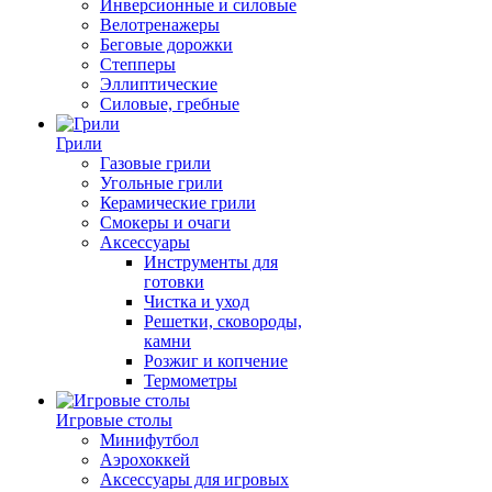
Инверсионные и силовые
Велотренажеры
Беговые дорожки
Степперы
Эллиптические
Силовые, гребные
Грили
Газовые грили
Угольные грили
Керамические грили
Смокеры и очаги
Аксессуары
Инструменты для
готовки
Чистка и уход
Решетки, сковороды,
камни
Розжиг и копчение
Термометры
Игровые столы
Минифутбол
Аэрохоккей
Аксессуары для игровых