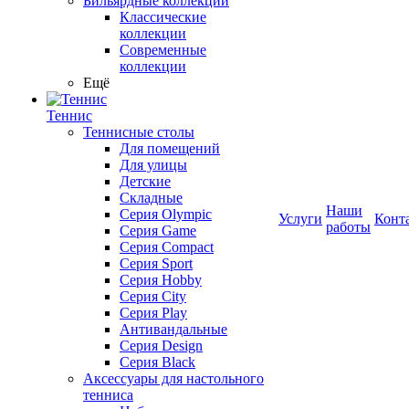
Бильярдные коллекции
Классические
коллекции
Современные
коллекции
Ещё
Теннис
Теннисные столы
Для помещений
Для улицы
Детские
Складные
Наши
Серия Olympic
Услуги
Конт
работы
Серия Game
Серия Compact
Серия Sport
Серия Hobby
Серия City
Серия Play
Антивандальные
Серия Design
Серия Black
Аксессуары для настольного
тенниса