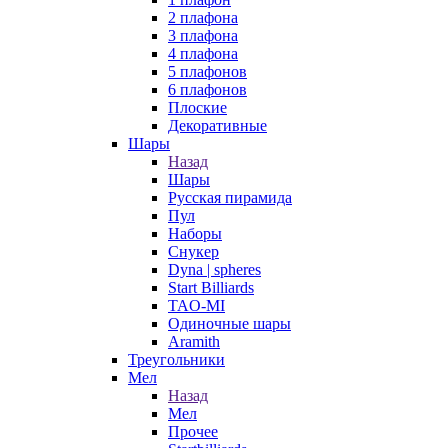
2 плафона
3 плафона
4 плафона
5 плафонов
6 плафонов
Плоские
Декоративные
Шары
Назад
Шары
Русская пирамида
Пул
Наборы
Снукер
Dyna | spheres
Start Billiards
TAO-MI
Одиночные шары
Aramith
Треугольники
Мел
Назад
Мел
Прочее