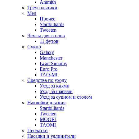
Aramith
Треугольники
Мел
Прочее
Startbilliards
Tweeten
Чехлы для столов
11 футов
Сукно
Galaxy
Manchester
Iwan Simonis
Euro Pro
TAO-MI
Средства по уходу
Уход за киями
Уход за шарами
Уход за сукном и столом
Наклейки для кия
Startbilliards
Tweeten
MOORI
TAOMI
Перчатки
Насадки и удлинители