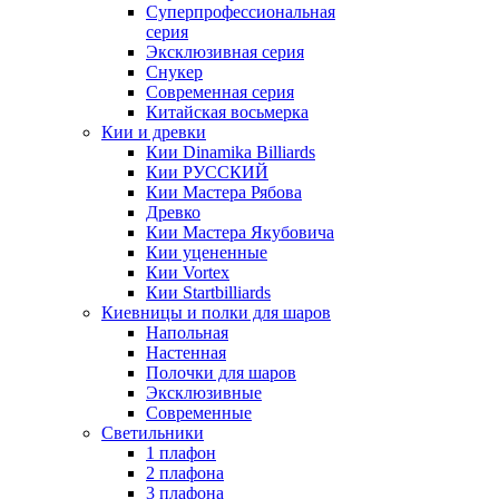
Суперпрофессиональная
серия
Эксклюзивная серия
Снукер
Современная серия
Китайская восьмерка
Кии и древки
Кии Dinamika Billiards
Кии РУССКИЙ
Кии Мастера Рябова
Древко
Кии Мастера Якубовича
Кии уцененные
Кии Vortex
Кии Startbilliards
Киевницы и полки для шаров
Напольная
Настенная
Полочки для шаров
Эксклюзивные
Современные
Светильники
1 плафон
2 плафона
3 плафона