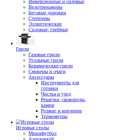
Инверсионные и силовые
Велотренажеры
Беговые дорожки
Степперы
Эллиптические
Силовые, гребные
Грили
Газовые грили
Угольные грили
Керамические грили
Смокеры и очаги
Аксессуары
Инструменты для
готовки
Чистка и уход
Решетки, сковороды,
камни
Розжиг и копчение
Термометры
Игровые столы
Минифутбол
Аэрохоккей