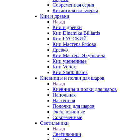
Современная серия
Китайская восьмерка
Кии и древки
Назад
Кии и древки
Кии Dinamika Billiards
Кии РУССКИЙ
Кии Мастера Рябова
Древко
Кии Мастера Якубовича
Кии уцененные
Кии Vortex
Кии Startbilliards
Киевницы и полки для шаров
Назад
Киевницы и полки для шаров
Напольная
Настенная
Полочки для шаров
Эксклюзивные
Современные
Светильники
Назад
Светильники
1 плафон