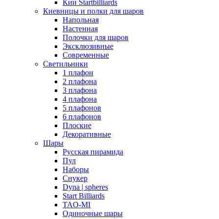
Кии Startbilliards
Киевницы и полки для шаров
Напольная
Настенная
Полочки для шаров
Эксклюзивные
Современные
Светильники
1 плафон
2 плафона
3 плафона
4 плафона
5 плафонов
6 плафонов
Плоские
Декоративные
Шары
Русская пирамида
Пул
Наборы
Снукер
Dyna | spheres
Start Billiards
TAO-MI
Одиночные шары