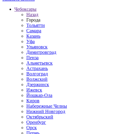
Чебоксары
Назад
Города
Тольятти
Самара
Казань
Уфа
Ульяновск
Димитровград
Пенза
Альметьевск
Астрахань
Волгоград
Волжский
Дзержинск
Ижевск
Йошкар-Ола
Киров
Набережные Челны
Нижний Новгород
Октябрьский
Оренбург
Орск
Пермь