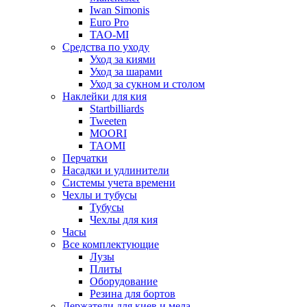
Iwan Simonis
Euro Pro
TAO-MI
Средства по уходу
Уход за киями
Уход за шарами
Уход за сукном и столом
Наклейки для кия
Startbilliards
Tweeten
MOORI
TAOMI
Перчатки
Насадки и удлинители
Системы учета времени
Чехлы и тубусы
Тубусы
Чехлы для кия
Часы
Все комплектующие
Лузы
Плиты
Оборудование
Резина для бортов
Держатели для киев и мела