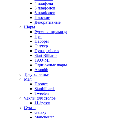
4 плафона
5 плафонов
6 плафонов
Плоские
Декоративные
Шары
Русская пирамида
Пул
Наборы
Снукер
Dyna | spheres
Start Billiards
TAO-MI
Одиночные шары
Aramith
Треугольники
Мел
Прочее
Startbilliards
Tweeten
Чехлы для столов
11 футов
Сукно
Galaxy
Manchester