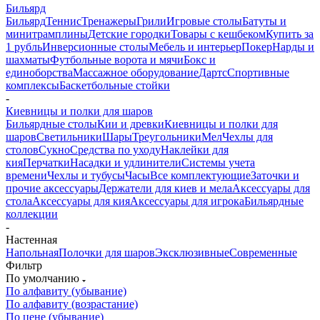
Бильярд
Бильярд
Теннис
Тренажеры
Грили
Игровые столы
Батуты и
минитрамплины
Детские городки
Товары с кешбеком
Купить за
1 рубль
Инверсионные столы
Мебель и интерьер
Покер
Нарды и
шахматы
Футбольные ворота и мячи
Бокс и
единоборства
Массажное оборудование
Дартс
Спортивные
комплексы
Баскетбольные стойки
-
Киевницы и полки для шаров
Бильярдные столы
Кии и древки
Киевницы и полки для
шаров
Светильники
Шары
Треугольники
Мел
Чехлы для
столов
Сукно
Средства по уходу
Наклейки для
кия
Перчатки
Насадки и удлинители
Системы учета
времени
Чехлы и тубусы
Часы
Все комплектующие
Заточки и
прочие аксессуары
Держатели для киев и мела
Аксессуары для
стола
Аксессуары для кия
Аксессуары для игрока
Бильярдные
коллекции
-
Настенная
Напольная
Полочки для шаров
Эксклюзивные
Современные
Фильтр
По умолчанию
По алфавиту (убывание)
По алфавиту (возрастание)
По цене (убывание)