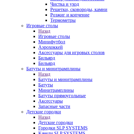
Чистка и уход
Решетки, сковороды, камни
Розжиг и копчение
Термометры
Игровые столы
Назад
Игровые столы
Минифутбол
Аэрохоккей
Аксессуары для игровых столов
Бильяpд
Бильяpд
Батуты и минитрамплины
Назад
Батуты и минитрамплины
Батуты
Минитрамплины
Батуты прямоугольные
Аксессуары
Запасные части
Детские городки
Назад
Детские городки
Городки SLP SYSTEMS
Качели SLP SYSTEMS