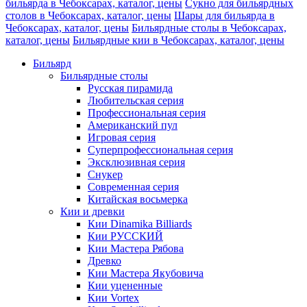
бильярда в Чебоксарах, каталог, цены
Сукно для бильярдных
столов в Чебоксарах, каталог, цены
Шары для бильярда в
Чебоксарах, каталог, цены
Бильярдные столы в Чебоксарах,
каталог, цены
Бильярдные кии в Чебоксарах, каталог, цены
Бильярд
Бильярдные столы
Русская пирамида
Любительская серия
Профессиональная серия
Американский пул
Игровая серия
Суперпрофессиональная серия
Эксклюзивная серия
Снукер
Современная серия
Китайская восьмерка
Кии и древки
Кии Dinamika Billiards
Кии РУССКИЙ
Кии Мастера Рябова
Древко
Кии Мастера Якубовича
Кии уцененные
Кии Vortex