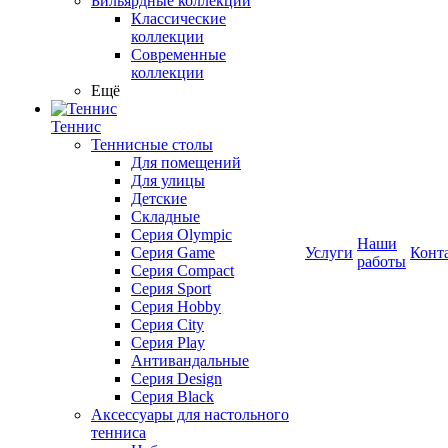
Бильярдные коллекции
Классические
коллекции
Современные
коллекции
Ещё
Теннис
Теннисные столы
Для помещений
Для улицы
Детские
Складные
Серия Olympic
Наши
Серия Game
Услуги
Конт
работы
Серия Compact
Серия Sport
Серия Hobby
Серия City
Серия Play
Антивандальные
Серия Design
Серия Black
Аксессуары для настольного
тенниса