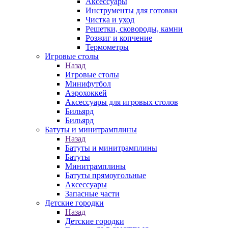
Аксессуары
Инструменты для готовки
Чистка и уход
Решетки, сковороды, камни
Розжиг и копчение
Термометры
Игровые столы
Назад
Игровые столы
Минифутбол
Аэрохоккей
Аксессуары для игровых столов
Бильяpд
Бильяpд
Батуты и минитрамплины
Назад
Батуты и минитрамплины
Батуты
Минитрамплины
Батуты прямоугольные
Аксессуары
Запасные части
Детские городки
Назад
Детские городки