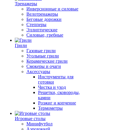
Тренажеры
Инверсионные и силовые
Велотренажеры
Беговые дорожки
Степперы
Эллиптические
Силовые, гребные
Грили
Газовые грили
Угольные грили
Керамические грили
Смокеры и очаги
Аксессуары
Инструменты для
готовки
Чистка и уход
Решетки, сковороды,
камни
Розжиг и копчение
Термометры
Игровые столы
Минифутбол
Аэрохоккей