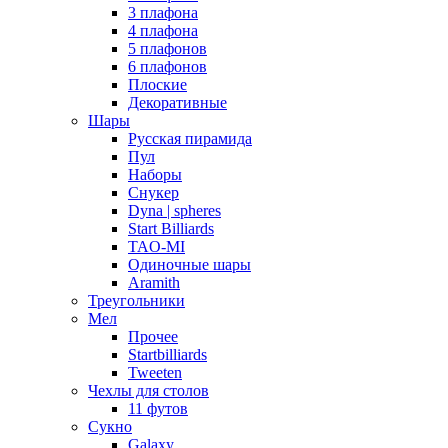
3 плафона
4 плафона
5 плафонов
6 плафонов
Плоские
Декоративные
Шары
Русская пирамида
Пул
Наборы
Снукер
Dyna | spheres
Start Billiards
TAO-MI
Одиночные шары
Aramith
Треугольники
Мел
Прочее
Startbilliards
Tweeten
Чехлы для столов
11 футов
Сукно
Galaxy