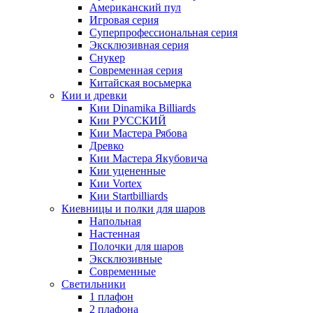
Американский пул
Игровая серия
Суперпрофессиональная серия
Эксклюзивная серия
Снукер
Современная серия
Китайская восьмерка
Кии и древки
Кии Dinamika Billiards
Кии РУССКИЙ
Кии Мастера Рябова
Древко
Кии Мастера Якубовича
Кии уцененные
Кии Vortex
Кии Startbilliards
Киевницы и полки для шаров
Напольная
Настенная
Полочки для шаров
Эксклюзивные
Современные
Светильники
1 плафон
2 плафона