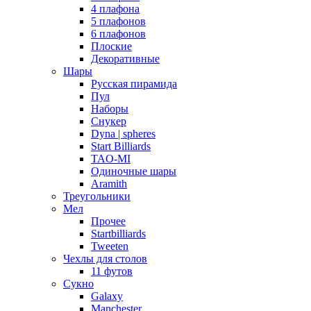
4 плафона
5 плафонов
6 плафонов
Плоские
Декоративные
Шары
Русская пирамида
Пул
Наборы
Снукер
Dyna | spheres
Start Billiards
TAO-MI
Одиночные шары
Aramith
Треугольники
Мел
Прочее
Startbilliards
Tweeten
Чехлы для столов
11 футов
Сукно
Galaxy
Manchester