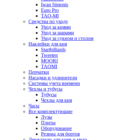
Iwan Simonis
Euro Pro
TAO-MI
Средства по уходу
Уход за киями
Уход за шарами
Уход за сукном и столом
Наклейки для кия
Startbilliards
Tweeten
MOORI
TAOMI
Перчатки
Насадки и удлинители
Системы учета времени
Чехлы и тубусы
Тубусы
Чехлы для кия
Часы
Все комплектующие
Лузы
Плиты
Оборудование
Резина для бортов
Держатели для киев и мела