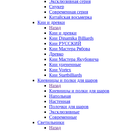
Эксклюзивная серия
Снукер
Современная серия
Китайская восьмерка
Кии и древки
Назад
Кии и древки
Кии Dinamika Billiards
Кии РУССКИЙ
Кии Мастера Рябова
Древко
Кии Мастера Якубовича
Кии уцененные
Кии Vortex
Кии Startbilliards
Киевницы и полки для шаров
Назад
Киевницы и полки для шаров
Напольная
Настенная
Полочки для шаров
Эксклюзивные
Современные
Светильники
Назад