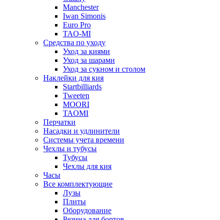
Manchester
Iwan Simonis
Euro Pro
TAO-MI
Средства по уходу
Уход за киями
Уход за шарами
Уход за сукном и столом
Наклейки для кия
Startbilliards
Tweeten
MOORI
TAOMI
Перчатки
Насадки и удлинители
Системы учета времени
Чехлы и тубусы
Тубусы
Чехлы для кия
Часы
Все комплектующие
Лузы
Плиты
Оборудование
Резина для бортов