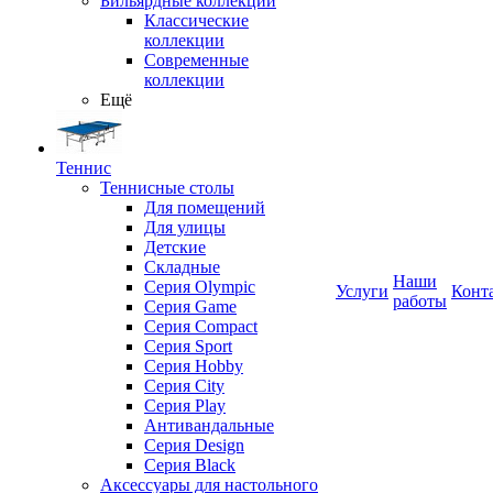
Бильярдные коллекции
Классические
коллекции
Современные
коллекции
Ещё
Теннис
Теннисные столы
Для помещений
Для улицы
Детские
Складные
Наши
Серия Olympic
Услуги
Конт
работы
Серия Game
Серия Compact
Серия Sport
Серия Hobby
Серия City
Серия Play
Антивандальные
Серия Design
Серия Black
Аксессуары для настольного