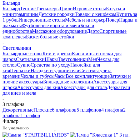
Бильярд
Бильярд
Теннис
Тренажеры
Грили
Игровые столы
Батуты и
минитрамплины
Детские городки
Товары с кешбеком
Купить за
1 рубль
Инверсионные столы
Мебель и интерьер
Покер
Нарды и
шахматы
Футбольные ворота и мячи
Бокс и
единоборства
Массажное оборудование
Дартс
Спортивные
комплексы
Баскетбольные стойки
-
Светильники
Бильярдные столы
Кии и древки
Киевницы и полки для
шаров
Светильники
Шары
Треугольники
Мел
Чехлы для
столов
Сукно
Средства по уходу
Наклейки для
кия
Перчатки
Насадки и удлинители
Системы учета
времени
Чехлы и тубусы
Часы
Все комплектующие
Заточки и
прочие аксессуары
Бильярдные коллекции
Аксессуары для
игрока
Аксессуары для кия
Аксессуары для стола
Держатели
для киев и мела
-
3 плафона
Декоративные
Плоские
6 плафонов
5 плафонов
4 плафона
2
плафона
1 плафон
Фильтр
По умолчанию