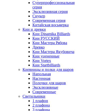
Суперпрофессиональная
серия
Эксклюзивная серия
Снукер
Современная серия
Китайская восьмерка
Кии и древки
Кии Dinamika Billiards
Кии РУССКИЙ
Кии Мастера Рябова
Древко
Кии Мастера Якубовича
Кии уцененные
Кии Vortex
Кии Startbilliards
Киевницы и полки для шаров
Напольная
Настенная
Полочки для шаров
Эксклюзивные
Современные
Светильники
1 плафон
2 плафона
3 плафона