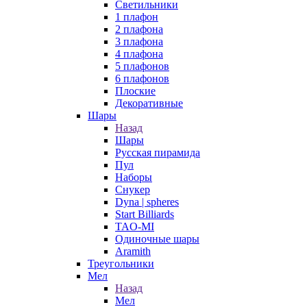
Светильники
1 плафон
2 плафона
3 плафона
4 плафона
5 плафонов
6 плафонов
Плоские
Декоративные
Шары
Назад
Шары
Русская пирамида
Пул
Наборы
Снукер
Dyna | spheres
Start Billiards
TAO-MI
Одиночные шары
Aramith
Треугольники
Мел
Назад
Мел