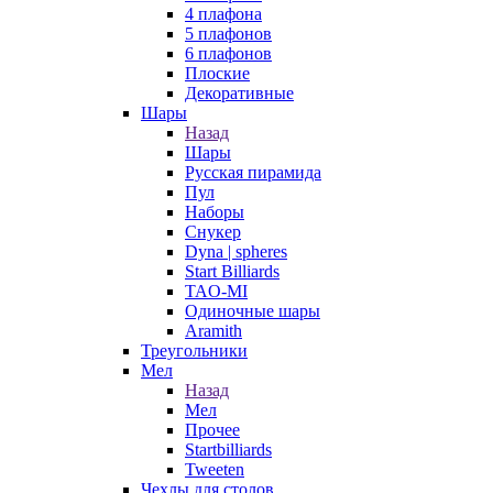
4 плафона
5 плафонов
6 плафонов
Плоские
Декоративные
Шары
Назад
Шары
Русская пирамида
Пул
Наборы
Снукер
Dyna | spheres
Start Billiards
TAO-MI
Одиночные шары
Aramith
Треугольники
Мел
Назад
Мел
Прочее
Startbilliards
Tweeten
Чехлы для столов