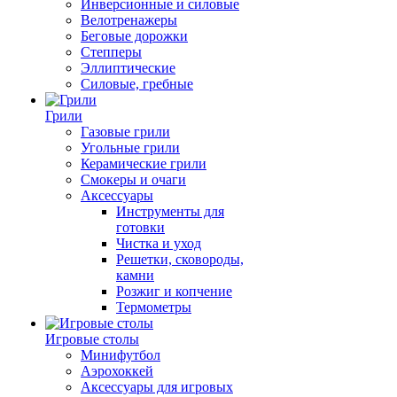
Инверсионные и силовые
Велотренажеры
Беговые дорожки
Степперы
Эллиптические
Силовые, гребные
Грили
Газовые грили
Угольные грили
Керамические грили
Смокеры и очаги
Аксессуары
Инструменты для
готовки
Чистка и уход
Решетки, сковороды,
камни
Розжиг и копчение
Термометры
Игровые столы
Минифутбол
Аэрохоккей
Аксессуары для игровых