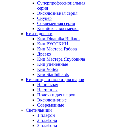
Суперпрофессиональная
серия
Эксклюзивная серия
Снукер
Современная серия
Китайская восьмерка
Кии и древки
Кии Dinamika Billiards
Кии РУССКИЙ
Кии Мастера Рябова
Древко
Кии Мастера Якубовича
Кии уцененные
Кии Vortex
Кии Startbilliards
Киевницы и полки для шаров
Напольная
Настенная
Полочки для шаров
Эксклюзивные
Современные
Светильники
1 плафон
2 плафона
3 плафона