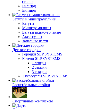
столов
Бильяpд
Бильяpд
Батуты и минитрамплины
Батуты
Минитрамплины
Батуты прямоугольные
Аксессуары
Запасные части
Детские городки
Городки SLP SYSTEMS
Качели SLP SYSTEMS
1 секция
2 секции
3 секции
Аксессуары SLP SYSTEMS
Баскетбольные стойки
Спортивные комплексы