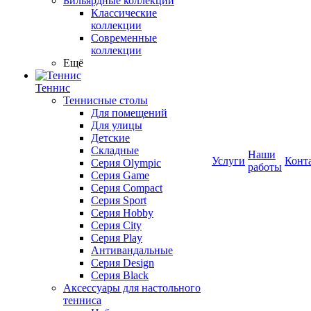
Бильярдные коллекции
Классические
коллекции
Современные
коллекции
Ещё
Теннис
Теннисные столы
Для помещений
Для улицы
Детские
Складные
Наши
Услуги
Конт
Серия Olympic
работы
Серия Game
Серия Compact
Серия Sport
Серия Hobby
Серия City
Серия Play
Антивандальные
Серия Design
Серия Black
Аксессуары для настольного
тенниса