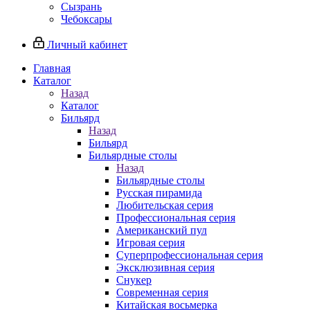
Сызрань
Чебоксары
Личный кабинет
Главная
Каталог
Назад
Каталог
Бильярд
Назад
Бильярд
Бильярдные столы
Назад
Бильярдные столы
Русская пирамида
Любительская серия
Профессиональная серия
Американский пул
Игровая серия
Суперпрофессиональная серия
Эксклюзивная серия
Снукер
Современная серия
Китайская восьмерка