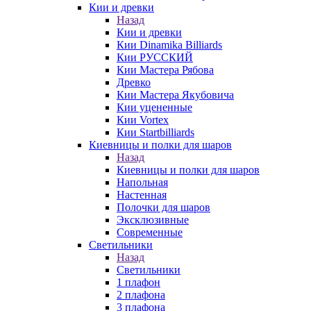
Кии и древки
Назад
Кии и древки
Кии Dinamika Billiards
Кии РУССКИЙ
Кии Мастера Рябова
Древко
Кии Мастера Якубовича
Кии уцененные
Кии Vortex
Кии Startbilliards
Киевницы и полки для шаров
Назад
Киевницы и полки для шаров
Напольная
Настенная
Полочки для шаров
Эксклюзивные
Современные
Светильники
Назад
Светильники
1 плафон
2 плафона
3 плафона