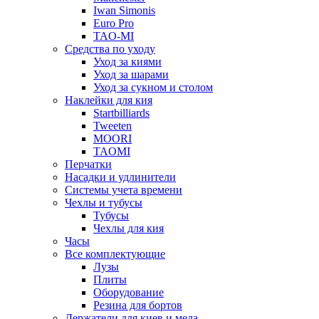
Iwan Simonis
Euro Pro
TAO-MI
Средства по уходу
Уход за киями
Уход за шарами
Уход за сукном и столом
Наклейки для кия
Startbilliards
Tweeten
MOORI
TAOMI
Перчатки
Насадки и удлинители
Системы учета времени
Чехлы и тубусы
Тубусы
Чехлы для кия
Часы
Все комплектующие
Лузы
Плиты
Оборудование
Резина для бортов
Держатели для киев и мела