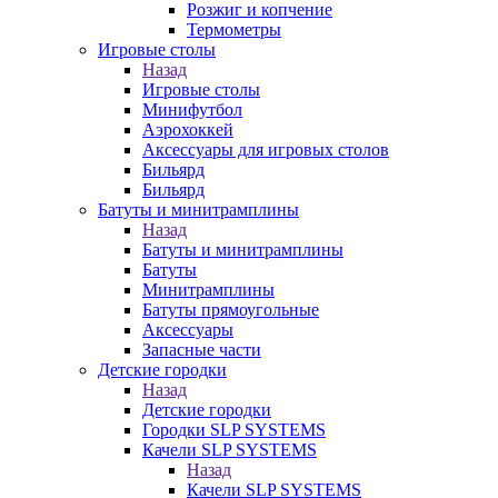
Розжиг и копчение
Термометры
Игровые столы
Назад
Игровые столы
Минифутбол
Аэрохоккей
Аксессуары для игровых столов
Бильяpд
Бильяpд
Батуты и минитрамплины
Назад
Батуты и минитрамплины
Батуты
Минитрамплины
Батуты прямоугольные
Аксессуары
Запасные части
Детские городки
Назад
Детские городки
Городки SLP SYSTEMS
Качели SLP SYSTEMS
Назад
Качели SLP SYSTEMS