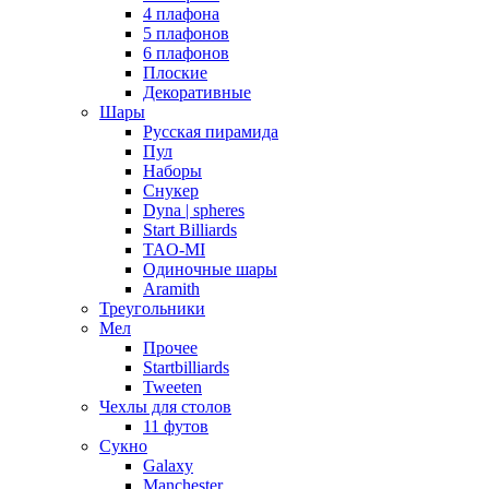
4 плафона
5 плафонов
6 плафонов
Плоские
Декоративные
Шары
Русская пирамида
Пул
Наборы
Снукер
Dyna | spheres
Start Billiards
TAO-MI
Одиночные шары
Aramith
Треугольники
Мел
Прочее
Startbilliards
Tweeten
Чехлы для столов
11 футов
Сукно
Galaxy
Manchester