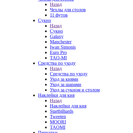
Назад
Чехлы для столов
11 футов
Сукно
Назад
Сукно
Galaxy
Manchester
Iwan Simonis
Euro Pro
TAO-MI
Средства по уходу
Назад
Средства по уходу
Уход за киями
Уход за шарами
Уход за сукном и столом
Наклейки для кия
Назад
Наклейки для кия
Startbilliards
Tweeten
MOORI
TAOMI
Перчатки