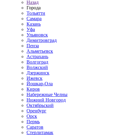
Назад
Города
Тольятти
Самара
Казань
Уфа
Ульяновск
Димитровград
Пенза
Альметьевск
Астрахань
Волгоград
Волжский
Дзержинск
Ижевск
Йошкар-Ола
Киров
Набережные Челны
Нижний Новгород
Октябрьский
Оренбург
Орск
Пермь
Саратов
Стерлитамак