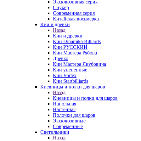
Эксклюзивная серия
Снукер
Современная серия
Китайская восьмерка
Кии и древки
Назад
Кии и древки
Кии Dinamika Billiards
Кии РУССКИЙ
Кии Мастера Рябова
Древко
Кии Мастера Якубовича
Кии уцененные
Кии Vortex
Кии Startbilliards
Киевницы и полки для шаров
Назад
Киевницы и полки для шаров
Напольная
Настенная
Полочки для шаров
Эксклюзивные
Современные
Светильники
Назад