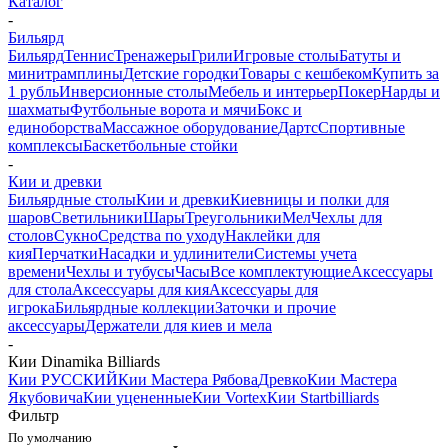
Каталог
-
Бильярд
Бильярд
Теннис
Тренажеры
Грили
Игровые столы
Батуты и
минитрамплины
Детские городки
Товары с кешбеком
Купить за
1 рубль
Инверсионные столы
Мебель и интерьер
Покер
Нарды и
шахматы
Футбольные ворота и мячи
Бокс и
единоборства
Массажное оборудование
Дартс
Спортивные
комплексы
Баскетбольные стойки
-
Кии и древки
Бильярдные столы
Кии и древки
Киевницы и полки для
шаров
Светильники
Шары
Треугольники
Мел
Чехлы для
столов
Сукно
Средства по уходу
Наклейки для
кия
Перчатки
Насадки и удлинители
Системы учета
времени
Чехлы и тубусы
Часы
Все комплектующие
Аксессуары
для стола
Аксессуары для кия
Аксессуары для
игрока
Бильярдные коллекции
Заточки и прочие
аксессуары
Держатели для киев и мела
-
Кии Dinamika Billiards
Кии РУССКИЙ
Кии Мастера Рябова
Древко
Кии Мастера
Якубовича
Кии уцененные
Кии Vortex
Кии Startbilliards
Фильтр
По умолчанию