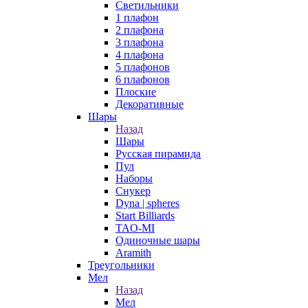
Светильники
1 плафон
2 плафона
3 плафона
4 плафона
5 плафонов
6 плафонов
Плоские
Декоративные
Шары
Назад
Шары
Русская пирамида
Пул
Наборы
Снукер
Dyna | spheres
Start Billiards
TAO-MI
Одиночные шары
Aramith
Треугольники
Мел
Назад
Мел