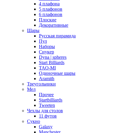
4 плафона
5 плафонов
6 плафонов
Плоские
Декоративные
Шары
Русская пирамида
Пул
Наборы
Снукер
Dyna | spheres
Start Billiards
TAO-MI
Одиночные шары
Aramith
Треугольники
Мел
Прочее
Startbilliards
Tweeten
Чехлы для столов
11 футов
Сукно
Galaxy
Manchester