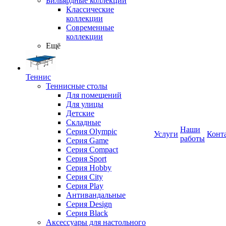
Бильярдные коллекции
Классические
коллекции
Современные
коллекции
Ещё
Теннис
Теннисные столы
Для помещений
Для улицы
Детские
Складные
Наши
Серия Olympic
Услуги
Конт
работы
Серия Game
Серия Compact
Серия Sport
Серия Hobby
Серия City
Серия Play
Антивандальные
Серия Design
Серия Black
Аксессуары для настольного