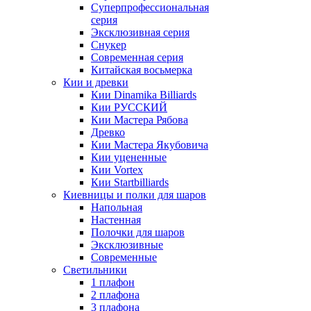
Суперпрофессиональная
серия
Эксклюзивная серия
Снукер
Современная серия
Китайская восьмерка
Кии и древки
Кии Dinamika Billiards
Кии РУССКИЙ
Кии Мастера Рябова
Древко
Кии Мастера Якубовича
Кии уцененные
Кии Vortex
Кии Startbilliards
Киевницы и полки для шаров
Напольная
Настенная
Полочки для шаров
Эксклюзивные
Современные
Светильники
1 плафон
2 плафона
3 плафона