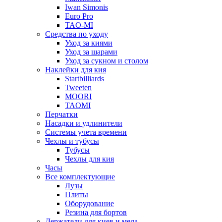
Iwan Simonis
Euro Pro
TAO-MI
Средства по уходу
Уход за киями
Уход за шарами
Уход за сукном и столом
Наклейки для кия
Startbilliards
Tweeten
MOORI
TAOMI
Перчатки
Насадки и удлинители
Системы учета времени
Чехлы и тубусы
Тубусы
Чехлы для кия
Часы
Все комплектующие
Лузы
Плиты
Оборудование
Резина для бортов
Держатели для киев и мела