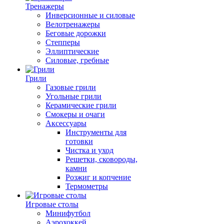
Тренажеры
Инверсионные и силовые
Велотренажеры
Беговые дорожки
Степперы
Эллиптические
Силовые, гребные
Грили
Газовые грили
Угольные грили
Керамические грили
Смокеры и очаги
Аксессуары
Инструменты для
готовки
Чистка и уход
Решетки, сковороды,
камни
Розжиг и копчение
Термометры
Игровые столы
Минифутбол
Аэрохоккей