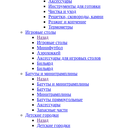
Аксессуары
Инструменты для готовки
Чистка и уход
Решетки, сковороды, камни
Розжиг и копчение
Термометры
Игровые столы
Назад
Игровые столы
Минифутбол
Аэрохоккей
Аксессуары для игровых столов
Бильяpд
Бильяpд
Батуты и минитрамплины
Назад
Батуты и минитрамплины
Батуты
Минитрамплины
Батуты прямоугольные
Аксессуары
Запасные части
Детские городки
Назад
Детские городки