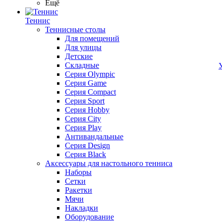
Ещё
Теннис
Теннисные столы
Для помещений
Для улицы
Детские
Складные
Серия Olympic
Серия Game
Серия Compact
Серия Sport
Серия Hobby
Серия City
Серия Play
Антивандальные
Серия Design
Серия Black
Аксессуары для настольного тенниса
Наборы
Сетки
Ракетки
Мячи
Накладки
Оборудование