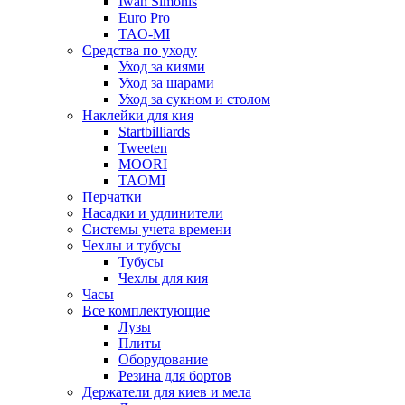
Iwan Simonis
Euro Pro
TAO-MI
Средства по уходу
Уход за киями
Уход за шарами
Уход за сукном и столом
Наклейки для кия
Startbilliards
Tweeten
MOORI
TAOMI
Перчатки
Насадки и удлинители
Системы учета времени
Чехлы и тубусы
Тубусы
Чехлы для кия
Часы
Все комплектующие
Лузы
Плиты
Оборудование
Резина для бортов
Держатели для киев и мела