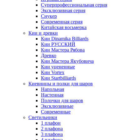
Суперпрофессиональная серия
Эксклюзивная серия
Снукер
Современная серия
Китайская восьмерка
Кии и древки
Кии Dinamika Billiards
Кии РУССКИЙ
Кии Мастера Рябова
Древко
Кии Мастера Якубовича
Кии уцененные
Кии Vortex
Кии Startbilliards
Киевницы и полки для шаров
Напольная
Настенная
Полочки для шаров
Эксклюзивные
Современные
Светильники
1 плафон
2 плафона
3 плафона
4 плафона