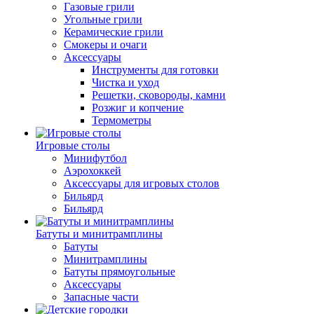
Газовые грили
Угольные грили
Керамические грили
Смокеры и очаги
Аксессуары
Инструменты для готовки
Чистка и уход
Решетки, сковороды, камни
Розжиг и копчение
Термометры
Игровые столы
Минифутбол
Аэрохоккей
Аксессуары для игровых столов
Бильяpд
Бильяpд
Батуты и минитрамплины
Батуты
Минитрамплины
Батуты прямоугольные
Аксессуары
Запасные части