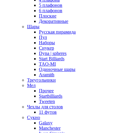
5 плафонов
6 плафонов
Плоские
Декоративные
Шары
Русская пирамида
Пул
Наборы
Снукер
Dyna | spheres
Start Billiards
TAO-MI
Одиночные шары
Aramith
Треугольники
Мел
Прочее
Startbilliards
Tweeten
Чехлы для столов
11 футов
Сукно
Galaxy
Manchester