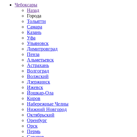
Чебоксары
Назад
Города
Тольятти
Самара
Казань
Уфа
Ульяновск
Димитровград
Пенза
Альметьевск
Астрахань
Волгоград
Волжский
Дзержинск
Ижевск
Йошкар-Ола
Киров
Набережные Челны
Нижний Новгород
Октябрьский
Оренбург
Орск
Пермь
Саратов