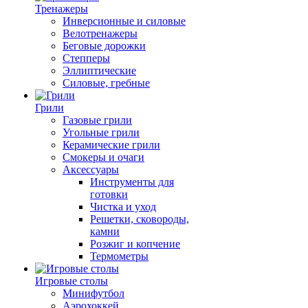
Тренажеры
Инверсионные и силовые
Велотренажеры
Беговые дорожки
Степперы
Эллиптические
Силовые, гребные
Грили
Газовые грили
Угольные грили
Керамические грили
Смокеры и очаги
Аксессуары
Инструменты для
готовки
Чистка и уход
Решетки, сковороды,
камни
Розжиг и копчение
Термометры
Игровые столы
Минифутбол
Аэрохоккей