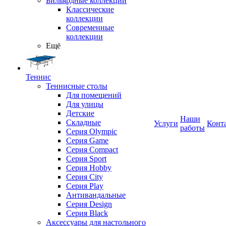
Бильярдные коллекции
Классические
коллекции
Современные
коллекции
Ещё
Теннис
Теннисные столы
Для помещений
Для улицы
Детские
Наши
Складные
Услуги
Конт
работы
Серия Olympic
Серия Game
Серия Compact
Серия Sport
Серия Hobby
Серия City
Серия Play
Антивандальные
Серия Design
Серия Black
Аксессуары для настольного