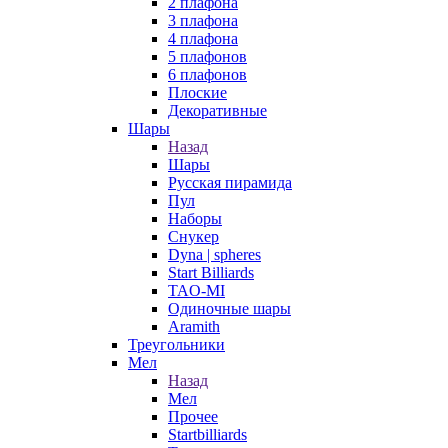
2 плафона
3 плафона
4 плафона
5 плафонов
6 плафонов
Плоские
Декоративные
Шары
Назад
Шары
Русская пирамида
Пул
Наборы
Снукер
Dyna | spheres
Start Billiards
TAO-MI
Одиночные шары
Aramith
Треугольники
Мел
Назад
Мел
Прочее
Startbilliards