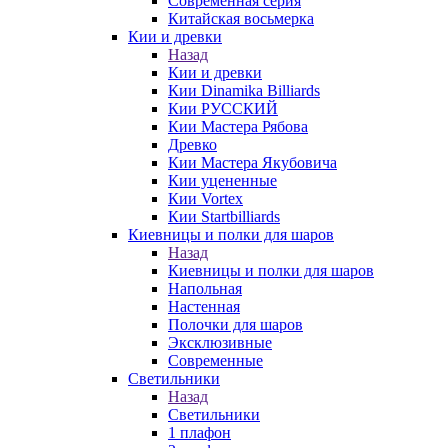
Современная серия
Китайская восьмерка
Кии и древки
Назад
Кии и древки
Кии Dinamika Billiards
Кии РУССКИЙ
Кии Мастера Рябова
Древко
Кии Мастера Якубовича
Кии уцененные
Кии Vortex
Кии Startbilliards
Киевницы и полки для шаров
Назад
Киевницы и полки для шаров
Напольная
Настенная
Полочки для шаров
Эксклюзивные
Современные
Светильники
Назад
Светильники
1 плафон