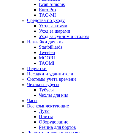
Iwan Simonis
Euro Pro
TAO-MI
Средства по уходу
Уход за киями
Уход за шарами
Уход за сукном и столом
Наклейки для кия
Startbilliards
Tweeten
MOORI
TAOMI
Перчатки
Насадки и удлинители
Системы учета времени
Чехлы и тубусы
Тубусы
Чехлы для кия
Часы
Все комплектующие
Лузы
Плиты
Оборудование
Резина для бортов
Держатели для киев и мела