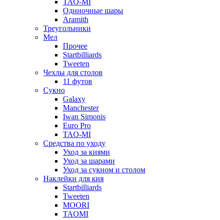
TAO-MI
Одиночные шары
Aramith
Треугольники
Мел
Прочее
Startbilliards
Tweeten
Чехлы для столов
11 футов
Сукно
Galaxy
Manchester
Iwan Simonis
Euro Pro
TAO-MI
Средства по уходу
Уход за киями
Уход за шарами
Уход за сукном и столом
Наклейки для кия
Startbilliards
Tweeten
MOORI
TAOMI