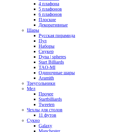
4 плафона
5 плафонов
6 плафонов
Плоские
Декоративные
Шары
Русская пирамида
Пул
Наборы
Снукер
Dyna | spheres
Start Billiards
TAO-MI
Одиночные шары
Aramith
Треугольники
Мел
Прочее
Startbilliards
Tweeten
Чехлы для столов
11 футов
Сукно
Galaxy
Manchester