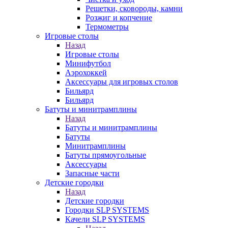
Решетки, сковороды, камни
Розжиг и копчение
Термометры
Игровые столы
Назад
Игровые столы
Минифутбол
Аэрохоккей
Аксессуары для игровых столов
Бильяpд
Бильяpд
Батуты и минитрамплины
Назад
Батуты и минитрамплины
Батуты
Минитрамплины
Батуты прямоугольные
Аксессуары
Запасные части
Детские городки
Назад
Детские городки
Городки SLP SYSTEMS
Качели SLP SYSTEMS