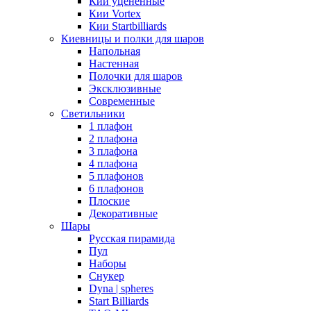
Кии уцененные
Кии Vortex
Кии Startbilliards
Киевницы и полки для шаров
Напольная
Настенная
Полочки для шаров
Эксклюзивные
Современные
Светильники
1 плафон
2 плафона
3 плафона
4 плафона
5 плафонов
6 плафонов
Плоские
Декоративные
Шары
Русская пирамида
Пул
Наборы
Снукер
Dyna | spheres
Start Billiards