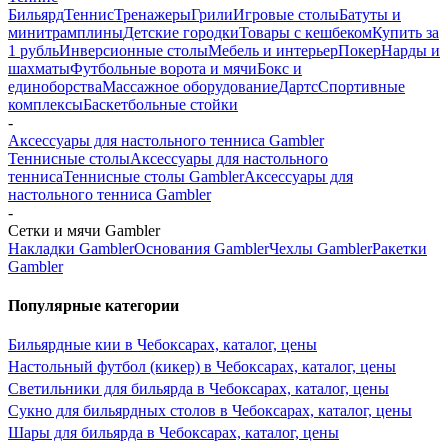
Бильярд
Теннис
Тренажеры
Грили
Игровые столы
Батуты и
минитрамплины
Детские городки
Товары с кешбеком
Купить за
1 рубль
Инверсионные столы
Мебель и интерьер
Покер
Нарды и
шахматы
Футбольные ворота и мячи
Бокс и
единоборства
Массажное оборудование
Дартс
Спортивные
комплексы
Баскетбольные стойки
-
Аксессуары для настольного тенниса Gambler
Теннисные столы
Аксессуары для настольного
тенниса
Теннисные столы Gambler
Аксессуары для
настольного тенниса Gambler
-
Сетки и мячи Gambler
Накладки Gambler
Основания Gambler
Чехлы Gambler
Ракетки
Gambler
Популярные категории
Бильярдные кии в Чебоксарах, каталог, цены
Настольный футбол (кикер) в Чебоксарах, каталог, цены
Светильники для бильярда в Чебоксарах, каталог, цены
Сукно для бильярдных столов в Чебоксарах, каталог, цены
Шары для бильярда в Чебоксарах, каталог, цены