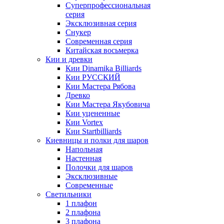
Суперпрофессиональная
серия
Эксклюзивная серия
Снукер
Современная серия
Китайская восьмерка
Кии и древки
Кии Dinamika Billiards
Кии РУССКИЙ
Кии Мастера Рябова
Древко
Кии Мастера Якубовича
Кии уцененные
Кии Vortex
Кии Startbilliards
Киевницы и полки для шаров
Напольная
Настенная
Полочки для шаров
Эксклюзивные
Современные
Светильники
1 плафон
2 плафона
3 плафона