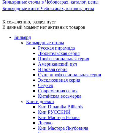
Бильярдные столы в Чебоксарах, каталог, цены
Бильярдные кии в Чебоксарах, каталог, цены
К сожалению, раздел пуст
В данный момент нет активных товаров
Бильярд
Бильярдные столы
Русская пирамида
Любительская серия
Профессиональная серия
Американский пул
Игровая серия
Суперпрофессиональная серия
Эксклюзивная серия
Снукер
Современная серия
Китайская восьмерка
Кии и древки
Кии Dinamika Billiards
Кии РУССКИЙ
Кии Мастера Рябова
Древко
Кии Мастера Якубовича