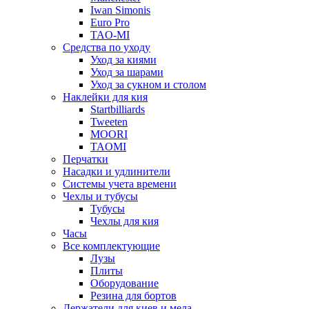
Iwan Simonis
Euro Pro
TAO-MI
Средства по уходу
Уход за киями
Уход за шарами
Уход за сукном и столом
Наклейки для кия
Startbilliards
Tweeten
MOORI
TAOMI
Перчатки
Насадки и удлинители
Системы учета времени
Чехлы и тубусы
Тубусы
Чехлы для кия
Часы
Все комплектующие
Лузы
Плиты
Оборудование
Резина для бортов
Держатели для киев и мела