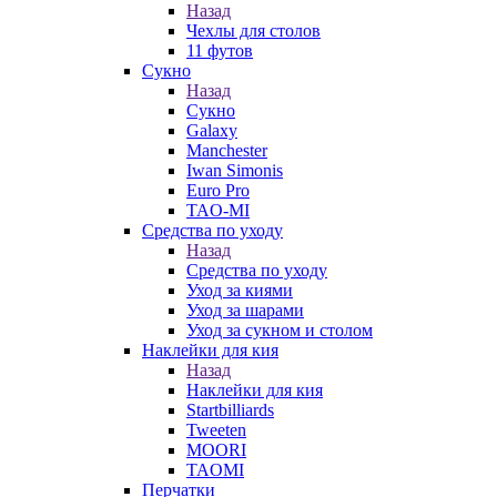
Назад
Чехлы для столов
11 футов
Сукно
Назад
Сукно
Galaxy
Manchester
Iwan Simonis
Euro Pro
TAO-MI
Средства по уходу
Назад
Средства по уходу
Уход за киями
Уход за шарами
Уход за сукном и столом
Наклейки для кия
Назад
Наклейки для кия
Startbilliards
Tweeten
MOORI
TAOMI
Перчатки