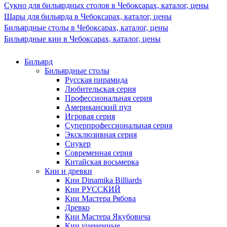
Сукно для бильярдных столов в Чебоксарах, каталог, цены
Шары для бильярда в Чебоксарах, каталог, цены
Бильярдные столы в Чебоксарах, каталог, цены
Бильярдные кии в Чебоксарах, каталог, цены
Бильярд
Бильярдные столы
Русская пирамида
Любительская серия
Профессиональная серия
Американский пул
Игровая серия
Суперпрофессиональная серия
Эксклюзивная серия
Снукер
Современная серия
Китайская восьмерка
Кии и древки
Кии Dinamika Billiards
Кии РУССКИЙ
Кии Мастера Рябова
Древко
Кии Мастера Якубовича
Кии уцененные