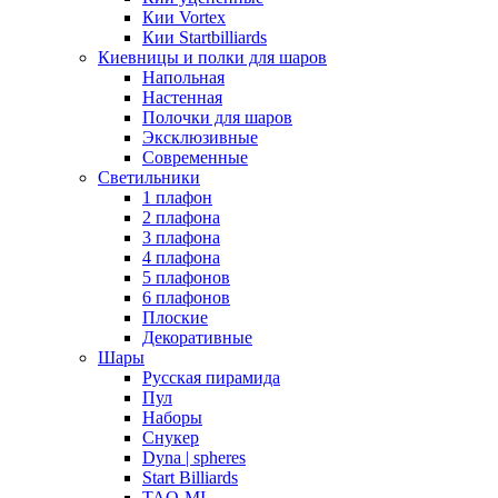
Кии Vortex
Кии Startbilliards
Киевницы и полки для шаров
Напольная
Настенная
Полочки для шаров
Эксклюзивные
Современные
Светильники
1 плафон
2 плафона
3 плафона
4 плафона
5 плафонов
6 плафонов
Плоские
Декоративные
Шары
Русская пирамида
Пул
Наборы
Снукер
Dyna | spheres
Start Billiards
TAO-MI