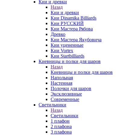
Кии и древки
Назад
Кии и древки
Кии Dinamika Billiards
Кии РУССКИЙ
Кии Мастера Рябова
Древко
Кии Мастера Якубовича
Кии уцененные
Кии Vortex
Кии Startbilliards
Киевницы и полки для шаров
Назад
Киевницы и полки для шаров
Напольная
Настенная
Полочки для шаров
Эксклюзивные
Современные
Светильники
Назад
Светильники
1 плафон
2 плафона
3 плафона