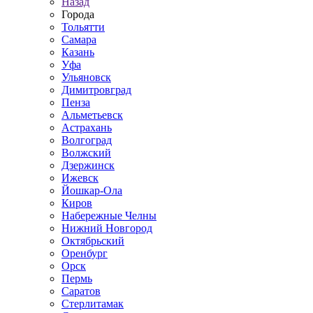
Назад
Города
Тольятти
Самара
Казань
Уфа
Ульяновск
Димитровград
Пенза
Альметьевск
Астрахань
Волгоград
Волжский
Дзержинск
Ижевск
Йошкар-Ола
Киров
Набережные Челны
Нижний Новгород
Октябрьский
Оренбург
Орск
Пермь
Саратов
Стерлитамак