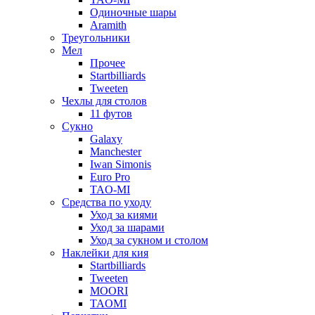
Одиночные шары
Aramith
Треугольники
Мел
Прочее
Startbilliards
Tweeten
Чехлы для столов
11 футов
Сукно
Galaxy
Manchester
Iwan Simonis
Euro Pro
TAO-MI
Средства по уходу
Уход за киями
Уход за шарами
Уход за сукном и столом
Наклейки для кия
Startbilliards
Tweeten
MOORI
TAOMI