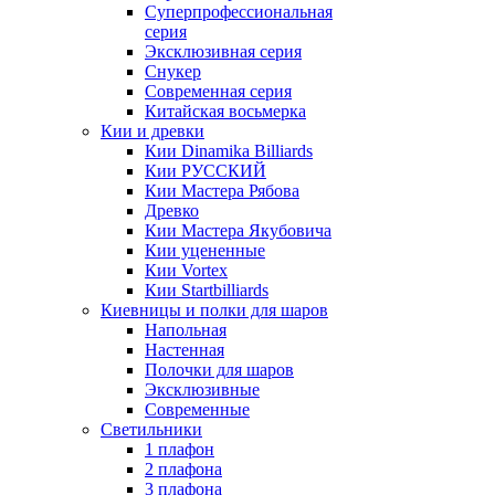
Суперпрофессиональная
серия
Эксклюзивная серия
Снукер
Современная серия
Китайская восьмерка
Кии и древки
Кии Dinamika Billiards
Кии РУССКИЙ
Кии Мастера Рябова
Древко
Кии Мастера Якубовича
Кии уцененные
Кии Vortex
Кии Startbilliards
Киевницы и полки для шаров
Напольная
Настенная
Полочки для шаров
Эксклюзивные
Современные
Светильники
1 плафон
2 плафона
3 плафона