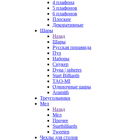
4 плафона
5 плафонов
6 плафонов
Плоские
Декоративные
Шары
Назад
Шары
Русская пирамида
Пул
Наборы
Снукер
Dyna | spheres
Start Billiards
TAO-MI
Одиночные шары
Aramith
Треугольники
Мел
Назад
Мел
Прочее
Startbilliards
Tweeten
Чехлы для столов