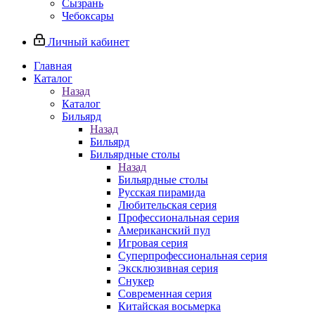
Сызрань
Чебоксары
Личный кабинет
Главная
Каталог
Назад
Каталог
Бильярд
Назад
Бильярд
Бильярдные столы
Назад
Бильярдные столы
Русская пирамида
Любительская серия
Профессиональная серия
Американский пул
Игровая серия
Суперпрофессиональная серия
Эксклюзивная серия
Снукер
Современная серия
Китайская восьмерка