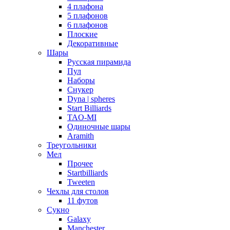
4 плафона
5 плафонов
6 плафонов
Плоские
Декоративные
Шары
Русская пирамида
Пул
Наборы
Снукер
Dyna | spheres
Start Billiards
TAO-MI
Одиночные шары
Aramith
Треугольники
Мел
Прочее
Startbilliards
Tweeten
Чехлы для столов
11 футов
Сукно
Galaxy
Manchester