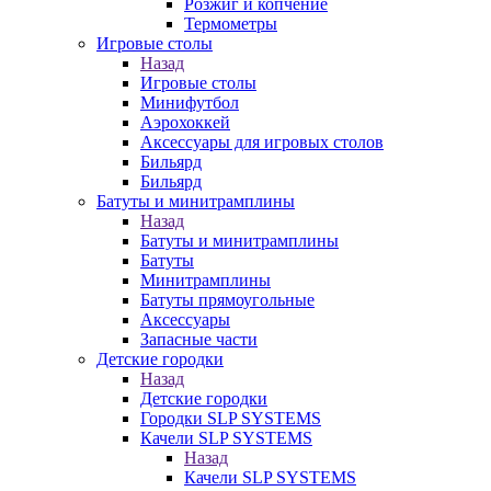
Розжиг и копчение
Термометры
Игровые столы
Назад
Игровые столы
Минифутбол
Аэрохоккей
Аксессуары для игровых столов
Бильяpд
Бильяpд
Батуты и минитрамплины
Назад
Батуты и минитрамплины
Батуты
Минитрамплины
Батуты прямоугольные
Аксессуары
Запасные части
Детские городки
Назад
Детские городки
Городки SLP SYSTEMS
Качели SLP SYSTEMS
Назад
Качели SLP SYSTEMS