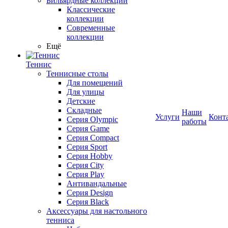
Бильярдные коллекции
Классические
коллекции
Современные
коллекции
Ещё
Теннис
Теннисные столы
Для помещений
Для улицы
Детские
Складные
Наши
Услуги
Конт
Серия Olympic
работы
Серия Game
Серия Compact
Серия Sport
Серия Hobby
Серия City
Серия Play
Антивандальные
Серия Design
Серия Black
Аксессуары для настольного
тенниса