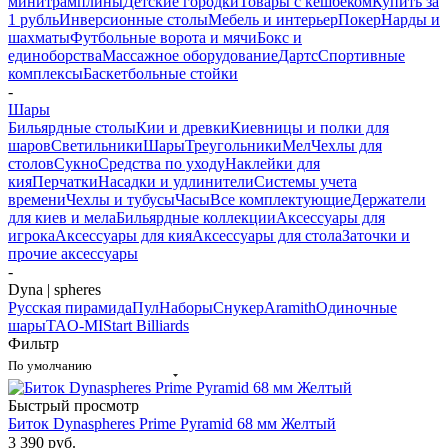
минитрамплины
Детские городки
Товары с кешбеком
Купить за
1 рубль
Инверсионные столы
Мебель и интерьер
Покер
Нарды и
шахматы
Футбольные ворота и мячи
Бокс и
единоборства
Массажное оборудование
Дартс
Спортивные
комплексы
Баскетбольные стойки
-
Шары
Бильярдные столы
Кии и древки
Киевницы и полки для
шаров
Светильники
Шары
Треугольники
Мел
Чехлы для
столов
Сукно
Средства по уходу
Наклейки для
кия
Перчатки
Насадки и удлинители
Системы учета
времени
Чехлы и тубусы
Часы
Все комплектующие
Держатели
для киев и мела
Бильярдные коллекции
Аксессуары для
игрока
Аксессуары для кия
Аксессуары для стола
Заточки и
прочие аксессуары
-
Dyna | spheres
Русская пирамида
Пул
Наборы
Снукер
Aramith
Одиночные
шары
TAO-MI
Start Billiards
Фильтр
По умолчанию
Быстрый просмотр
Биток Dynaspheres Prime Pyramid 68 мм Желтый
3 390
руб.