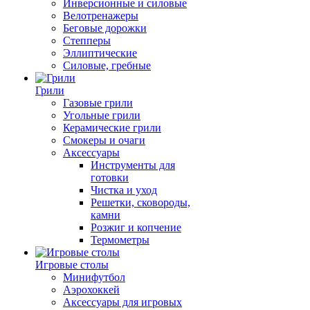
Инверсионные и силовые
Велотренажеры
Беговые дорожки
Степперы
Эллиптические
Силовые, гребные
Грили
Газовые грили
Угольные грили
Керамические грили
Смокеры и очаги
Аксессуары
Инструменты для
готовки
Чистка и уход
Решетки, сковороды,
камни
Розжиг и копчение
Термометры
Игровые столы
Минифутбол
Аэрохоккей
Аксессуары для игровых