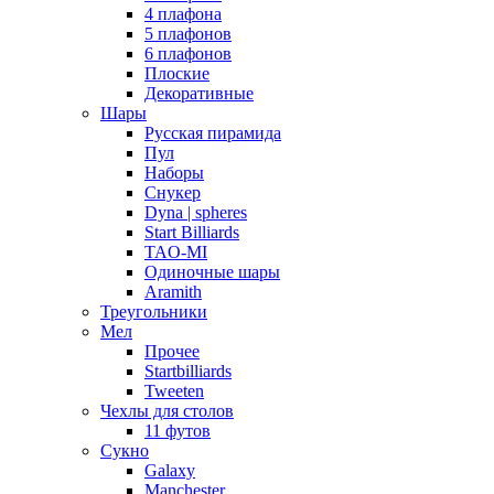
4 плафона
5 плафонов
6 плафонов
Плоские
Декоративные
Шары
Русская пирамида
Пул
Наборы
Снукер
Dyna | spheres
Start Billiards
TAO-MI
Одиночные шары
Aramith
Треугольники
Мел
Прочее
Startbilliards
Tweeten
Чехлы для столов
11 футов
Сукно
Galaxy
Manchester