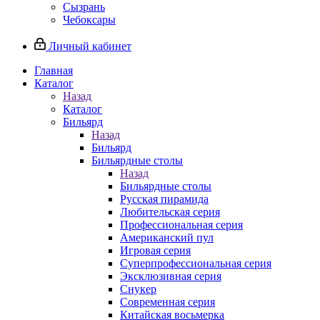
Сызрань
Чебоксары
Личный кабинет
Главная
Каталог
Назад
Каталог
Бильярд
Назад
Бильярд
Бильярдные столы
Назад
Бильярдные столы
Русская пирамида
Любительская серия
Профессиональная серия
Американский пул
Игровая серия
Суперпрофессиональная серия
Эксклюзивная серия
Снукер
Современная серия
Китайская восьмерка