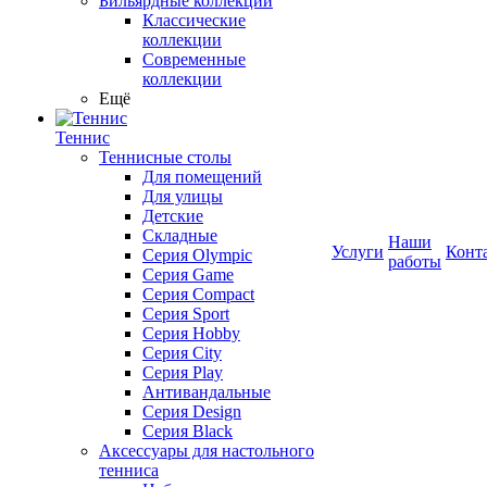
Бильярдные коллекции
Классические
коллекции
Современные
коллекции
Ещё
Теннис
Теннисные столы
Для помещений
Для улицы
Детские
Складные
Наши
Услуги
Конт
Серия Olympic
работы
Серия Game
Серия Compact
Серия Sport
Серия Hobby
Серия City
Серия Play
Антивандальные
Серия Design
Серия Black
Аксессуары для настольного
тенниса