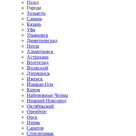
Назад
Города
Тольятти
Самара
Казань
Уфа
Ульяновск
Димитровград
Пенза
Альметьевск
Астрахань
Волгоград
Волжский
Дзержинск
Ижевск
Йошкар-Ола
Киров
Набережные Челны
Нижний Новгород
Октябрьский
Оренбург
Орск
Пермь
Саратов
Стерлитамак