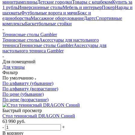
минитрамплины
Детские городки
Товары с кешбеком
Купить за
1 рубль
Инверсионные столы
Мебель и интерьер
Покер
Нарды и
шахматы
Футбольные ворота и мячи
Бокс и
единоборства
Массажное оборудование
Дартс
Спортивные
комплексы
Баскетбольные стойки
-
Теннисные столы Gambler
Теннисные столы
Аксессуары для настольного
тенниса
Теннисные столы Gambler
Аксессуары для
настольного тенниса Gambler
-
Для помещений
Для улицы
Фильтр
По умолчанию
По алфавиту (убывание)
По алфавиту (возрастание)
По цене (убывание)
По цене (возрастание)
Быстрый просмотр
Стол теннисный DRAGON Синий
63 990
руб.
-
+
В корзину