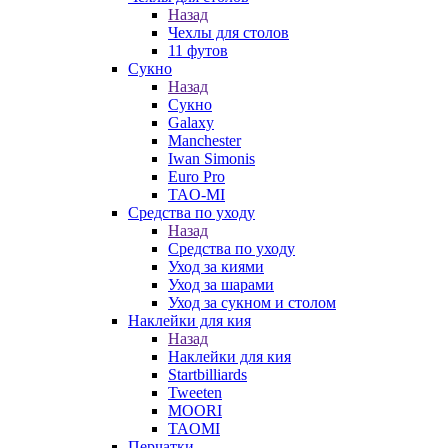
Назад
Чехлы для столов
11 футов
Сукно
Назад
Сукно
Galaxy
Manchester
Iwan Simonis
Euro Pro
TAO-MI
Средства по уходу
Назад
Средства по уходу
Уход за киями
Уход за шарами
Уход за сукном и столом
Наклейки для кия
Назад
Наклейки для кия
Startbilliards
Tweeten
MOORI
TAOMI
Перчатки