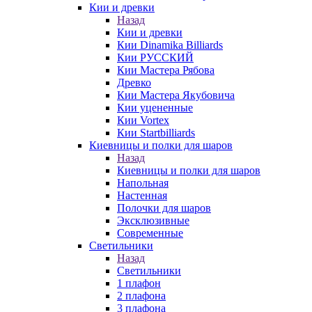
Кии и древки
Назад
Кии и древки
Кии Dinamika Billiards
Кии РУССКИЙ
Кии Мастера Рябова
Древко
Кии Мастера Якубовича
Кии уцененные
Кии Vortex
Кии Startbilliards
Киевницы и полки для шаров
Назад
Киевницы и полки для шаров
Напольная
Настенная
Полочки для шаров
Эксклюзивные
Современные
Светильники
Назад
Светильники
1 плафон
2 плафона
3 плафона