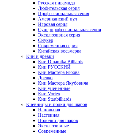
Русская пирамида
Любительская серия
Профессиональная серия
Американский пул
Игровая серия
Суперпрофессиональная серия
Эксклюзивная серия
Снукер
Современная серия
Китайская восьмерка
Кии и древки
Кии Dinamika Billiards
Кии РУССКИЙ
Кии Мастера Рябова
Древко
Кии Мастера Якубовича
Кии уцененные
Кии Vortex
Кии Startbilliards
Киевницы и полки для шаров
Напольная
Настенная
Полочки для шаров
Эксклюзивные
Современные