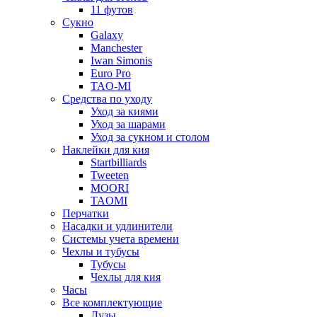
11 футов
Сукно
Galaxy
Manchester
Iwan Simonis
Euro Pro
TAO-MI
Средства по уходу
Уход за киями
Уход за шарами
Уход за сукном и столом
Наклейки для кия
Startbilliards
Tweeten
MOORI
TAOMI
Перчатки
Насадки и удлинители
Системы учета времени
Чехлы и тубусы
Тубусы
Чехлы для кия
Часы
Все комплектующие
Лузы