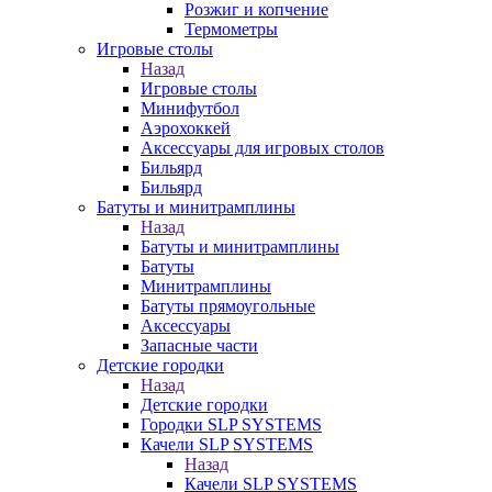
Розжиг и копчение
Термометры
Игровые столы
Назад
Игровые столы
Минифутбол
Аэрохоккей
Аксессуары для игровых столов
Бильяpд
Бильяpд
Батуты и минитрамплины
Назад
Батуты и минитрамплины
Батуты
Минитрамплины
Батуты прямоугольные
Аксессуары
Запасные части
Детские городки
Назад
Детские городки
Городки SLP SYSTEMS
Качели SLP SYSTEMS
Назад
Качели SLP SYSTEMS