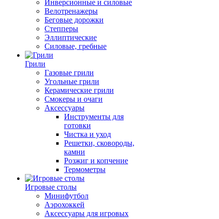
Инверсионные и силовые
Велотренажеры
Беговые дорожки
Степперы
Эллиптические
Силовые, гребные
Грили
Газовые грили
Угольные грили
Керамические грили
Смокеры и очаги
Аксессуары
Инструменты для
готовки
Чистка и уход
Решетки, сковороды,
камни
Розжиг и копчение
Термометры
Игровые столы
Минифутбол
Аэрохоккей
Аксессуары для игровых