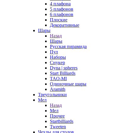
4 плафона
5 плафонов
6 плафонов
Плоские
Декоративные
Шары
Назад
Шары
Русская пирамида
Пул
Наборы
Снукер
Dyna | spheres
Start Billiards
TAO-MI
Одиночные шары
Aramith
Треугольники
Мел
Назад
Мел
Прочее
Startbilliards
Tweeten
Чехлы для столов