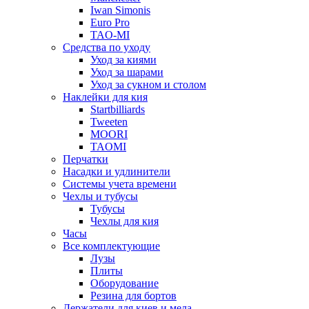
Iwan Simonis
Euro Pro
TAO-MI
Средства по уходу
Уход за киями
Уход за шарами
Уход за сукном и столом
Наклейки для кия
Startbilliards
Tweeten
MOORI
TAOMI
Перчатки
Насадки и удлинители
Системы учета времени
Чехлы и тубусы
Тубусы
Чехлы для кия
Часы
Все комплектующие
Лузы
Плиты
Оборудование
Резина для бортов
Держатели для киев и мела