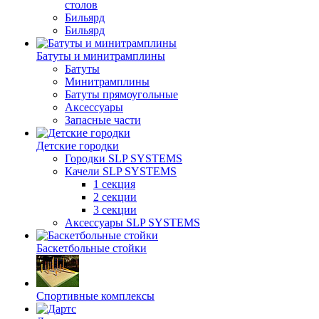
столов
Бильяpд
Бильяpд
Батуты и минитрамплины
Батуты
Минитрамплины
Батуты прямоугольные
Аксессуары
Запасные части
Детские городки
Городки SLP SYSTEMS
Качели SLP SYSTEMS
1 секция
2 секции
3 секции
Аксессуары SLP SYSTEMS
Баскетбольные стойки
Спортивные комплексы