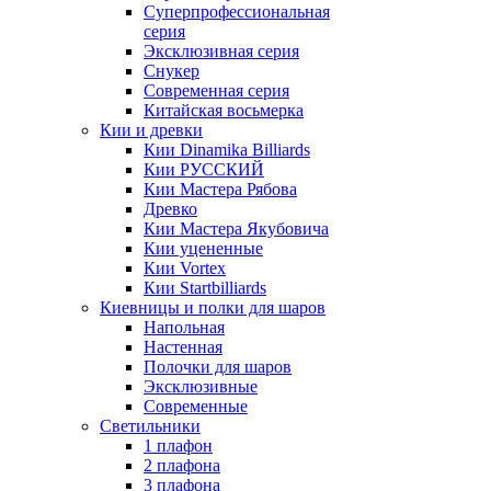
Суперпрофессиональная
серия
Эксклюзивная серия
Снукер
Современная серия
Китайская восьмерка
Кии и древки
Кии Dinamika Billiards
Кии РУССКИЙ
Кии Мастера Рябова
Древко
Кии Мастера Якубовича
Кии уцененные
Кии Vortex
Кии Startbilliards
Киевницы и полки для шаров
Напольная
Настенная
Полочки для шаров
Эксклюзивные
Современные
Светильники
1 плафон
2 плафона
3 плафона