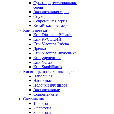
Суперпрофессиональная
серия
Эксклюзивная серия
Снукер
Современная серия
Китайская восьмерка
Кии и древки
Кии Dinamika Billiards
Кии РУССКИЙ
Кии Мастера Рябова
Древко
Кии Мастера Якубовича
Кии уцененные
Кии Vortex
Кии Startbilliards
Киевницы и полки для шаров
Напольная
Настенная
Полочки для шаров
Эксклюзивные
Современные
Светильники
1 плафон
2 плафона
3 плафона