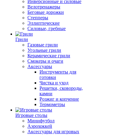
Инверсионные и силовые
Велотренажеры
Беговые дорожки
Степперы
Эллиптические
Силовые, гребные
Грили
Газовые грили
Угольные грили
Керамические грили
Смокеры и очаги
Аксессуары
Инструменты для
готовки
Чистка и уход
Решетки, сковороды,
камни
Розжиг и копчение
Термометры
Игровые столы
Минифутбол
Аэрохоккей
Аксессуары для игровых