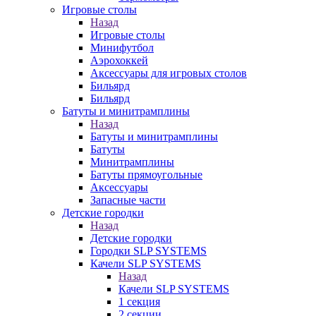
Игровые столы
Назад
Игровые столы
Минифутбол
Аэрохоккей
Аксессуары для игровых столов
Бильяpд
Бильяpд
Батуты и минитрамплины
Назад
Батуты и минитрамплины
Батуты
Минитрамплины
Батуты прямоугольные
Аксессуары
Запасные части
Детские городки
Назад
Детские городки
Городки SLP SYSTEMS
Качели SLP SYSTEMS
Назад
Качели SLP SYSTEMS
1 секция
2 секции