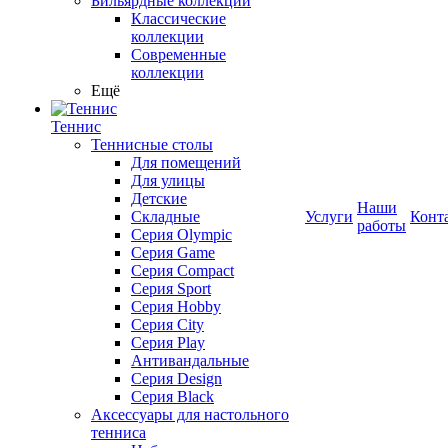
Бильярдные коллекции
Классические
коллекции
Современные
коллекции
Ещё
Теннис
Теннисные столы
Для помещений
Для улицы
Детские
Наши
Складные
Услуги
Конт
работы
Серия Olympic
Серия Game
Серия Compact
Серия Sport
Серия Hobby
Серия City
Серия Play
Антивандальные
Серия Design
Серия Black
Аксессуары для настольного
тенниса