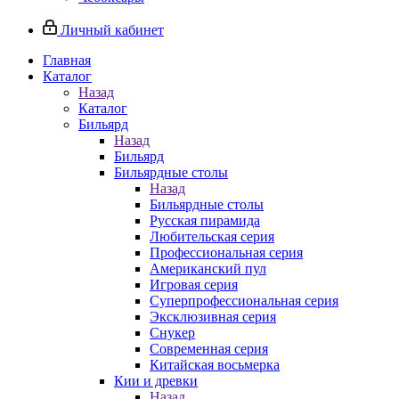
Личный кабинет
Главная
Каталог
Назад
Каталог
Бильярд
Назад
Бильярд
Бильярдные столы
Назад
Бильярдные столы
Русская пирамида
Любительская серия
Профессиональная серия
Американский пул
Игровая серия
Суперпрофессиональная серия
Эксклюзивная серия
Снукер
Современная серия
Китайская восьмерка
Кии и древки
Назад