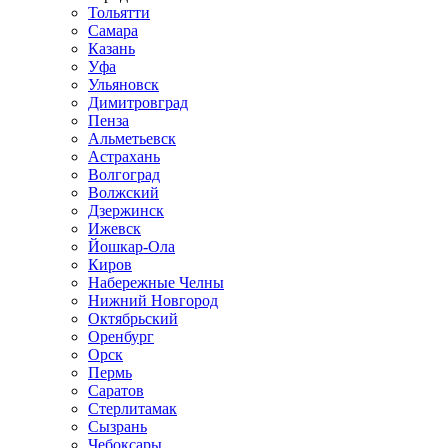
Тольятти
Самара
Казань
Уфа
Ульяновск
Димитровград
Пенза
Альметьевск
Астрахань
Волгоград
Волжский
Дзержинск
Ижевск
Йошкар-Ола
Киров
Набережные Челны
Нижний Новгород
Октябрьский
Оренбург
Орск
Пермь
Саратов
Стерлитамак
Сызрань
Чебоксары