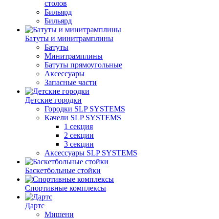
столов
Бильяpд
Бильяpд
Батуты и минитрамплины
Батуты
Минитрамплины
Батуты прямоугольные
Аксессуары
Запасные части
Детские городки
Городки SLP SYSTEMS
Качели SLP SYSTEMS
1 секция
2 секции
3 секции
Аксессуары SLP SYSTEMS
Баскетбольные стойки
Спортивные комплексы
Дартс
Мишени