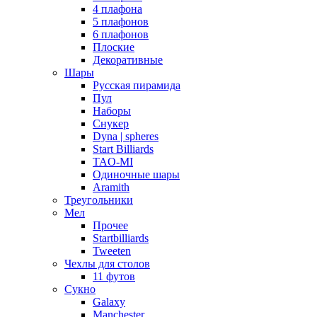
4 плафона
5 плафонов
6 плафонов
Плоские
Декоративные
Шары
Русская пирамида
Пул
Наборы
Снукер
Dyna | spheres
Start Billiards
TAO-MI
Одиночные шары
Aramith
Треугольники
Мел
Прочее
Startbilliards
Tweeten
Чехлы для столов
11 футов
Сукно
Galaxy
Manchester