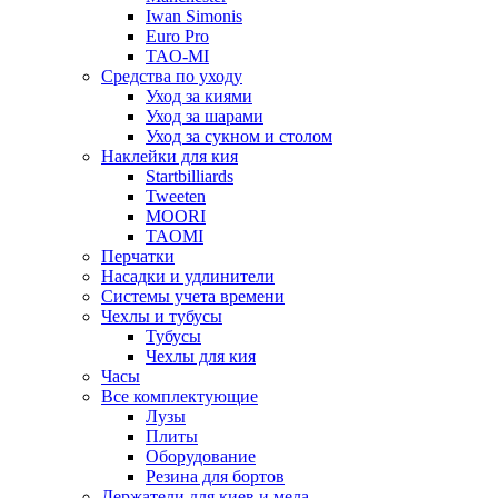
Iwan Simonis
Euro Pro
TAO-MI
Средства по уходу
Уход за киями
Уход за шарами
Уход за сукном и столом
Наклейки для кия
Startbilliards
Tweeten
MOORI
TAOMI
Перчатки
Насадки и удлинители
Системы учета времени
Чехлы и тубусы
Тубусы
Чехлы для кия
Часы
Все комплектующие
Лузы
Плиты
Оборудование
Резина для бортов
Держатели для киев и мела