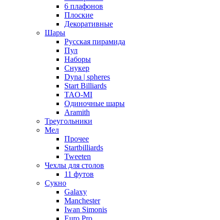
6 плафонов
Плоские
Декоративные
Шары
Русская пирамида
Пул
Наборы
Снукер
Dyna | spheres
Start Billiards
TAO-MI
Одиночные шары
Aramith
Треугольники
Мел
Прочее
Startbilliards
Tweeten
Чехлы для столов
11 футов
Сукно
Galaxy
Manchester
Iwan Simonis
Euro Pro