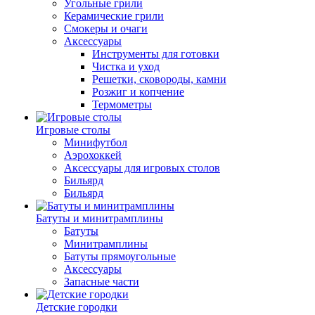
Угольные грили
Керамические грили
Смокеры и очаги
Аксессуары
Инструменты для готовки
Чистка и уход
Решетки, сковороды, камни
Розжиг и копчение
Термометры
Игровые столы
Минифутбол
Аэрохоккей
Аксессуары для игровых столов
Бильяpд
Бильяpд
Батуты и минитрамплины
Батуты
Минитрамплины
Батуты прямоугольные
Аксессуары
Запасные части
Детские городки