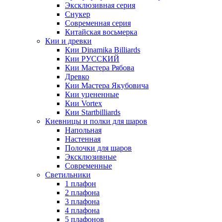
Эксклюзивная серия
Снукер
Современная серия
Китайская восьмерка
Кии и древки
Кии Dinamika Billiards
Кии РУССКИЙ
Кии Мастера Рябова
Древко
Кии Мастера Якубовича
Кии уцененные
Кии Vortex
Кии Startbilliards
Киевницы и полки для шаров
Напольная
Настенная
Полочки для шаров
Эксклюзивные
Современные
Светильники
1 плафон
2 плафона
3 плафона
4 плафона
5 плафонов