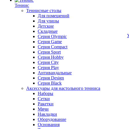
Теннис
Теннисные столы
Для помещений
Для улицы
Детские
Складные
Серия Olympic
Серия Game
Серия Compact
Серия Sport
Серия Hobby
Серия City
Серия Play
Антивандальные
Серия Design
Серия Black
Аксессуары для настольного тенниса
Наборы
Сетки
Ракетки
Мячи
Накладки
Оборудование
Основания