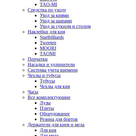
TAO-MI
Средства по уходу
Уход за киями
Уход за шарами
Уход за сукном и столом
Наклейки для кия
Startbilliards
Tweeten
MOORI
TAOMI
Перчатки
Насадки и удлинители
Системы учета времени
Чехлы и тубусы
Тубусы
Чехлы для кия
Часы
Все комплектующие
Лузы
Плиты
Оборудование
Резина для бортов
Держатели для киев и мела
Для кия
Для мела