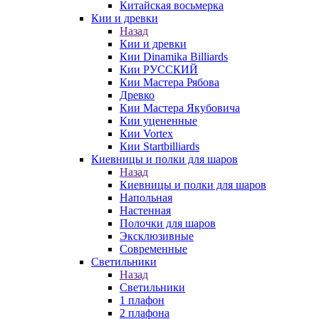
Китайская восьмерка
Кии и древки
Назад
Кии и древки
Кии Dinamika Billiards
Кии РУССКИЙ
Кии Мастера Рябова
Древко
Кии Мастера Якубовича
Кии уцененные
Кии Vortex
Кии Startbilliards
Киевницы и полки для шаров
Назад
Киевницы и полки для шаров
Напольная
Настенная
Полочки для шаров
Эксклюзивные
Современные
Светильники
Назад
Светильники
1 плафон
2 плафона