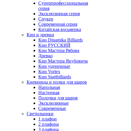
Суперпрофессиональная
серия
Эксклюзивная серия
Снукер
Современная серия
Китайская восьмерка
Кии и древки
Кии Dinamika Billiards
Кии РУССКИЙ
Кии Мастера Рябова
Древко
Кии Мастера Якубовича
Кии уцененные
Кии Vortex
Кии Startbilliards
Киевницы и полки для шаров
Напольная
Настенная
Полочки для шаров
Эксклюзивные
Современные
Светильники
1 плафон
2 плафона
3 плафона