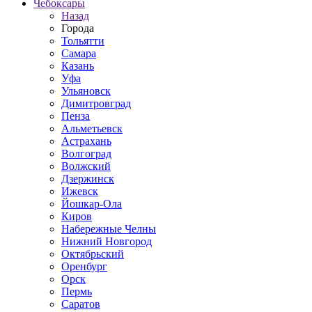
Чебоксары
Назад
Города
Тольятти
Самара
Казань
Уфа
Ульяновск
Димитровград
Пенза
Альметьевск
Астрахань
Волгоград
Волжский
Дзержинск
Ижевск
Йошкар-Ола
Киров
Набережные Челны
Нижний Новгород
Октябрьский
Оренбург
Орск
Пермь
Саратов