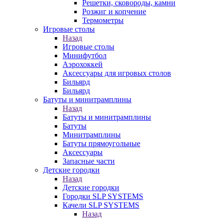
Решетки, сковороды, камни
Розжиг и копчение
Термометры
Игровые столы
Назад
Игровые столы
Минифутбол
Аэрохоккей
Аксессуары для игровых столов
Бильяpд
Бильяpд
Батуты и минитрамплины
Назад
Батуты и минитрамплины
Батуты
Минитрамплины
Батуты прямоугольные
Аксессуары
Запасные части
Детские городки
Назад
Детские городки
Городки SLP SYSTEMS
Качели SLP SYSTEMS
Назад