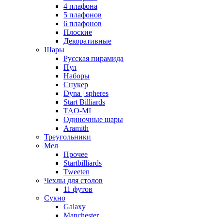
4 плафона
5 плафонов
6 плафонов
Плоские
Декоративные
Шары
Русская пирамида
Пул
Наборы
Снукер
Dyna | spheres
Start Billiards
TAO-MI
Одиночные шары
Aramith
Треугольники
Мел
Прочее
Startbilliards
Tweeten
Чехлы для столов
11 футов
Сукно
Galaxy
Manchester