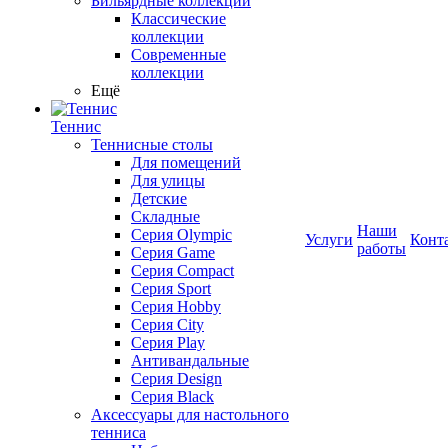
Бильярдные коллекции
Классические
коллекции
Современные
коллекции
Ещё
Теннис
Теннисные столы
Для помещений
Для улицы
Детские
Складные
Наши
Серия Olympic
Услуги
Конт
работы
Серия Game
Серия Compact
Серия Sport
Серия Hobby
Серия City
Серия Play
Антивандальные
Серия Design
Серия Black
Аксессуары для настольного
тенниса