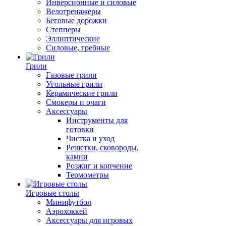
Инверсионные и силовые
Велотренажеры
Беговые дорожки
Степперы
Эллиптические
Силовые, гребные
Грили
Газовые грили
Угольные грили
Керамические грили
Смокеры и очаги
Аксессуары
Инструменты для
готовки
Чистка и уход
Решетки, сковороды,
камни
Розжиг и копчение
Термометры
Игровые столы
Минифутбол
Аэрохоккей
Аксессуары для игровых