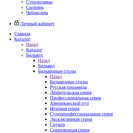
Стерлитамак
Сызрань
Чебоксары
Личный кабинет
Главная
Каталог
Назад
Каталог
Бильярд
Назад
Бильярд
Бильярдные столы
Назад
Бильярдные столы
Русская пирамида
Любительская серия
Профессиональная серия
Американский пул
Игровая серия
Суперпрофессиональная серия
Эксклюзивная серия
Снукер
Современная серия