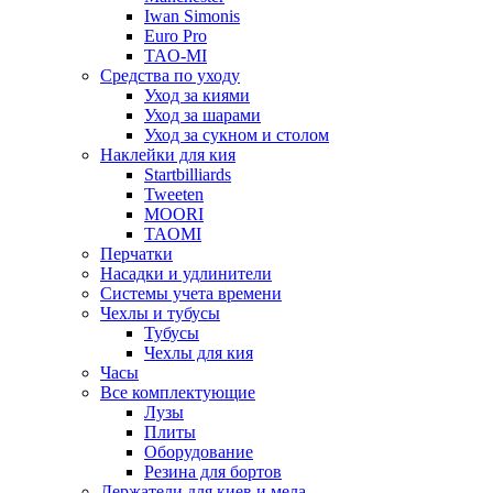
Iwan Simonis
Euro Pro
TAO-MI
Средства по уходу
Уход за киями
Уход за шарами
Уход за сукном и столом
Наклейки для кия
Startbilliards
Tweeten
MOORI
TAOMI
Перчатки
Насадки и удлинители
Системы учета времени
Чехлы и тубусы
Тубусы
Чехлы для кия
Часы
Все комплектующие
Лузы
Плиты
Оборудование
Резина для бортов
Держатели для киев и мела