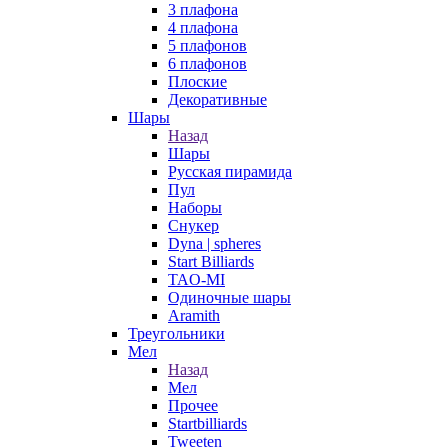
3 плафона
4 плафона
5 плафонов
6 плафонов
Плоские
Декоративные
Шары
Назад
Шары
Русская пирамида
Пул
Наборы
Снукер
Dyna | spheres
Start Billiards
TAO-MI
Одиночные шары
Aramith
Треугольники
Мел
Назад
Мел
Прочее
Startbilliards
Tweeten