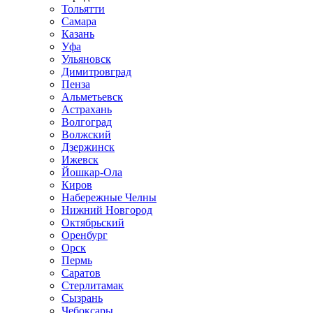
Тольятти
Самара
Казань
Уфа
Ульяновск
Димитровград
Пенза
Альметьевск
Астрахань
Волгоград
Волжский
Дзержинск
Ижевск
Йошкар-Ола
Киров
Набережные Челны
Нижний Новгород
Октябрьский
Оренбург
Орск
Пермь
Саратов
Стерлитамак
Сызрань
Чебоксары