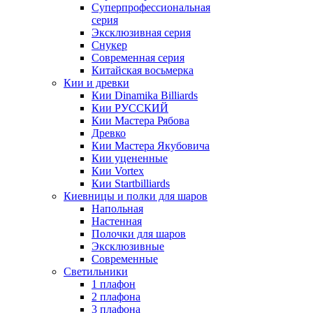
Суперпрофессиональная
серия
Эксклюзивная серия
Снукер
Современная серия
Китайская восьмерка
Кии и древки
Кии Dinamika Billiards
Кии РУССКИЙ
Кии Мастера Рябова
Древко
Кии Мастера Якубовича
Кии уцененные
Кии Vortex
Кии Startbilliards
Киевницы и полки для шаров
Напольная
Настенная
Полочки для шаров
Эксклюзивные
Современные
Светильники
1 плафон
2 плафона
3 плафона