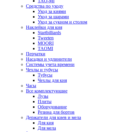
TAO-MI
Средства по уходу
Уход за киями
Уход за шарами
Уход за сукном и столом
Наклейки для кия
Startbilliards
Tweeten
MOORI
TAOMI
Перчатки
Насадки и удлинители
Системы учета времени
Чехлы и тубусы
Тубусы
Чехлы для кия
Часы
Все комплектующие
Лузы
Плиты
Оборудование
Резина для бортов
Держатели для киев и мела
Для кия
Для мела