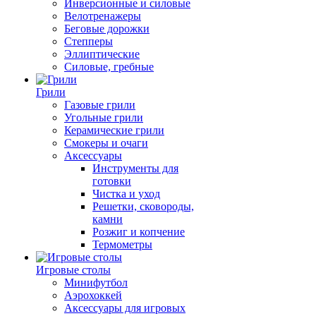
Инверсионные и силовые
Велотренажеры
Беговые дорожки
Степперы
Эллиптические
Силовые, гребные
Грили
Газовые грили
Угольные грили
Керамические грили
Смокеры и очаги
Аксессуары
Инструменты для
готовки
Чистка и уход
Решетки, сковороды,
камни
Розжиг и копчение
Термометры
Игровые столы
Минифутбол
Аэрохоккей
Аксессуары для игровых