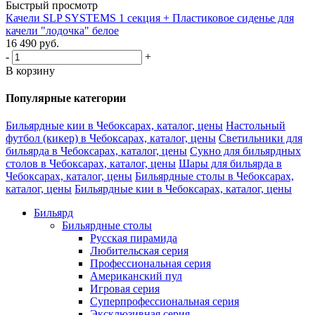
Быстрый просмотр
Качели SLP SYSTEMS 1 секция + Пластиковое сиденье для
качели "лодочка" белое
16 490
руб.
-
+
В корзину
Популярные категории
Бильярдные кии в Чебоксарах, каталог, цены
Настольный
футбол (кикер) в Чебоксарах, каталог, цены
Светильники для
бильярда в Чебоксарах, каталог, цены
Сукно для бильярдных
столов в Чебоксарах, каталог, цены
Шары для бильярда в
Чебоксарах, каталог, цены
Бильярдные столы в Чебоксарах,
каталог, цены
Бильярдные кии в Чебоксарах, каталог, цены
Бильярд
Бильярдные столы
Русская пирамида
Любительская серия
Профессиональная серия
Американский пул
Игровая серия
Суперпрофессиональная серия
Эксклюзивная серия