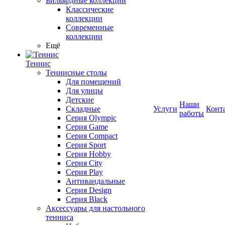
Бильярдные коллекции
Классические
коллекции
Современные
коллекции
Ещё
Теннис
Теннисные столы
Для помещений
Для улицы
Детские
Наши
Складные
Услуги
Конт
работы
Серия Olympic
Серия Game
Серия Compact
Серия Sport
Серия Hobby
Серия City
Серия Play
Антивандальные
Серия Design
Серия Black
Аксессуары для настольного
тенниса