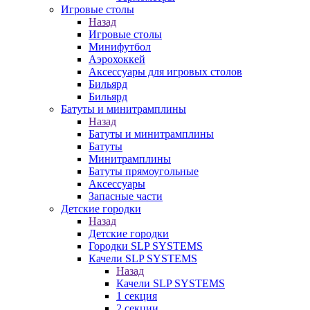
Игровые столы
Назад
Игровые столы
Минифутбол
Аэрохоккей
Аксессуары для игровых столов
Бильяpд
Бильяpд
Батуты и минитрамплины
Назад
Батуты и минитрамплины
Батуты
Минитрамплины
Батуты прямоугольные
Аксессуары
Запасные части
Детские городки
Назад
Детские городки
Городки SLP SYSTEMS
Качели SLP SYSTEMS
Назад
Качели SLP SYSTEMS
1 секция
2 секции