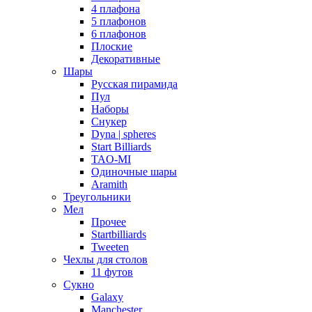
4 плафона
5 плафонов
6 плафонов
Плоские
Декоративные
Шары
Русская пирамида
Пул
Наборы
Снукер
Dyna | spheres
Start Billiards
TAO-MI
Одиночные шары
Aramith
Треугольники
Мел
Прочее
Startbilliards
Tweeten
Чехлы для столов
11 футов
Сукно
Galaxy
Manchester