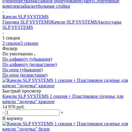
единоборства
Массажное оборудование
Дартс
Спортивные
комплексы
Баскетбольные стойки
-
Качели SLP SYSTEMS
Городки SLP SYSTEMS
Качели SLP SYSTEMS
Аксессуары
SLP SYSTEMS
-
1 секция
2 секции
3 секции
Фильтр
По умолчанию
По алфавиту (убывание)
По алфавиту (возрастание)
По цене (убывание)
По цене (возрастание)
Быстрый просмотр
Качели SLP SYSTEMS 1 секция + Пластиковое сиденье для
качели "лодочка" красное
14 970
руб.
-
+
В корзину