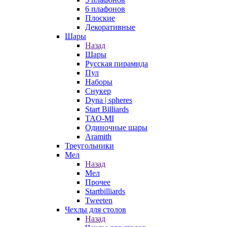
6 плафонов
Плоские
Декоративные
Шары
Назад
Шары
Русская пирамида
Пул
Наборы
Снукер
Dyna | spheres
Start Billiards
TAO-MI
Одиночные шары
Aramith
Треугольники
Мел
Назад
Мел
Прочее
Startbilliards
Tweeten
Чехлы для столов
Назад