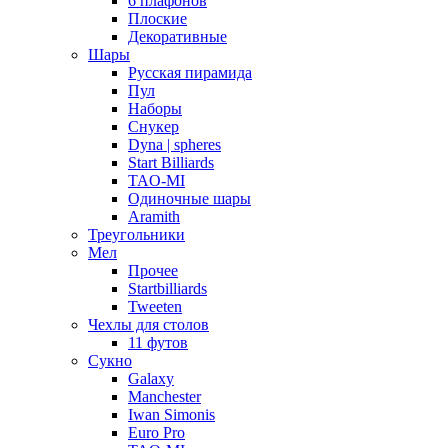
6 плафонов
Плоские
Декоративные
Шары
Русская пирамида
Пул
Наборы
Снукер
Dyna | spheres
Start Billiards
TAO-MI
Одиночные шары
Aramith
Треугольники
Мел
Прочее
Startbilliards
Tweeten
Чехлы для столов
11 футов
Сукно
Galaxy
Manchester
Iwan Simonis
Euro Pro