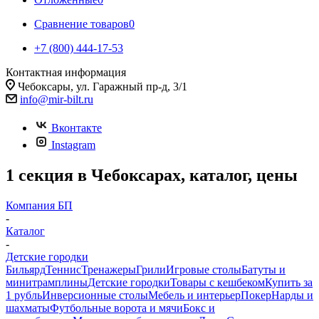
Сравнение товаров
0
+7 (800) 444-17-53
Контактная информация
Чебоксары, ул. Гаражный пр-д, 3/1
info@mir-bilt.ru
Вконтакте
Instagram
1 секция в Чебоксарах, каталог, цены
Компания БП
-
Каталог
-
Детские городки
Бильярд
Теннис
Тренажеры
Грили
Игровые столы
Батуты и
минитрамплины
Детские городки
Товары с кешбеком
Купить за
1 рубль
Инверсионные столы
Мебель и интерьер
Покер
Нарды и
шахматы
Футбольные ворота и мячи
Бокс и