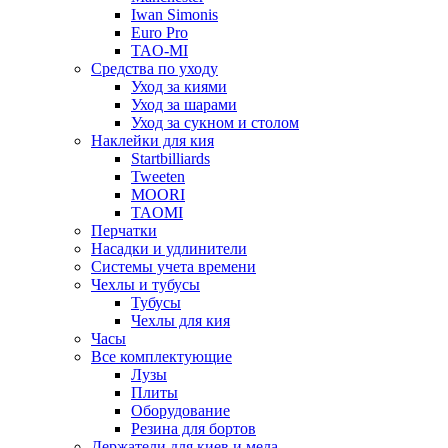
Iwan Simonis
Euro Pro
TAO-MI
Средства по уходу
Уход за киями
Уход за шарами
Уход за сукном и столом
Наклейки для кия
Startbilliards
Tweeten
MOORI
TAOMI
Перчатки
Насадки и удлинители
Системы учета времени
Чехлы и тубусы
Тубусы
Чехлы для кия
Часы
Все комплектующие
Лузы
Плиты
Оборудование
Резина для бортов
Держатели для киев и мела