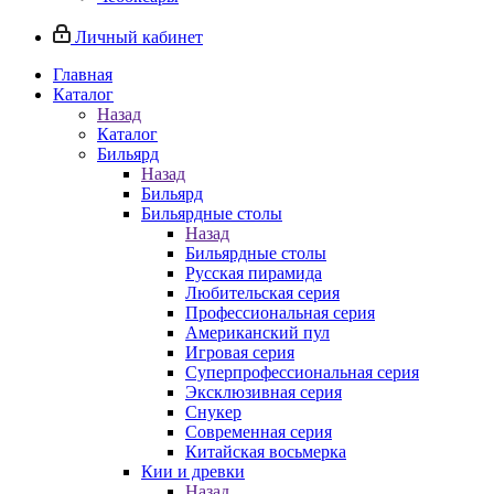
Личный кабинет
Главная
Каталог
Назад
Каталог
Бильярд
Назад
Бильярд
Бильярдные столы
Назад
Бильярдные столы
Русская пирамида
Любительская серия
Профессиональная серия
Американский пул
Игровая серия
Суперпрофессиональная серия
Эксклюзивная серия
Снукер
Современная серия
Китайская восьмерка
Кии и древки
Назад