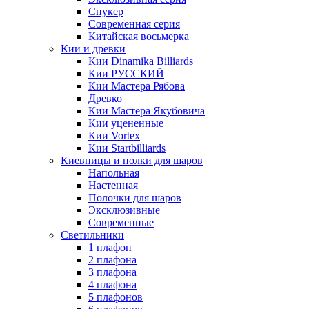
Снукер
Современная серия
Китайская восьмерка
Кии и древки
Кии Dinamika Billiards
Кии РУССКИЙ
Кии Мастера Рябова
Древко
Кии Мастера Якубовича
Кии уцененные
Кии Vortex
Кии Startbilliards
Киевницы и полки для шаров
Напольная
Настенная
Полочки для шаров
Эксклюзивные
Современные
Светильники
1 плафон
2 плафона
3 плафона
4 плафона
5 плафонов