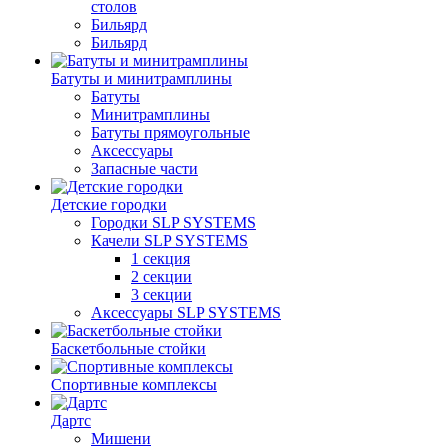
столов
Бильяpд
Бильяpд
Батуты и минитрамплины
Батуты
Минитрамплины
Батуты прямоугольные
Аксессуары
Запасные части
Детские городки
Городки SLP SYSTEMS
Качели SLP SYSTEMS
1 секция
2 секции
3 секции
Аксессуары SLP SYSTEMS
Баскетбольные стойки
Спортивные комплексы
Дартс
Мишени