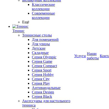
Бильярдные коллекции
Классические
коллекции
Современные
коллекции
Ещё
Теннис
Теннисные столы
Для помещений
Для улицы
Детские
Складные
Наши
Услуги
Конт
Серия Olympic
работы
Серия Game
Серия Compact
Серия Sport
Серия Hobby
Серия City
Серия Play
Антивандальные
Серия Design
Серия Black
Аксессуары для настольного
тенниса