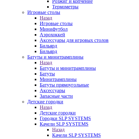
Розжиг и копчение
Термометры
Игровые столы
Назад
Игровые столы
Минифутбол
Аэрохоккей
Аксессуары для игровых столов
Бильяpд
Бильяpд
Батуты и минитрамплины
Назад
Батуты и минитрамплины
Батуты
Минитрамплины
Батуты прямоугольные
Аксессуары
Запасные части
Детские городки
Назад
Детские городки
Городки SLP SYSTEMS
Качели SLP SYSTEMS
Назад
Качели SLP SYSTEMS