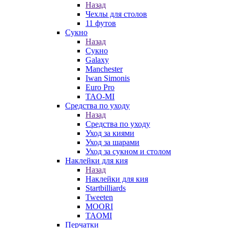
Назад
Чехлы для столов
11 футов
Сукно
Назад
Сукно
Galaxy
Manchester
Iwan Simonis
Euro Pro
TAO-MI
Средства по уходу
Назад
Средства по уходу
Уход за киями
Уход за шарами
Уход за сукном и столом
Наклейки для кия
Назад
Наклейки для кия
Startbilliards
Tweeten
MOORI
TAOMI
Перчатки