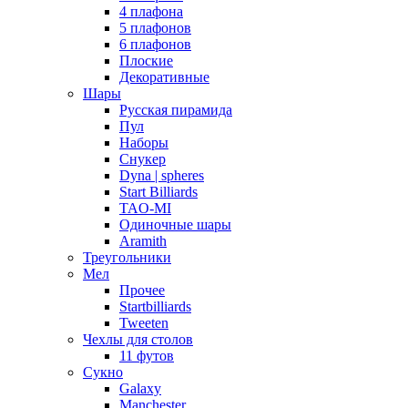
4 плафона
5 плафонов
6 плафонов
Плоские
Декоративные
Шары
Русская пирамида
Пул
Наборы
Снукер
Dyna | spheres
Start Billiards
TAO-MI
Одиночные шары
Aramith
Треугольники
Мел
Прочее
Startbilliards
Tweeten
Чехлы для столов
11 футов
Сукно
Galaxy
Manchester