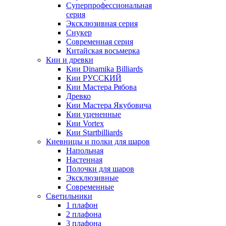
Суперпрофессиональная
серия
Эксклюзивная серия
Снукер
Современная серия
Китайская восьмерка
Кии и древки
Кии Dinamika Billiards
Кии РУССКИЙ
Кии Мастера Рябова
Древко
Кии Мастера Якубовича
Кии уцененные
Кии Vortex
Кии Startbilliards
Киевницы и полки для шаров
Напольная
Настенная
Полочки для шаров
Эксклюзивные
Современные
Светильники
1 плафон
2 плафона
3 плафона