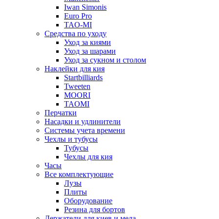
Iwan Simonis
Euro Pro
TAO-MI
Средства по уходу
Уход за киями
Уход за шарами
Уход за сукном и столом
Наклейки для кия
Startbilliards
Tweeten
MOORI
TAOMI
Перчатки
Насадки и удлинители
Системы учета времени
Чехлы и тубусы
Тубусы
Чехлы для кия
Часы
Все комплектующие
Лузы
Плиты
Оборудование
Резина для бортов
Держатели для киев и мела