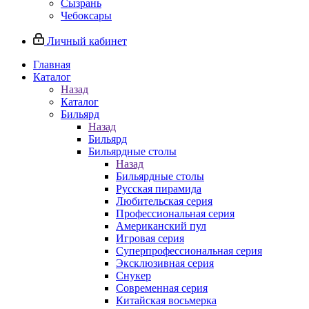
Сызрань
Чебоксары
Личный кабинет
Главная
Каталог
Назад
Каталог
Бильярд
Назад
Бильярд
Бильярдные столы
Назад
Бильярдные столы
Русская пирамида
Любительская серия
Профессиональная серия
Американский пул
Игровая серия
Суперпрофессиональная серия
Эксклюзивная серия
Снукер
Современная серия
Китайская восьмерка