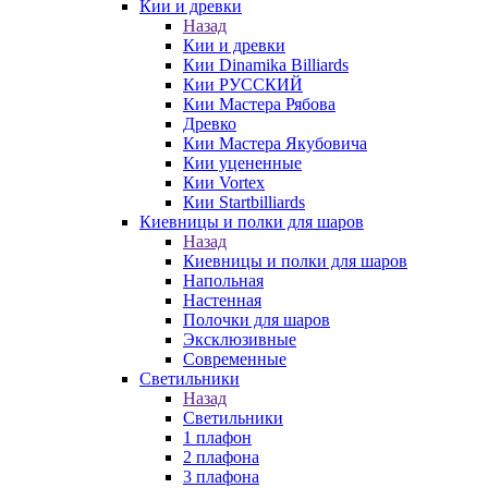
Кии и древки
Назад
Кии и древки
Кии Dinamika Billiards
Кии РУССКИЙ
Кии Мастера Рябова
Древко
Кии Мастера Якубовича
Кии уцененные
Кии Vortex
Кии Startbilliards
Киевницы и полки для шаров
Назад
Киевницы и полки для шаров
Напольная
Настенная
Полочки для шаров
Эксклюзивные
Современные
Светильники
Назад
Светильники
1 плафон
2 плафона
3 плафона