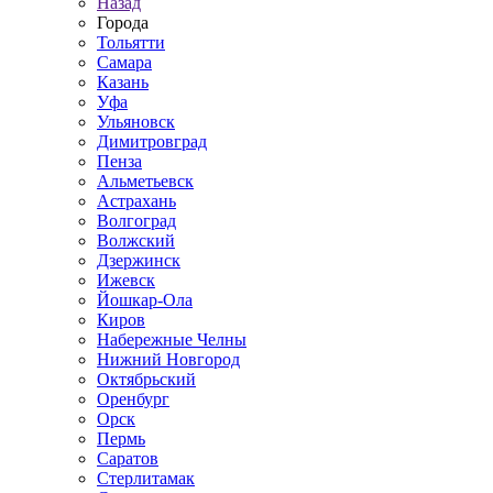
Назад
Города
Тольятти
Самара
Казань
Уфа
Ульяновск
Димитровград
Пенза
Альметьевск
Астрахань
Волгоград
Волжский
Дзержинск
Ижевск
Йошкар-Ола
Киров
Набережные Челны
Нижний Новгород
Октябрьский
Оренбург
Орск
Пермь
Саратов
Стерлитамак