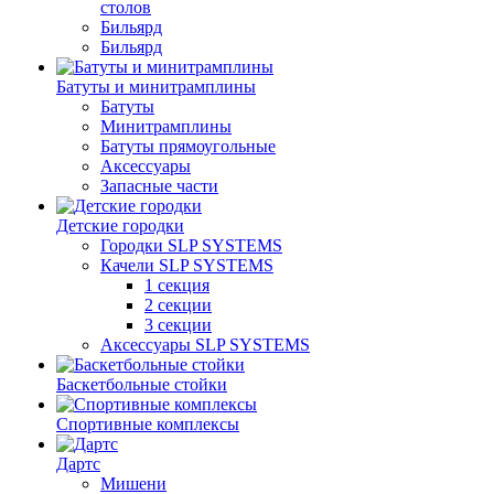
столов
Бильяpд
Бильяpд
Батуты и минитрамплины
Батуты
Минитрамплины
Батуты прямоугольные
Аксессуары
Запасные части
Детские городки
Городки SLP SYSTEMS
Качели SLP SYSTEMS
1 секция
2 секции
3 секции
Аксессуары SLP SYSTEMS
Баскетбольные стойки
Спортивные комплексы
Дартс
Мишени