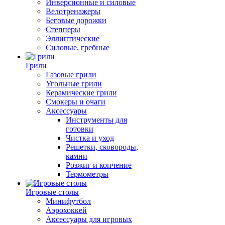
Инверсионные и силовые
Велотренажеры
Беговые дорожки
Степперы
Эллиптические
Силовые, гребные
Грили
Газовые грили
Угольные грили
Керамические грили
Смокеры и очаги
Аксессуары
Инструменты для
готовки
Чистка и уход
Решетки, сковороды,
камни
Розжиг и копчение
Термометры
Игровые столы
Минифутбол
Аэрохоккей
Аксессуары для игровых