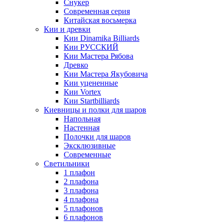
Снукер
Современная серия
Китайская восьмерка
Кии и древки
Кии Dinamika Billiards
Кии РУССКИЙ
Кии Мастера Рябова
Древко
Кии Мастера Якубовича
Кии уцененные
Кии Vortex
Кии Startbilliards
Киевницы и полки для шаров
Напольная
Настенная
Полочки для шаров
Эксклюзивные
Современные
Светильники
1 плафон
2 плафона
3 плафона
4 плафона
5 плафонов
6 плафонов