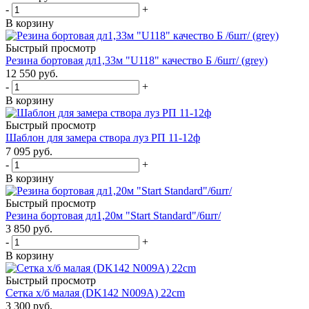
-
+
В корзину
Быстрый просмотр
Резина бортовая дл1,33м "U118" качество Б /6шт/ (grey)
12 550
руб.
-
+
В корзину
Быстрый просмотр
Шаблон для замера створа луз РП 11-12ф
7 095
руб.
-
+
В корзину
Быстрый просмотр
Резина бортовая дл1,20м "Start Standard"/6шт/
3 850
руб.
-
+
В корзину
Быстрый просмотр
Сетка х/б малая (DK142 N009A) 22cm
3 300
руб.