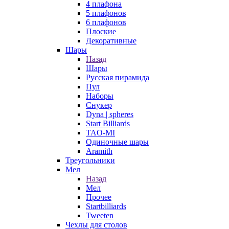
4 плафона
5 плафонов
6 плафонов
Плоские
Декоративные
Шары
Назад
Шары
Русская пирамида
Пул
Наборы
Снукер
Dyna | spheres
Start Billiards
TAO-MI
Одиночные шары
Aramith
Треугольники
Мел
Назад
Мел
Прочее
Startbilliards
Tweeten
Чехлы для столов