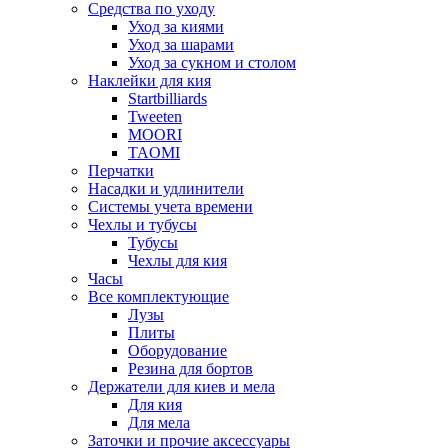
Средства по уходу
Уход за киями
Уход за шарами
Уход за сукном и столом
Наклейки для кия
Startbilliards
Tweeten
MOORI
TAOMI
Перчатки
Насадки и удлинители
Системы учета времени
Чехлы и тубусы
Тубусы
Чехлы для кия
Часы
Все комплектующие
Лузы
Плиты
Оборудование
Резина для бортов
Держатели для киев и мела
Для кия
Для мела
Заточки и прочие аксессуары