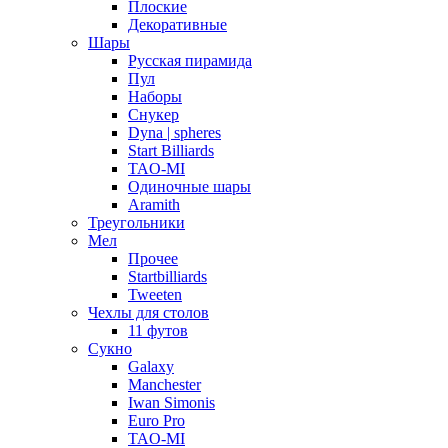
Плоские
Декоративные
Шары
Русская пирамида
Пул
Наборы
Снукер
Dyna | spheres
Start Billiards
TAO-MI
Одиночные шары
Aramith
Треугольники
Мел
Прочее
Startbilliards
Tweeten
Чехлы для столов
11 футов
Сукно
Galaxy
Manchester
Iwan Simonis
Euro Pro
TAO-MI