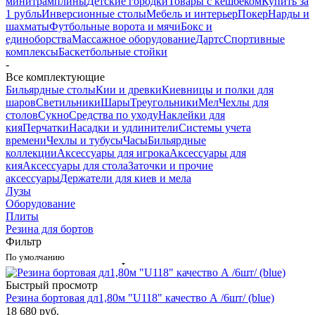
минитрамплины
Детские городки
Товары с кешбеком
Купить за
1 рубль
Инверсионные столы
Мебель и интерьер
Покер
Нарды и
шахматы
Футбольные ворота и мячи
Бокс и
единоборства
Массажное оборудование
Дартс
Спортивные
комплексы
Баскетбольные стойки
-
Все комплектующие
Бильярдные столы
Кии и древки
Киевницы и полки для
шаров
Светильники
Шары
Треугольники
Мел
Чехлы для
столов
Сукно
Средства по уходу
Наклейки для
кия
Перчатки
Насадки и удлинители
Системы учета
времени
Чехлы и тубусы
Часы
Бильярдные
коллекции
Аксессуары для игрока
Аксессуары для
кия
Аксессуары для стола
Заточки и прочие
аксессуары
Держатели для киев и мела
Лузы
Оборудование
Плиты
Резина для бортов
Фильтр
По умолчанию
Быстрый просмотр
Резина бортовая дл1,80м "U118" качество А /6шт/ (blue)
18 680
руб.