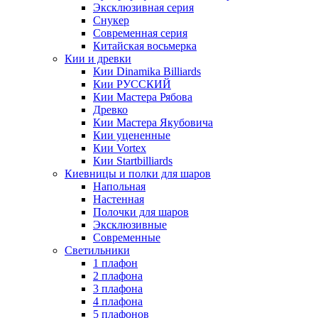
Эксклюзивная серия
Снукер
Современная серия
Китайская восьмерка
Кии и древки
Кии Dinamika Billiards
Кии РУССКИЙ
Кии Мастера Рябова
Древко
Кии Мастера Якубовича
Кии уцененные
Кии Vortex
Кии Startbilliards
Киевницы и полки для шаров
Напольная
Настенная
Полочки для шаров
Эксклюзивные
Современные
Светильники
1 плафон
2 плафона
3 плафона
4 плафона
5 плафонов