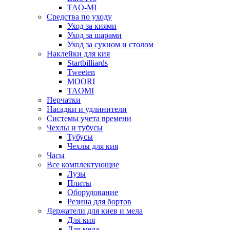
TAO-MI
Средства по уходу
Уход за киями
Уход за шарами
Уход за сукном и столом
Наклейки для кия
Startbilliards
Tweeten
MOORI
TAOMI
Перчатки
Насадки и удлинители
Системы учета времени
Чехлы и тубусы
Тубусы
Чехлы для кия
Часы
Все комплектующие
Лузы
Плиты
Оборудование
Резина для бортов
Держатели для киев и мела
Для кия
Для мела