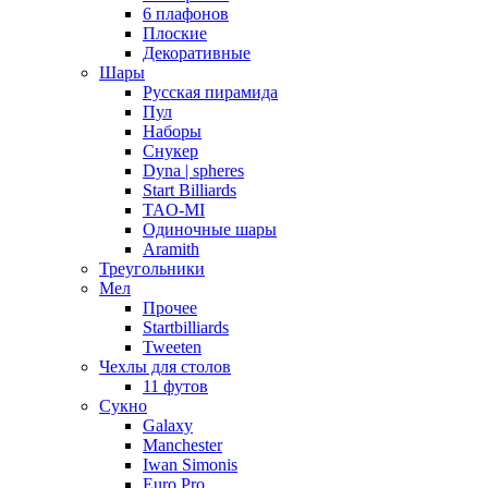
6 плафонов
Плоские
Декоративные
Шары
Русская пирамида
Пул
Наборы
Снукер
Dyna | spheres
Start Billiards
TAO-MI
Одиночные шары
Aramith
Треугольники
Мел
Прочее
Startbilliards
Tweeten
Чехлы для столов
11 футов
Сукно
Galaxy
Manchester
Iwan Simonis
Euro Pro