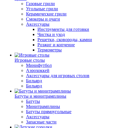
Газовые грили
Угольные грили
Керамические грили
Смокеры и очаги
Аксессуары
Инструменты для готовки
Чистка и уход
Решетки, сковороды, камни
Розжиг и копчение
Термометры
Игровые столы
Минифутбол
Аэрохоккей
Аксессуары для игровых столов
Бильяpд
Бильяpд
Батуты и минитрамплины
Батуты
Минитрамплины
Батуты прямоугольные
Аксессуары
Запасные части